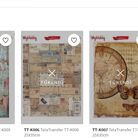
kolayca yapışır, istenildiği taktirde yapış
yapıştırılabilir.
_x000D_ _x000D_
Delikli bir yapıya sahip olduğu için yapı
kalmaz.
_x000D_ _x000D_
Tela Transfer ürününü yapıştırdıktan so
tutkalı veya decoupage tutkalı sürülmesi ö
_x000D_
Hobi dünyasının vazgeçilmez yardımcı malzemes
100’lerce çeşit kolay transfer,tela transfer ve 
ve kendi sanatınızı yaratın! Pratik transfer te
üzerine transfer dekupaj kağıdı,porselene dek
TÜKENDİ
TÜKENDİ
dekupaj transfer, cama dekupaj transfer uygula
uygulaması yaparak birbirinden güzel desenlerle
En güzel sanat malzemesi, hobi malzemesi ve e
fiyatlarla Artikeldeko'da.
T-K005
TT-K006
TelaTransfer TT-K006
TT-K007
TelaTransfer TT
25X35cm
25X35cm