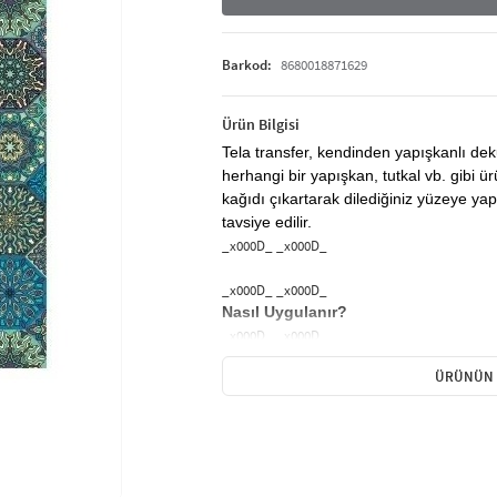
Barkod:
8680018871629
Ürün Bilgisi
Tela transfer, kendinden yapışkanlı de
herhangi bir yapışkan, tutkal vb. gibi ü
kağıdı çıkartarak dilediğiniz yüzeye yapı
tavsiye edilir.
_x000D_ _x000D_
_x000D_ _x000D_
Nasıl Uygulanır?
_x000D_ _x000D_
ÜRÜNÜN 
_x000D_ _x000D_
Tela Transfer kağıtları bütün halinde 
parça parça kullanılabilir.
_x000D_ _x000D_
İstenilen şekilde kesildikten sonra Tela
uygulama yapılacak olan objeye yapıştı