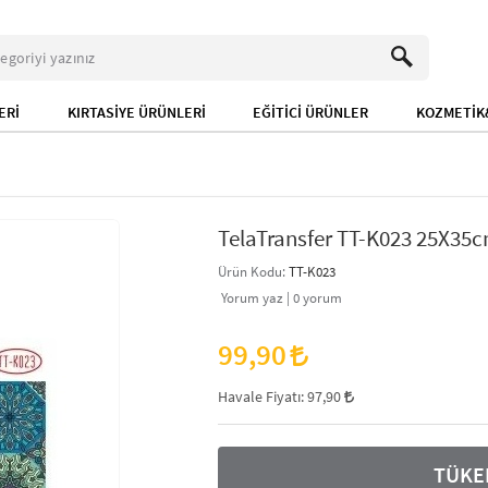
ERİ
KIRTASİYE ÜRÜNLERİ
EĞİTİCİ ÜRÜNLER
KOZMETİK&
TelaTransfer TT-K023 25X35
Ürün Kodu:
TT-K023
Yorum yaz |
0
yorum
99,90
Havale Fiyatı:
97,90
TÜKE