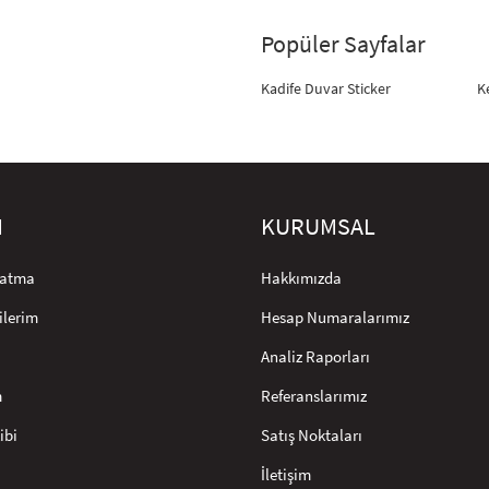
Popüler Sayfalar
Kadife Duvar Sticker
K
M
KURUMSAL
rlatma
Hakkımızda
ilerim
Hesap Numaralarımız
Analiz Raporları
m
Referanslarımız
ibi
Satış Noktaları
İletişim