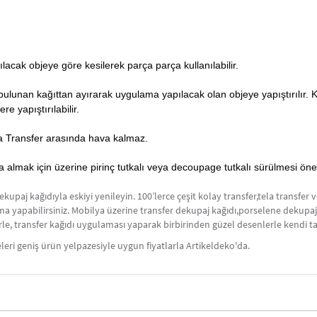
lacak objeye göre kesilerek parça parça kullanılabilir.
a bulunan kağıttan ayırarak uygulama yapılacak olan objeye yapıştırılır.
ere yapıştırılabilir.
Tela Transfer arasında hava kalmaz.
lmak için üzerine pirinç tutkalı veya decoupage tutkalı sürülmesi önerilir
aj kağıdıyla eskiyi yenileyin. 100’lerce çeşit kolay transfer,tela transfer v
lama yapabilirsiniz. Mobilya üzerine transfer dekupaj kağıdı,porselene dekupa
, transfer kağıdı uygulaması yaparak birbirinden güzel desenlerle kendi tarzı
eri geniş ürün yelpazesiyle uygun fiyatlarla Artikeldeko'da.