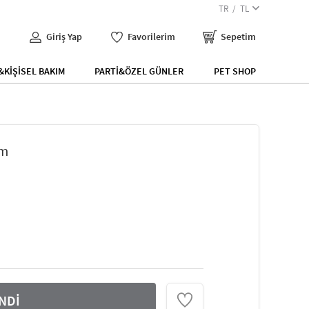
TR
TL
Giriş Yap
Favorilerim
Sepetim
KİŞİSEL BAKIM
PARTİ&ÖZEL GÜNLER
PET SHOP
cm
NDİ