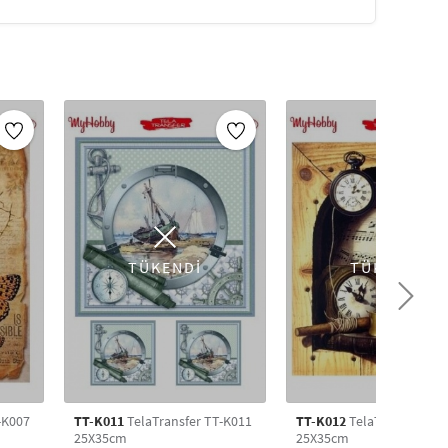
tığı yerden kaldırılarak farklı bir yere
ştırılan yer ile Tela Transfer arasında hava
nra koruma altına almak için üzerine pirinç
nerilir,vernik isteğe bağlı olarak kullanılabilir.
i transfer dekupaj kağıdıyla eskiyi yenileyin.
sulu transfer kağıdıyla, birbirinden güzel modelleri seçin
kniği ile uygulama yapabilirsiniz. Mobilya
upaj transfer,duvara dekupaj transfer,seramiğe
TÜKENDİ
TÜKENDİ
yarak farklı dekoratif modellerle, transfer kağıdı
 kendi tarzınızı yansıtabilirsiniz.
l işi malzemeleri geniş ürün yelpazesiyle uygun
-K007
TT-K011
TelaTransfer TT-K011
TT-K012
TelaTransfer TT
25X35cm
25X35cm