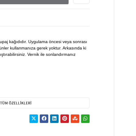
kupaj kağıdıdır. Uygulama öncesi veya sonrası
rünler kullanmanıza gerek yoktur. Arkasında ki
ştırabilirsiniz. Vernik ile sonlandırmanız
TÜM ÖZELLIKLERI
veya uygulama yapılacak objeye göre kesilerek
 Transferi altında bulunan kağıttan ayırarak
rılır. Kendinden yapışkanlı olması sebebiyle