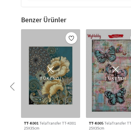
Benzer Ürünler
TÜKENDİ
TÜKENDİ
TT-K001
TelaTransfer TT-K001
TT-K005
TelaTransfer T
25X35cm
25X35cm