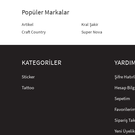
Popüler Markalar
Artikel
Kral Şakir
Craft Country
Super Nova
KATEGORİLER
YARDI
Sticker
Şifre Hatı
Tattoo
Hesap Bilg
Sepetim
Favorileri
Sipariş Tak
Yeni Üyelik