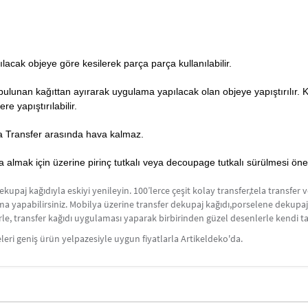
lacak objeye göre kesilerek parça parça kullanılabilir.
a bulunan kağıttan ayırarak uygulama yapılacak olan objeye yapıştırılır.
ere yapıştırılabilir.
Tela Transfer arasında hava kalmaz.
lmak için üzerine pirinç tutkalı veya decoupage tutkalı sürülmesi önerilir
aj kağıdıyla eskiyi yenileyin. 100’lerce çeşit kolay transfer,tela transfer v
lama yapabilirsiniz. Mobilya üzerine transfer dekupaj kağıdı,porselene dekupa
, transfer kağıdı uygulaması yaparak birbirinden güzel desenlerle kendi tarzı
eri geniş ürün yelpazesiyle uygun fiyatlarla Artikeldeko'da.