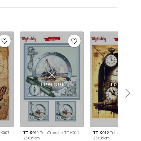
tığı yerden kaldırılarak farklı bir yere
ştırılan yer ile Tela Transfer arasında hava
nra koruma altına almak için üzerine pirinç
nerilir,vernik isteğe bağlı olarak kullanılabilir.
i transfer dekupaj kağıdıyla eskiyi yenileyin.
sulu transfer kağıdıyla, birbirinden güzel modelleri seçin
kniği ile uygulama yapabilirsiniz. Mobilya
upaj transfer,duvara dekupaj transfer,seramiğe
TÜKENDİ
TÜKENDİ
yarak farklı dekoratif modellerle, transfer kağıdı
 kendi tarzınızı yansıtabilirsiniz.
l işi malzemeleri geniş ürün yelpazesiyle uygun
-K007
TT-K011
TelaTransfer TT-K011
TT-K012
TelaTransfer TT
25X35cm
25X35cm