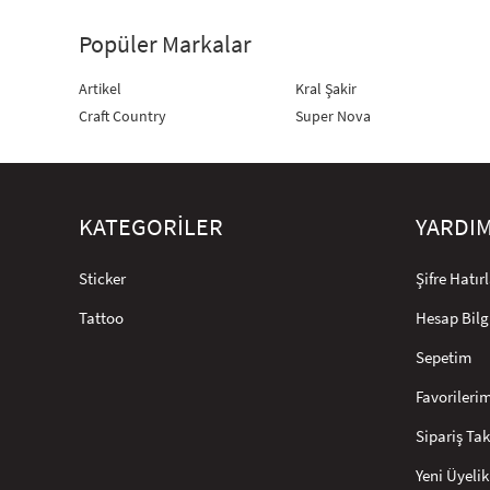
Popüler Markalar
Artikel
Kral Şakir
Craft Country
Super Nova
KATEGORİLER
YARDI
Sticker
Şifre Hatı
Tattoo
Hesap Bilg
Sepetim
Favorileri
Sipariş Tak
Yeni Üyelik