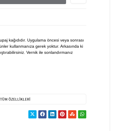
kupaj kağıdıdır. Uygulama öncesi veya sonrası
rünler kullanmanıza gerek yoktur. Arkasında ki
ştırabilirsiniz. Vernik ile sonlandırmanız
TÜM ÖZELLIKLERI
veya uygulama yapılacak objeye göre kesilerek
 Transferi altında bulunan kağıttan ayırarak
rılır. Kendinden yapışkanlı olması sebebiyle