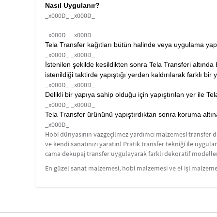
Nasıl Uygulanır?
_x000D_ _x000D_
_x000D_ _x000D_
Tela Transfer kağıtları bütün halinde veya uygulama yapı
_x000D_ _x000D_
İstenilen şekilde kesildikten sonra Tela Transferi altınd
istenildiği taktirde yapıştığı yerden kaldırılarak farklı bir y
_x000D_ _x000D_
Delikli bir yapıya sahip olduğu için yapıştırılan yer ile 
_x000D_ _x000D_
Tela Transfer ürününü yapıştırdıktan sonra koruma altına a
_x000D_
Hobi dünyasının vazgeçilmez yardımcı malzemesi transfer dekup
ve kendi sanatınızı yaratın! Pratik transfer tekniği ile uygu
cama dekupaj transfer uygulayarak farklı dekoratif modellerle
En güzel sanat malzemesi, hobi malzemesi ve el işi malzemel