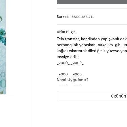
Barkod:
8680018871711
Ürün Bilgisi
Tela transfer, kendinden yapışkanlı de
herhangi bir yapışkan, tutkal vb. gibi ü
kağıdı çıkartarak dilediğiniz yüzeye yapı
tavsiye edilir.
_x000D_ _x000D_
_x000D_ _x000D_
Nasıl Uygulanır?
_x000D_ _x000D_
ÜRÜNÜN 
_x000D_ _x000D_
Tela Transfer kağıtları bütün halinde 
parça parça kullanılabilir.
_x000D_ _x000D_
İstenilen şekilde kesildikten sonra Tela
uygulama yapılacak olan objeye yapıştı