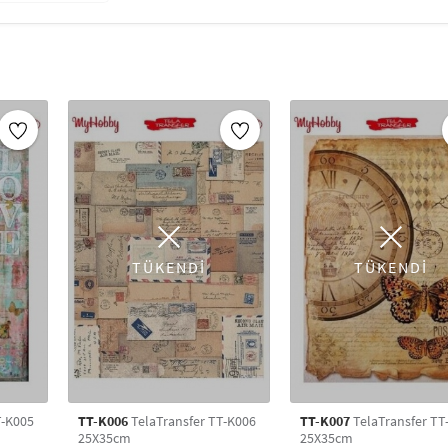
kolayca yapışır, istenildiği taktirde yapış
yapıştırılabilir.
_x000D_ _x000D_
Delikli bir yapıya sahip olduğu için yapı
kalmaz.
_x000D_ _x000D_
Tela Transfer ürününü yapıştırdıktan so
tutkalı veya decoupage tutkalı sürülmesi ö
_x000D_
Hobi dünyasının vazgeçilmez yardımcı malzemes
100’lerce çeşit kolay transfer,tela transfer ve 
ve kendi sanatınızı yaratın! Pratik transfer te
üzerine transfer dekupaj kağıdı,porselene dek
TÜKENDİ
TÜKENDİ
dekupaj transfer, cama dekupaj transfer uygula
uygulaması yaparak birbirinden güzel desenlerle
En güzel sanat malzemesi, hobi malzemesi ve e
fiyatlarla Artikeldeko'da.
T-K005
TT-K006
TelaTransfer TT-K006
TT-K007
TelaTransfer TT
25X35cm
25X35cm