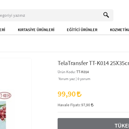
ERİ
KIRTASİYE ÜRÜNLERİ
EĞİTİCİ ÜRÜNLER
KOZMETİK&
TelaTransfer TT-K014 25X35
Ürün Kodu:
TT-K014
Yorum yaz |
0
yorum
99,90
Havale Fiyatı:
97,90
TÜKE