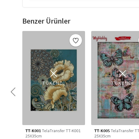
Benzer Ürünler
TÜKENDİ
TÜKENDİ
TT-K001
TelaTransfer TT-K001
TT-K005
TelaTransfer T
25X35cm
25X35cm