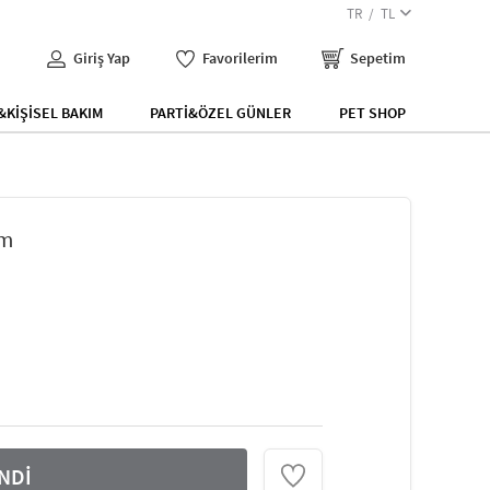
TR
TL
Giriş Yap
Favorilerim
Sepetim
KİŞİSEL BAKIM
PARTİ&ÖZEL GÜNLER
PET SHOP
cm
NDİ