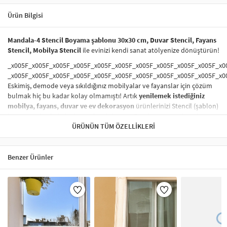
Ürün Bilgisi
Mandala-4 Stencil Boyama şablonu 30x30 cm, Duvar Stencil, Fayans
Stencil, Mobilya Stencil
ile evinizi kendi sanat atölyenize dönüştürün!
_x005F_x005F_x005F_x005F_x005F_x005F_x005F_x005F_x005F_x005F_x0
_x005F_x005F_x005F_x005F_x005F_x005F_x005F_x005F_x005F_x005F_x0
Eskimiş, demode veya sıkıldığınız mobilyalar ve fayanslar için çözüm
bulmak hiç bu kadar kolay olmamıştı! Artık
yenilemek istediğiniz
mobilya, fayans, duvar ve ev dekorasyon
ürünlerinizi Stencil (şablon)
boyama tekniğiyle hızla yenileyebilirsiniz. Eşyalarınızı yenilemek ve
onlara
modern bir hava katmak
ÜRÜNÜN TÜM ÖZELLIKLERI
hiç de pahalı ve zahmetli olmak
zorunda değil! Stencil şablonları, dilediğiniz her yüzeye pratik bir
şekilde
desen uygulamanızı
sağlar ve mobilyalarınızın, duvarlarınızın,
kumaşlarınızın görünümünü anında değiştirebilir.
Benzer Ürünler
_x005F_x005F_x005F_x005F_x005F_x005F_x005F_x005F_x005F_x005F_x0
_x005F_x005F_x005F_x005F_x005F_x005F_x005F_x005F_x005F_x005F_x0
Çocuğunuzun dolabına, mutfak fayanslarına,
duvarlara
ve hatta
kumaşlara bile bant yardımıyla sabitleyip, istediğiniz renklerle
boyama yapabilirsiniz. Evinizi,
kişisel zevkinizle özelleştirebilir
, stencil
boyama seti ile yaratıcı projeler gerçekleştirebilirsiniz.
El işi ve ev