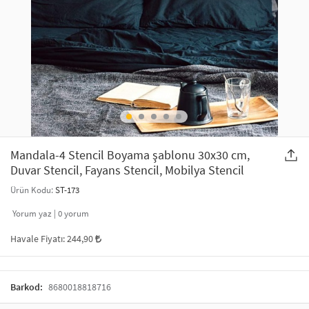
SAÇ AKSESUARLARI
PARTİ SÜSLERİ
GELİN / DÜĞÜN AKSESUARLARI
YILBAŞI ÜRÜNLERİ
TELEFON ASKISI
KULLAN AT TABAK BARDAK SETİ
MAKYAJ ÇANTASI
ŞAL VE FULAR
Mandala-4 Stencil Boyama şablonu 30x30 cm,
Duvar Stencil, Fayans Stencil, Mobilya Stencil
ODA KOKUSU VE MUM
Ürün Kodu:
ST-173
Yorum yaz |
0
yorum
Havale Fiyatı:
244,90
Barkod:
8680018818716