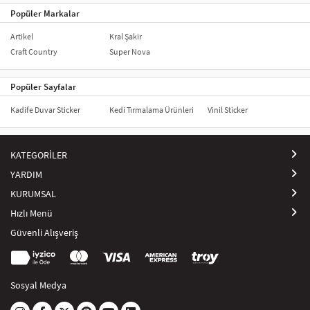
_x005F_x005F_x005F_x005F_x005F_x005F_x005F_x005F_x005F_x0
Popüler Markalar
_x005F_x005F_x005F_x005F_x005F_x005F_x005F_x005F_x005F_x005F_x0
Artikel
Kral Şakir
Craft Country
Super Nova
Popüler Sayfalar
Kadife Duvar Sticker
Kedi Tırmalama Ürünleri
Vinil Sticker
KATEGORİLER
YARDIM
KURUMSAL
Hızlı Menü
Güvenli Alışveriş
Sosyal Medya