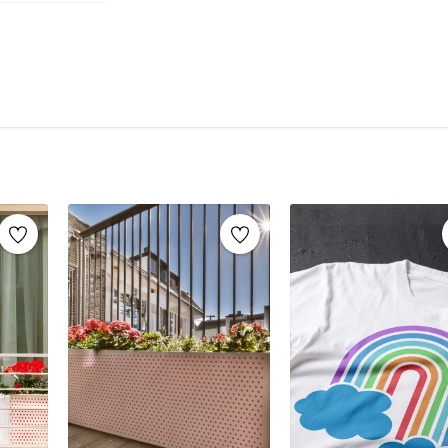
şablonlar sayesinde, aynı stencil şablonları def
markaların sunduğu yüzlerce
stencil desenle
Mobilya yenileme, duvar dekorasyonu, k
imza atabilirsiniz.
Ahşap mobilya boyama
Fayans, karo veya zemin desenleme
Duvar ve cam süslemeleri
Kendin yap (DIY) projeleri