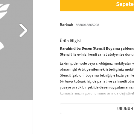
Sepete
Barkod:
8680018865208
Ürün Bilgisi
Karahindiba Desen Stencil Boyama şablonu
Stencil
ile evinizi kendi sanat atölyenize dönü
Eskimiş, demode veya sıkıldığınız mobilyalar 
olmamıştı! Artık
yenilemek istediğiniz mobi
Stencil (şablon) boyama tekniğiyle hızla yenile
bir hava katmak
hiç de pahalı ve zahmetli olma
yüzeye pratik bir şekilde
desen uygulamanızı
kumaşlarınızın görünümünü anında değiştirebi
Çocuğunuzun dolabına, mutfak fayanslarına,
sabitleyip, istediğiniz renklerle boyama yapabil
ÜRÜNÜN 
boyama seti ile yaratıcı projeler gerçekleştirebi
kolayca uygulanabilecek eğlenceli ve etkili bir a
Stencil Boyama
tekniği, her türlü yüzeyde ra