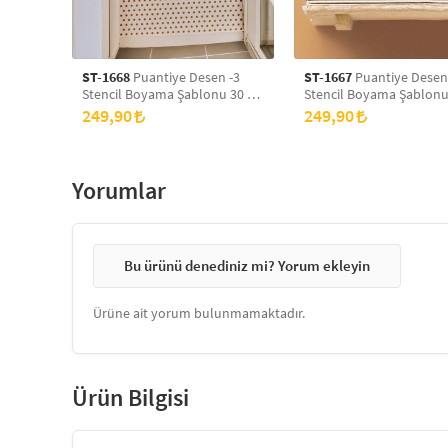
ST-1668
Puantiye Desen -3
ST-1667
Puantiye Desen
Stencil Boyama Şablonu 30 x
Stencil Boyama Şablonu
30 cm, Duvar Stencil, Fayans
30 cm, Duvar Stencil, Fa
249,90
249,90
Stencil, Mobilya Stencil
Stencil, Mobilya Stencil
Yorumlar
Bu ürünü denediniz mi? Yorum ekleyin
Ürüne ait yorum bulunmamaktadır.
Ürün Bilgisi