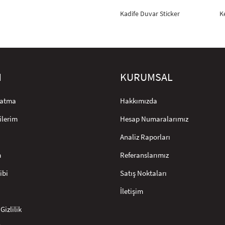
Kadife Duvar Sticker
K
M
KURUMSAL
rlatma
Hakkımızda
ilerim
Hesap Numaralarımız
Analiz Raporları
m
Referanslarımız
ibi
Satış Noktaları
İletişim
Gizlilik