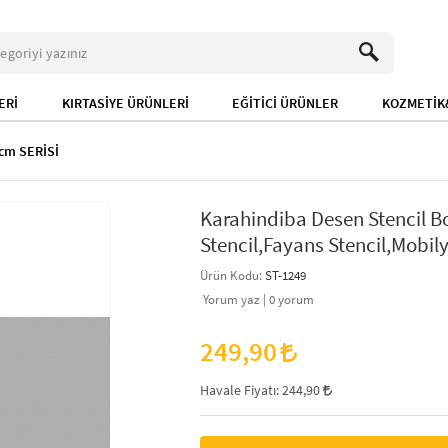
ERİ
KIRTASİYE ÜRÜNLERİ
EĞİTİCİ ÜRÜNLER
KOZMETİK&
cm SERİSİ
Karahindiba Desen Stencil 
Stencil,Fayans Stencil,Mobily
Ürün Kodu:
ST-1249
Yorum yaz |
0
yorum
249,90
Havale Fiyatı:
244,90