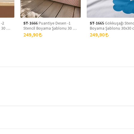
 -2
ST-1666
Puantiye Desen -1
ST-1665
Gökkuşağı Stenc
 30 x
Stencil Boyama Şablonu 30 x
Boyama Şablonu 30x30 
yans
30 cm, Duvar Stencil, Fayans
Duvar Stencil, Fayans Ste
249,90
249,90
Stencil, Mobilya Stencil
Mobilya Stencil