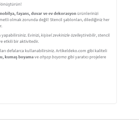
 dönüştürün!
 mobilya, fayans, duvar ve ev dekorasyon
ürünlerinizi
etli olmak zorunda değil! Stencil şablonları, dilediğiniz her
r.
apabilirsiniz. Evinizi,
kişisel zevkinizle özelleştirebilir
, stencil
etkili bir aktivitedir.
ı defalarca kullanabilirsiniz. Artikeldeko.com gibi kaliteli
nu, kumaş boyama
ve
ahşap boyama
gibi yaratıcı projelere