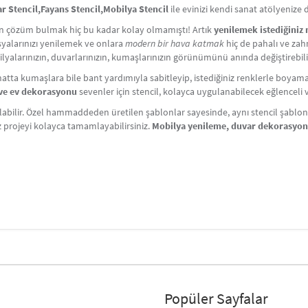
Stencil,Fayans Stencil,Mobilya Stencil
ile evinizi kendi sanat atölyenize
çin çözüm bulmak hiç bu kadar kolay olmamıştı! Artık
yenilemek istediğiniz
Eşyalarınızı yenilemek ve onlara
modern bir hava katmak
hiç de pahalı ve zahm
lyalarınızın, duvarlarınızın, kumaşlarınızın görünümünü anında değiştirebili
atta kumaşlara bile bant yardımıyla sabitleyip, istediğiniz renklerle boyama y
i ve ev dekorasyonu
sevenler için stencil, kolayca uygulanabilecek eğlenceli ve 
labilir. Özel hammaddeden üretilen şablonlar sayesinde, aynı stencil şablonlar
iz projeyi kolayca tamamlayabilirsiniz.
Mobilya yenileme, duvar dekorasyo
Popüler Sayfalar