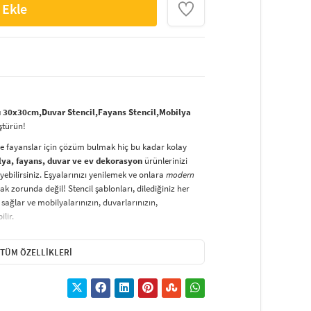
 Ekle
 30x30cm,Duvar Stencil,Fayans Stencil,Mobilya
ştürün!
ve fayanslar için çözüm bulmak hiç bu kadar kolay
lya, fayans, duvar ve ev dekorasyon
ürünlerinizi
yebilirsiniz. Eşyalarınızı yenilemek ve onlara
modern
k zorunda değil! Stencil şablonları, dilediğiniz her
sağlar ve mobilyalarınızın, duvarlarınızın,
lir.
duvarlara
ve hatta kumaşlara bile bant yardımıyla
irsiniz. Evinizi,
kişisel zevkinizle özelleştirebilir
, stencil
TÜM ÖZELLIKLERI
lirsiniz.
El işi ve ev dekorasyonu
sevenler için stencil,
ktivitedir.
hatlıkla kullanılabilir. Özel hammaddeden üretilen