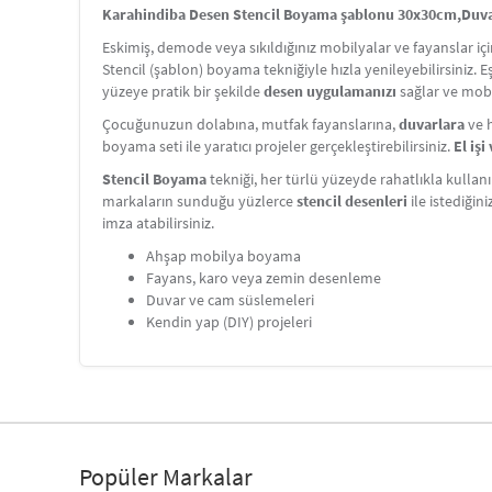
Karahindiba Desen Stencil Boyama şablonu 30x30cm,Duvar 
Eskimiş, demode veya sıkıldığınız mobilyalar ve fayanslar i
Stencil (şablon) boyama tekniğiyle hızla yenileyebilirsiniz. 
yüzeye pratik bir şekilde
desen uygulamanızı
sağlar ve mobi
Çocuğunuzun dolabına, mutfak fayanslarına,
duvarlara
ve h
boyama seti ile yaratıcı projeler gerçekleştirebilirsiniz.
El iş
Stencil Boyama
tekniği, her türlü yüzeyde rahatlıkla kullanı
markaların sunduğu yüzlerce
stencil desenleri
ile istediğin
imza atabilirsiniz.
Ahşap mobilya boyama
Fayans, karo veya zemin desenleme
Duvar ve cam süslemeleri
Kendin yap (DIY) projeleri
Popüler Markalar