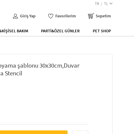
TR
TL
Giriş Yap
Favorilerim
Sepetim
KİŞİSEL BAKIM
PARTİ&ÖZEL GÜNLER
PET SHOP
Boyama şablonu 30x30cm,Duvar
a Stencil