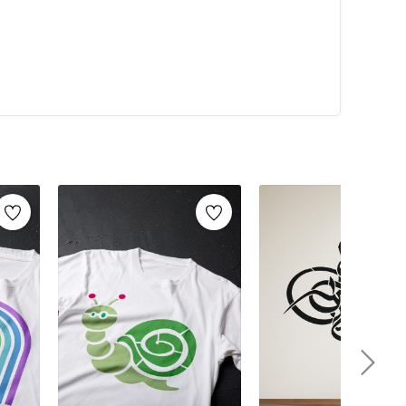
alarca kullanabilirsiniz. Artikeldeko.com gibi kaliteli
ri
ile istediğiniz projeyi kolayca tamamlayabilirsiniz.
umaş boyama
ve
ahşap boyama
gibi yaratıcı projelere