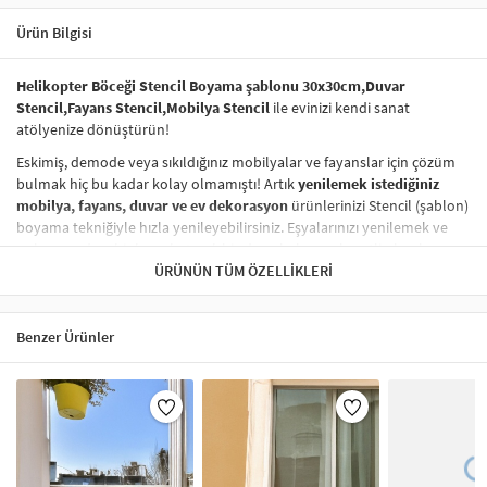
Ürün Bilgisi
Helikopter Böceği Stencil Boyama şablonu 30x30cm,Duvar
Stencil,Fayans Stencil,Mobilya Stencil
ile evinizi kendi sanat
atölyenize dönüştürün!
Eskimiş, demode veya sıkıldığınız mobilyalar ve fayanslar için çözüm
bulmak hiç bu kadar kolay olmamıştı! Artık
yenilemek istediğiniz
mobilya, fayans, duvar ve ev dekorasyon
ürünlerinizi Stencil (şablon)
boyama tekniğiyle hızla yenileyebilirsiniz. Eşyalarınızı yenilemek ve
onlara
modern bir hava katmak
hiç de pahalı ve zahmetli olmak
zorunda değil! Stencil şablonları, dilediğiniz her yüzeye pratik bir
ÜRÜNÜN TÜM ÖZELLIKLERI
şekilde
desen uygulamanızı
sağlar ve mobilyalarınızın, duvarlarınızın,
kumaşlarınızın görünümünü anında değiştirebilir.
Benzer Ürünler
Çocuğunuzun dolabına, mutfak fayanslarına,
duvarlara
ve hatta
kumaşlara bile bant yardımıyla sabitleyip, istediğiniz renklerle
boyama yapabilirsiniz. Evinizi,
kişisel zevkinizle özelleştirebilir
, stencil
boyama seti ile yaratıcı projeler gerçekleştirebilirsiniz.
El işi ve ev
dekorasyonu
sevenler için stencil, kolayca uygulanabilecek eğlenceli
ve etkili bir aktivitedir.