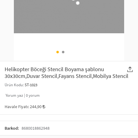
SAÇ AKSESUARLARI
PARTİ SÜSLERİ
GELİN / DÜĞÜN AKSESUARLARI
YILBAŞI ÜRÜNLERİ
TELEFON ASKISI
KULLAN AT TABAK BARDAK SETİ
MAKYAJ ÇANTASI
ŞAL VE FULAR
Helikopter Böceği Stencil Boyama şablonu
30x30cm,Duvar Stencil,Fayans Stencil,Mobilya Stencil
ODA KOKUSU VE MUM
Ürün Kodu:
ST-1023
Yorum yaz |
0
yorum
Havale Fiyatı:
244,90
Barkod:
8680018862948