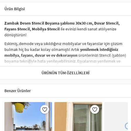
Ürün Bilgisi
Zambak Desen Stencil Boyama şablonu 30x30 cm, Duvar Stencil,
Fayans Stencil, Mobilya Stencil
ile evinizi kendi sanat atölyenize
dönüştürün!
Eskimiş, demode veya sıkıldığınız mobilyalar ve fayanslar için çözüm
bulmak hiç bu kadar kolay olmamıştı! Artık
yenilemek istediğiniz
mobilya, fayans, duvar ve ev dekorasyon
ürünlerinizi Stencil (şablon)
boyama tekniğiyle hızla yenileyebilirsiniz. Eşyalarınızı yenilemek ve
onlara
modern bir hava katmak
hiç de pahalı ve zahmetli olmak
zorunda değil! Stencil şablonları, dilediğiniz her yüzeye pratik bir
ÜRÜNÜN TÜM ÖZELLIKLERI
şekilde
desen uygulamanızı
sağlar ve mobilyalarınızın, duvarlarınızın,
kumaşlarınızın görünümünü anında değiştirebilir.
Benzer Ürünler
Çocuğunuzun dolabına, mutfak fayanslarına,
duvarlara
ve hatta
kumaşlara bile bant yardımıyla sabitleyip, istediğiniz renklerle
boyama yapabilirsiniz. Evinizi,
kişisel zevkinizle özelleştirebilir
, stencil
boyama seti ile yaratıcı projeler gerçekleştirebilirsiniz.
El işi ve ev
dekorasyonu
sevenler için stencil, kolayca uygulanabilecek eğlenceli
ve etkili bir aktivitedir.