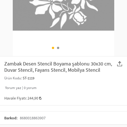
SAÇ AKSESUARLARI
PARTİ SÜSLERİ
GELİN / DÜĞÜN AKSESUARLARI
YILBAŞI ÜRÜNLERİ
TELEFON ASKISI
KULLAN AT TABAK BARDAK SETİ
MAKYAJ ÇANTASI
ŞAL VE FULAR
Zambak Desen Stencil Boyama şablonu 30x30 cm,
Duvar Stencil, Fayans Stencil, Mobilya Stencil
ODA KOKUSU VE MUM
Ürün Kodu:
ST-1119
Yorum yaz |
0
yorum
Havale Fiyatı:
244,90
Barkod:
8680018863907