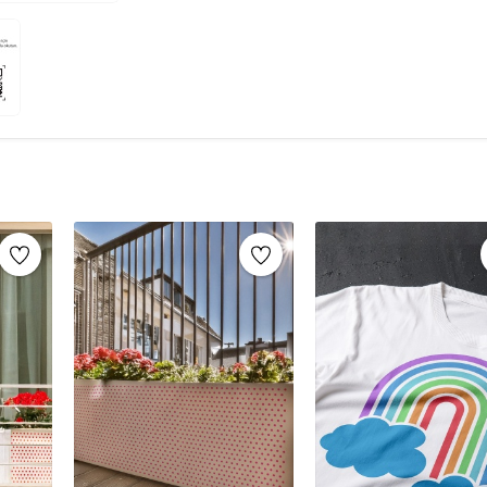
şablonlar sayesinde, aynı stencil şablonları def
markaların sunduğu yüzlerce
stencil desenle
Mobilya yenileme, duvar dekorasyonu, k
imza atabilirsiniz.
Ahşap mobilya boyama
Fayans, karo veya zemin desenleme
Duvar ve cam süslemeleri
Kendin yap (DIY) projeleri