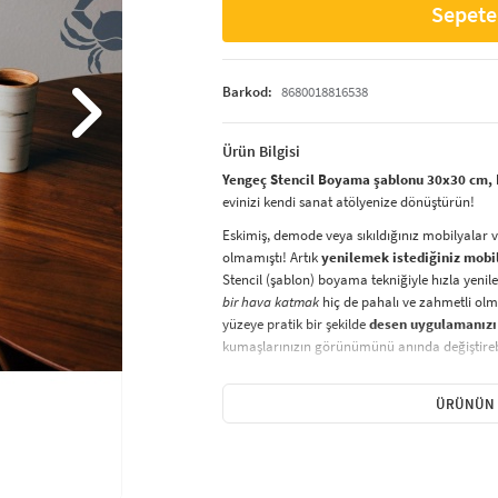
Sepete
Barkod:
8680018816538
Ürün Bilgisi
Yengeç Stencil Boyama şablonu 30x30 cm, D
evinizi kendi sanat atölyenize dönüştürün!
Eskimiş, demode veya sıkıldığınız mobilyalar 
olmamıştı! Artık
yenilemek istediğiniz mobi
Stencil (şablon) boyama tekniğiyle hızla yenile
bir hava katmak
hiç de pahalı ve zahmetli olma
yüzeye pratik bir şekilde
desen uygulamanızı
kumaşlarınızın görünümünü anında değiştirebi
Çocuğunuzun dolabına, mutfak fayanslarına,
sabitleyip, istediğiniz renklerle boyama yapabil
ÜRÜNÜN 
boyama seti ile yaratıcı projeler gerçekleştirebi
kolayca uygulanabilecek eğlenceli ve etkili bir a
Stencil Boyama
tekniği, her türlü yüzeyde ra