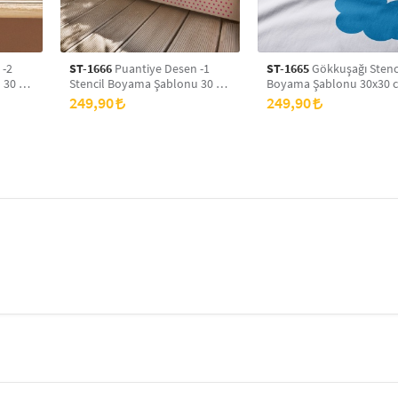
 -2
ST-1666
Puantiye Desen -1
ST-1665
Gökkuşağı Stenc
 30 x
Stencil Boyama Şablonu 30 x
Boyama Şablonu 30x30 
yans
30 cm, Duvar Stencil, Fayans
Duvar Stencil, Fayans Ste
249,90
249,90
Stencil, Mobilya Stencil
Mobilya Stencil