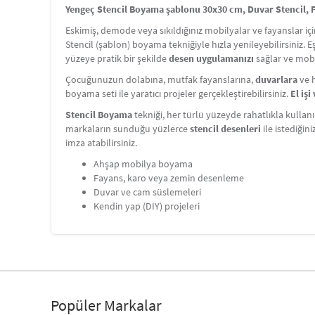
Yengeç Stencil Boyama şablonu 30x30 cm, Duvar Stencil, F
Eskimiş, demode veya sıkıldığınız mobilyalar ve fayanslar i
Stencil (şablon) boyama tekniğiyle hızla yenileyebilirsiniz. 
yüzeye pratik bir şekilde
desen uygulamanızı
sağlar ve mobi
Çocuğunuzun dolabına, mutfak fayanslarına,
duvarlara
ve h
boyama seti ile yaratıcı projeler gerçekleştirebilirsiniz.
El iş
Stencil Boyama
tekniği, her türlü yüzeyde rahatlıkla kullanı
markaların sunduğu yüzlerce
stencil desenleri
ile istediğin
imza atabilirsiniz.
Ahşap mobilya boyama
Fayans, karo veya zemin desenleme
Duvar ve cam süslemeleri
Kendin yap (DIY) projeleri
Popüler Markalar