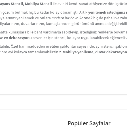
ayans Stencil, Mobilya Stencil
ile evinizi kendi sanat atölyenize dönüştürü
çin çözüm bulmak hiç bu kadar kolay olmamıştı! Artık
yenilemek istediğiniz
Eşyalarınızı yenilemek ve onlara
modern bir hava katmak
hiç de pahalı ve zahm
lyalarınızın, duvarlarınızın, kumaşlarınızın görünümünü anında değiştirebili
atta kumaşlara bile bant yardımıyla sabitleyip, istediğiniz renklerle boyama y
i ve ev dekorasyonu
sevenler için stencil, kolayca uygulanabilecek eğlenceli ve 
labilir. Özel hammaddeden üretilen şablonlar sayesinde, aynı stencil şablonlar
iz projeyi kolayca tamamlayabilirsiniz.
Mobilya yenileme, duvar dekorasyo
Popüler Sayfalar