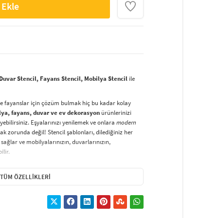
 Ekle
uvar Stencil, Fayans Stencil, Mobilya Stencil
ile
ve fayanslar için çözüm bulmak hiç bu kadar kolay
lya, fayans, duvar ve ev dekorasyon
ürünlerinizi
yebilirsiniz. Eşyalarınızı yenilemek ve onlara
modern
k zorunda değil! Stencil şablonları, dilediğiniz her
sağlar ve mobilyalarınızın, duvarlarınızın,
lir.
duvarlara
ve hatta kumaşlara bile bant yardımıyla
irsiniz. Evinizi,
kişisel zevkinizle özelleştirebilir
, stencil
TÜM ÖZELLIKLERI
lirsiniz.
El işi ve ev dekorasyonu
sevenler için stencil,
ktivitedir.
hatlıkla kullanılabilir. Özel hammaddeden üretilen