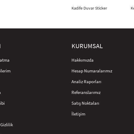
Kadife Duvar Sticker
K
M
KURUMSAL
rlatma
Hakkımızda
ilerim
Hesap Numaralarımız
Analiz Raporları
m
Referanslarımız
ibi
Satış Noktaları
İletişim
Gizlilik