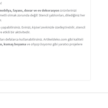
n!
 mobilya, fayans, duvar ve ev dekorasyon
ürünlerinizi
etli olmak zorunda değil! Stencil şablonları, dilediğiniz her
r.
apabilirsiniz. Evinizi,
kişisel zevkinizle özelleştirebilir
, stencil
etkili bir aktivitedir.
ı defalarca kullanabilirsiniz. Artikeldeko.com gibi kaliteli
nu, kumaş boyama
ve
ahşap boyama
gibi yaratıcı projelere