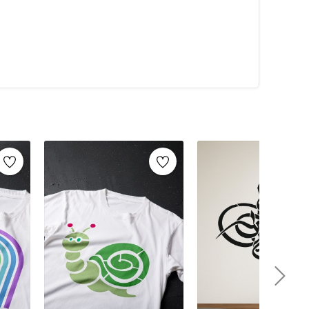
alarca kullanabilirsiniz. Artikeldeko.com gibi kaliteli
ri
ile istediğiniz projeyi kolayca tamamlayabilirsiniz.
umaş boyama
ve
ahşap boyama
gibi yaratıcı projelere