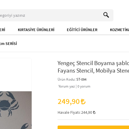
ERİ
KIRTASİYE ÜRÜNLERİ
EĞİTİCİ ÜRÜNLER
KOZMETİK&
cm SERİSİ
Yengeç Stencil Boyama şablo
Fayans Stencil, Mobilya Stenc
Ürün Kodu:
ST-094
Yorum yaz |
0
yorum
249,90
Havale Fiyatı:
244,90