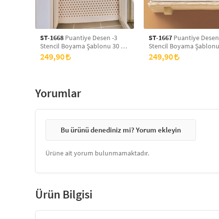
ST-1668
Puantiye Desen -3
ST-1667
Puantiye Desen
Stencil Boyama Şablonu 30 x
Stencil Boyama Şablonu
30 cm, Duvar Stencil, Fayans
30 cm, Duvar Stencil, Fa
249,90
249,90
Stencil, Mobilya Stencil
Stencil, Mobilya Stencil
Yorumlar
Bu ürünü denediniz mi? Yorum ekleyin
Ürüne ait yorum bulunmamaktadır.
Ürün Bilgisi