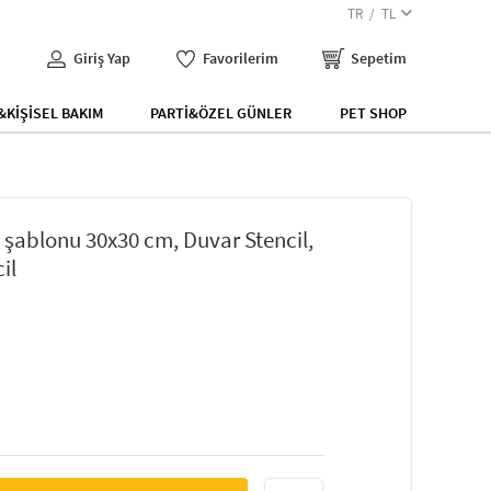
TR
TL
Giriş Yap
Favorilerim
Sepetim
KİŞİSEL BAKIM
PARTİ&ÖZEL GÜNLER
PET SHOP
 şablonu 30x30 cm, Duvar Stencil,
il