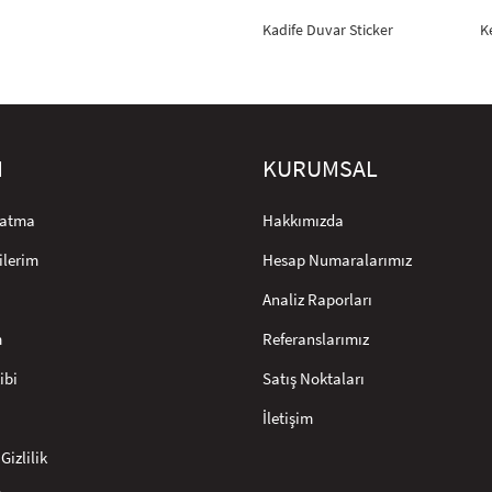
Kadife Duvar Sticker
K
M
KURUMSAL
rlatma
Hakkımızda
ilerim
Hesap Numaralarımız
Analiz Raporları
m
Referanslarımız
ibi
Satış Noktaları
İletişim
Gizlilik