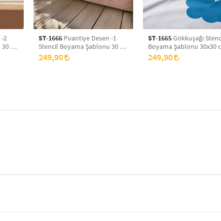
 -2
ST-1666
Puantiye Desen -1
ST-1665
Gökkuşağı Stenc
 30 x
Stencil Boyama Şablonu 30 x
Boyama Şablonu 30x30 
yans
30 cm, Duvar Stencil, Fayans
Duvar Stencil, Fayans Ste
249,90
249,90
Stencil, Mobilya Stencil
Mobilya Stencil