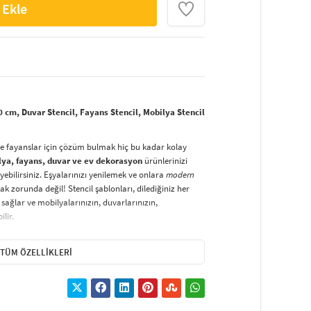
 Ekle
cm, Duvar Stencil, Fayans Stencil, Mobilya Stencil
ve fayanslar için çözüm bulmak hiç bu kadar kolay
lya, fayans, duvar ve ev dekorasyon
ürünlerinizi
yebilirsiniz. Eşyalarınızı yenilemek ve onlara
modern
k zorunda değil! Stencil şablonları, dilediğiniz her
sağlar ve mobilyalarınızın, duvarlarınızın,
lir.
duvarlara
ve hatta kumaşlara bile bant yardımıyla
irsiniz. Evinizi,
kişisel zevkinizle özelleştirebilir
, stencil
TÜM ÖZELLIKLERI
lirsiniz.
El işi ve ev dekorasyonu
sevenler için stencil,
ktivitedir.
hatlıkla kullanılabilir. Özel hammaddeden üretilen