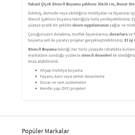
Yabani Çiçek Stencil Boyama şablonu 30x30 cm, Duvar Sten
Eskimiş, demode veya sıkıldığınız mobilyalar ve fayanslar i
Stencil (şablon) boyama tekniğiyle hızla yenileyebilirsiniz. 
yüzeye pratik bir şekilde
desen uygulamanızı
sağlar ve mobi
Çocuğunuzun dolabına, mutfak fayanslarına,
duvarlara
ve h
boyama seti ile yaratıcı projeler gerçekleştirebilirsiniz.
El iş
Stencil Boyama
tekniği, her türlü yüzeyde rahatlıkla kullanı
markaların sunduğu yüzlerce
stencil desenleri
ile istediğin
imza atabilirsiniz.
Ahşap mobilya boyama
Fayans, karo veya zemin desenleme
Duvar ve cam süslemeleri
Kendin yap (DIY) projeleri
Popüler Markalar