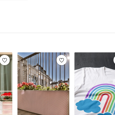
şablonlar sayesinde, aynı stencil şablonları def
markaların sunduğu yüzlerce
stencil desenle
Mobilya yenileme, duvar dekorasyonu, k
imza atabilirsiniz.
Ahşap mobilya boyama
Fayans, karo veya zemin desenleme
Duvar ve cam süslemeleri
Kendin yap (DIY) projeleri