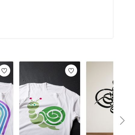
alarca kullanabilirsiniz. Artikeldeko.com gibi kaliteli
ri
ile istediğiniz projeyi kolayca tamamlayabilirsiniz.
umaş boyama
ve
ahşap boyama
gibi yaratıcı projelere