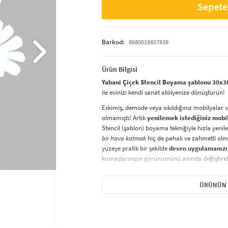
Sepete
Barkod:
8680018857838
Ürün Bilgisi
Yabani Çiçek Stencil Boyama şablonu 30x30 
ile evinizi kendi sanat atölyenize dönüştürün!
Eskimiş, demode veya sıkıldığınız mobilyalar 
olmamıştı! Artık
yenilemek istediğiniz mobi
Stencil (şablon) boyama tekniğiyle hızla yenile
bir hava katmak
hiç de pahalı ve zahmetli olma
yüzeye pratik bir şekilde
desen uygulamanızı
kumaşlarınızın görünümünü anında değiştirebi
Çocuğunuzun dolabına, mutfak fayanslarına,
sabitleyip, istediğiniz renklerle boyama yapabil
ÜRÜNÜN 
boyama seti ile yaratıcı projeler gerçekleştirebi
kolayca uygulanabilecek eğlenceli ve etkili bir a
Stencil Boyama
tekniği, her türlü yüzeyde ra