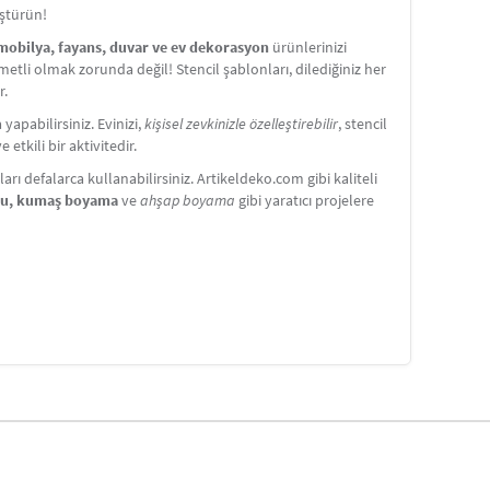
üştürün!
 mobilya, fayans, duvar ve ev dekorasyon
ürünlerinizi
etli olmak zorunda değil! Stencil şablonları, dilediğiniz her
r.
apabilirsiniz. Evinizi,
kişisel zevkinizle özelleştirebilir
, stencil
etkili bir aktivitedir.
ı defalarca kullanabilirsiniz. Artikeldeko.com gibi kaliteli
nu, kumaş boyama
ve
ahşap boyama
gibi yaratıcı projelere