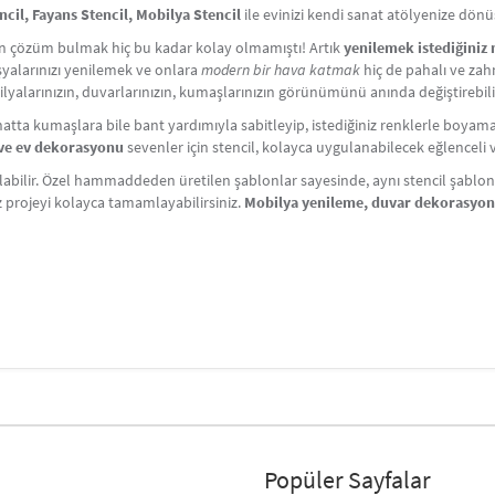
cil, Fayans Stencil, Mobilya Stencil
ile evinizi kendi sanat atölyenize dön
çin çözüm bulmak hiç bu kadar kolay olmamıştı! Artık
yenilemek istediğiniz
Eşyalarınızı yenilemek ve onlara
modern bir hava katmak
hiç de pahalı ve zahm
lyalarınızın, duvarlarınızın, kumaşlarınızın görünümünü anında değiştirebili
atta kumaşlara bile bant yardımıyla sabitleyip, istediğiniz renklerle boyama y
i ve ev dekorasyonu
sevenler için stencil, kolayca uygulanabilecek eğlenceli ve 
labilir. Özel hammaddeden üretilen şablonlar sayesinde, aynı stencil şablonlar
iz projeyi kolayca tamamlayabilirsiniz.
Mobilya yenileme, duvar dekorasyo
Popüler Sayfalar