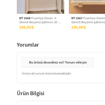
ST-1668
Puantiye Desen -3
ST-1667
Puantiye Desen
Stencil Boyama Şablonu 30 x
Stencil Boyama Şablonu
30 cm, Duvar Stencil, Fayans
30 cm, Duvar Stencil, Fa
249,90
249,90
Stencil, Mobilya Stencil
Stencil, Mobilya Stencil
Yorumlar
Bu ürünü denediniz mi? Yorum ekleyin
Ürüne ait yorum bulunmamaktadır.
Ürün Bilgisi