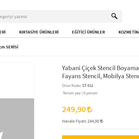
ERİ
KIRTASİYE ÜRÜNLERİ
EĞİTİCİ ÜRÜNLER
KOZMETİK&
cm SERİSİ
Yabani Çiçek Stencil Boyama
Fayans Stencil, Mobilya Stenc
Ürün Kodu:
ST-512
Yorum yaz |
0
yorum
249,90
Havale Fiyatı:
244,90