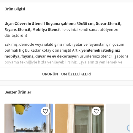
Ürün Bilgisi
Uçan Güvercin Stencil Boyama şablonu 30x30 cm, Duvar Stencil,
Fayans Stencil, Mobilya Stencil
ile evinizi kendi sanat atölyenize
dönüştürün!
Eskimiş, demode veya sıkıldığınız mobilyalar ve fayanslar için çözüm
bulmak hiç bu kadar kolay olmamıştı! Artık
yenilemek istediğiniz
mobilya, fayans, duvar ve ev dekorasyon
ürünlerinizi Stencil (şablon)
boyama tekniğiyle hızla yenileyebilirsiniz. Eşyalarınızı yenilemek ve
onlara
modern bir hava katmak
hiç de pahalı ve zahmetli olmak
zorunda değil! Stencil şablonları, dilediğiniz her yüzeye pratik bir
ÜRÜNÜN TÜM ÖZELLIKLERI
şekilde
desen uygulamanızı
sağlar ve mobilyalarınızın, duvarlarınızın,
kumaşlarınızın görünümünü anında değiştirebilir.
Benzer Ürünler
Çocuğunuzun dolabına, mutfak fayanslarına,
duvarlara
ve hatta
kumaşlara bile bant yardımıyla sabitleyip, istediğiniz renklerle
boyama yapabilirsiniz. Evinizi,
kişisel zevkinizle özelleştirebilir
, stencil
boyama seti ile yaratıcı projeler gerçekleştirebilirsiniz.
El işi ve ev
dekorasyonu
sevenler için stencil, kolayca uygulanabilecek eğlenceli
ve etkili bir aktivitedir.