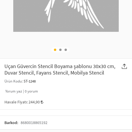
SAÇ AKSESUARLARI
PARTİ SÜSLERİ
GELİN / DÜĞÜN AKSESUARLARI
YILBAŞI ÜRÜNLERİ
TELEFON ASKISI
KULLAN AT TABAK BARDAK SETİ
MAKYAJ ÇANTASI
ŞAL VE FULAR
Uçan Güvercin Stencil Boyama şablonu 30x30 cm,
Duvar Stencil, Fayans Stencil, Mobilya Stencil
ODA KOKUSU VE MUM
Ürün Kodu:
ST-1248
Yorum yaz |
0
yorum
Havale Fiyatı:
244,90
Barkod:
8680018865192