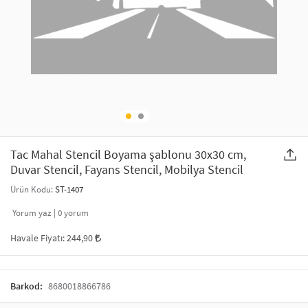
SAÇ AKSESUARLARI
PARTİ SÜSLERİ
GELİN / DÜĞÜN AKSESUARLARI
YILBAŞI ÜRÜNLERİ
TELEFON ASKISI
KULLAN AT TABAK BARDAK SETİ
MAKYAJ ÇANTASI
ŞAL VE FULAR
Tac Mahal Stencil Boyama şablonu 30x30 cm,
Duvar Stencil, Fayans Stencil, Mobilya Stencil
ODA KOKUSU VE MUM
Ürün Kodu:
ST-1407
Yorum yaz |
0
yorum
Havale Fiyatı:
244,90
Barkod:
8680018866786