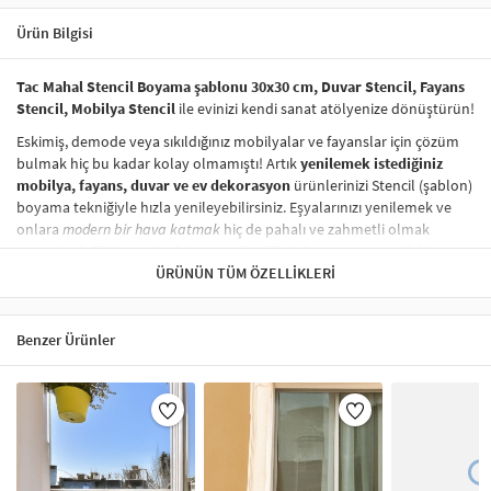
Ürün Bilgisi
Tac Mahal Stencil Boyama şablonu 30x30 cm, Duvar Stencil, Fayans
Stencil, Mobilya Stencil
ile evinizi kendi sanat atölyenize dönüştürün!
Eskimiş, demode veya sıkıldığınız mobilyalar ve fayanslar için çözüm
bulmak hiç bu kadar kolay olmamıştı! Artık
yenilemek istediğiniz
mobilya, fayans, duvar ve ev dekorasyon
ürünlerinizi Stencil (şablon)
boyama tekniğiyle hızla yenileyebilirsiniz. Eşyalarınızı yenilemek ve
onlara
modern bir hava katmak
hiç de pahalı ve zahmetli olmak
zorunda değil! Stencil şablonları, dilediğiniz her yüzeye pratik bir
şekilde
desen uygulamanızı
ÜRÜNÜN TÜM ÖZELLIKLERI
sağlar ve mobilyalarınızın, duvarlarınızın,
kumaşlarınızın görünümünü anında değiştirebilir.
Çocuğunuzun dolabına, mutfak fayanslarına,
duvarlara
ve hatta
Benzer Ürünler
kumaşlara bile bant yardımıyla sabitleyip, istediğiniz renklerle
boyama yapabilirsiniz. Evinizi,
kişisel zevkinizle özelleştirebilir
, stencil
boyama seti ile yaratıcı projeler gerçekleştirebilirsiniz.
El işi ve ev
dekorasyonu
sevenler için stencil, kolayca uygulanabilecek eğlenceli
ve etkili bir aktivitedir.
Stencil Boyama
tekniği, her türlü yüzeyde rahatlıkla kullanılabilir.