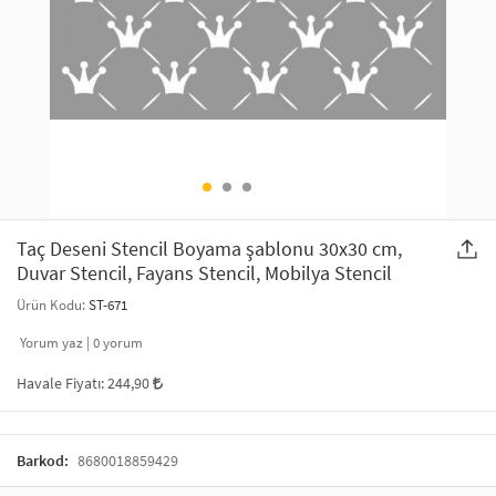
SAÇ AKSESUARLARI
PARTİ SÜSLERİ
GELİN / DÜĞÜN AKSESUARLARI
YILBAŞI ÜRÜNLERİ
TELEFON ASKISI
KULLAN AT TABAK BARDAK SETİ
MAKYAJ ÇANTASI
ŞAL VE FULAR
Taç Deseni Stencil Boyama şablonu 30x30 cm,
Duvar Stencil, Fayans Stencil, Mobilya Stencil
ODA KOKUSU VE MUM
Ürün Kodu:
ST-671
Yorum yaz |
0
yorum
Havale Fiyatı:
244,90
Barkod:
8680018859429