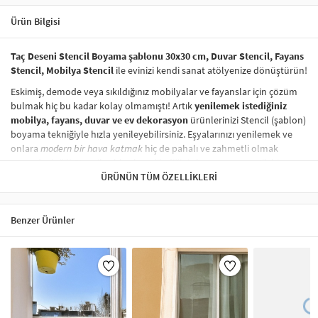
Ürün Bilgisi
Taç Deseni Stencil Boyama şablonu 30x30 cm, Duvar Stencil, Fayans
Stencil, Mobilya Stencil
ile evinizi kendi sanat atölyenize dönüştürün!
Eskimiş, demode veya sıkıldığınız mobilyalar ve fayanslar için çözüm
bulmak hiç bu kadar kolay olmamıştı! Artık
yenilemek istediğiniz
mobilya, fayans, duvar ve ev dekorasyon
ürünlerinizi Stencil (şablon)
boyama tekniğiyle hızla yenileyebilirsiniz. Eşyalarınızı yenilemek ve
onlara
modern bir hava katmak
hiç de pahalı ve zahmetli olmak
zorunda değil! Stencil şablonları, dilediğiniz her yüzeye pratik bir
şekilde
desen uygulamanızı
ÜRÜNÜN TÜM ÖZELLIKLERI
sağlar ve mobilyalarınızın, duvarlarınızın,
kumaşlarınızın görünümünü anında değiştirebilir.
Çocuğunuzun dolabına, mutfak fayanslarına,
duvarlara
ve hatta
Benzer Ürünler
kumaşlara bile bant yardımıyla sabitleyip, istediğiniz renklerle
boyama yapabilirsiniz. Evinizi,
kişisel zevkinizle özelleştirebilir
, stencil
boyama seti ile yaratıcı projeler gerçekleştirebilirsiniz.
El işi ve ev
dekorasyonu
sevenler için stencil, kolayca uygulanabilecek eğlenceli
ve etkili bir aktivitedir.
Stencil Boyama
tekniği, her türlü yüzeyde rahatlıkla kullanılabilir.