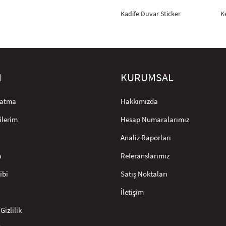
Kadife Duvar Sticker
K
M
KURUMSAL
rlatma
Hakkımızda
ilerim
Hesap Numaralarımız
Analiz Raporları
m
Referanslarımız
ibi
Satış Noktaları
İletişim
Gizlilik