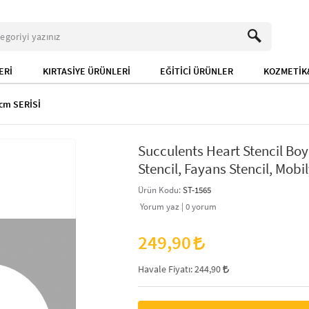
ERİ
KIRTASİYE ÜRÜNLERİ
EĞİTİCİ ÜRÜNLER
KOZMETİK&
cm SERİSİ
Succulents Heart Stencil Bo
Stencil, Fayans Stencil, Mobil
Ürün Kodu:
ST-1565
Yorum yaz |
0
yorum
249,90
Havale Fiyatı:
244,90