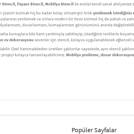
Stencil, Fayans Stencil, Mobilya Stencil
ile evinizi kendi sanat atölyenize
çin çözüm bulmak hiç bu kadar kolay olmamıştı! Artık
yenilemek istediğiniz
Eşyalarınızı yenilemek ve onlara
modern bir hava katmak
hiç de pahalı ve zahm
lyalarınızın, duvarlarınızın, kumaşlarınızın görünümünü anında değiştirebili
atta kumaşlara bile bant yardımıyla sabitleyip, istediğiniz renklerle boyama y
i ve ev dekorasyonu
sevenler için stencil, kolayca uygulanabilecek eğlenceli ve 
labilir. Özel hammaddeden üretilen şablonlar sayesinde, aynı stencil şablonlar
iz projeyi kolayca tamamlayabilirsiniz.
Mobilya yenileme, duvar dekorasyo
Popüler Sayfalar