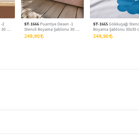
 -2
ST-1666
Puantiye Desen -1
ST-1665
Gökkuşağı Stenc
 30 x
Stencil Boyama Şablonu 30 x
Boyama Şablonu 30x30 
yans
30 cm, Duvar Stencil, Fayans
Duvar Stencil, Fayans Ste
249,90
249,90
Stencil, Mobilya Stencil
Mobilya Stencil