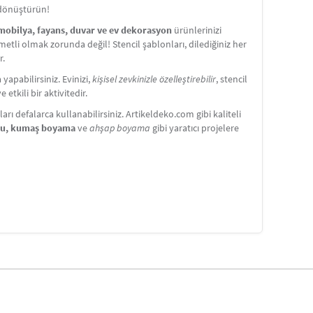
 dönüştürün!
 mobilya, fayans, duvar ve ev dekorasyon
ürünlerinizi
etli olmak zorunda değil! Stencil şablonları, dilediğiniz her
r.
apabilirsiniz. Evinizi,
kişisel zevkinizle özelleştirebilir
, stencil
etkili bir aktivitedir.
ı defalarca kullanabilirsiniz. Artikeldeko.com gibi kaliteli
nu, kumaş boyama
ve
ahşap boyama
gibi yaratıcı projelere