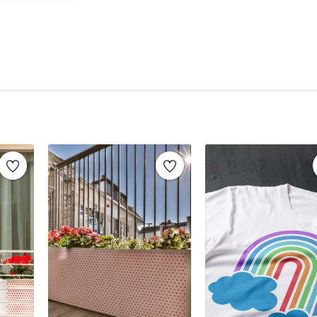
şablonlar sayesinde, aynı stencil şablonları def
markaların sunduğu yüzlerce
stencil desenle
Mobilya yenileme, duvar dekorasyonu, k
imza atabilirsiniz.
Ahşap mobilya boyama
Fayans, karo veya zemin desenleme
Duvar ve cam süslemeleri
Kendin yap (DIY) projeleri