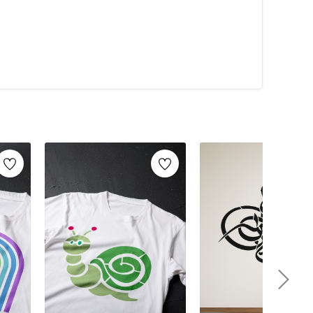
alarca kullanabilirsiniz. Artikeldeko.com gibi kaliteli
ri
ile istediğiniz projeyi kolayca tamamlayabilirsiniz.
umaş boyama
ve
ahşap boyama
gibi yaratıcı projelere