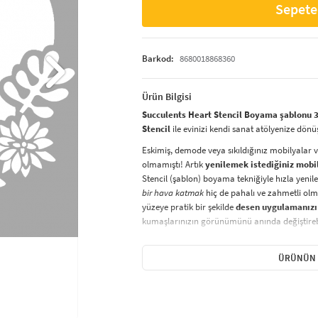
Sepete
Barkod:
8680018868360
Ürün Bilgisi
Succulents Heart Stencil Boyama şablonu 3
Stencil
ile evinizi kendi sanat atölyenize dönü
Eskimiş, demode veya sıkıldığınız mobilyalar 
olmamıştı! Artık
yenilemek istediğiniz mobi
Stencil (şablon) boyama tekniğiyle hızla yenile
bir hava katmak
hiç de pahalı ve zahmetli olma
yüzeye pratik bir şekilde
desen uygulamanızı
kumaşlarınızın görünümünü anında değiştirebi
Çocuğunuzun dolabına, mutfak fayanslarına,
sabitleyip, istediğiniz renklerle boyama yapabil
ÜRÜNÜN 
boyama seti ile yaratıcı projeler gerçekleştirebi
kolayca uygulanabilecek eğlenceli ve etkili bir a
Stencil Boyama
tekniği, her türlü yüzeyde ra