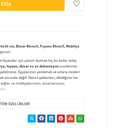
 Ekle
0x30 cm, Duvar Stencil, Fayans Stencil, Mobilya
ştürün!
ve fayanslar için çözüm bulmak hiç bu kadar kolay
lya, fayans, duvar ve ev dekorasyon
ürünlerinizi
yebilirsiniz. Eşyalarınızı yenilemek ve onlara
modern
k zorunda değil! Stencil şablonları, dilediğiniz her
sağlar ve mobilyalarınızın, duvarlarınızın,
lir.
duvarlara
ve hatta kumaşlara bile bant yardımıyla
irsiniz. Evinizi,
kişisel zevkinizle özelleştirebilir
, stencil
TÜM ÖZELLIKLERI
lirsiniz.
El işi ve ev dekorasyonu
sevenler için stencil,
ktivitedir.
hatlıkla kullanılabilir. Özel hammaddeden üretilen