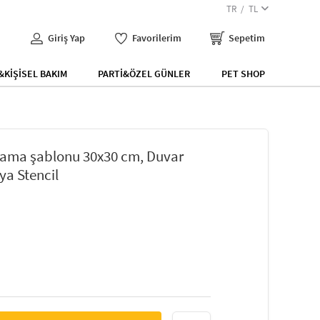
TR
TL
Giriş Yap
Favorilerim
Sepetim
KİŞİSEL BAKIM
PARTİ&ÖZEL GÜNLER
PET SHOP
yama şablonu 30x30 cm, Duvar
ya Stencil