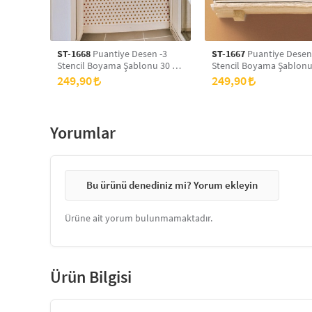
ST-1668
Puantiye Desen -3
ST-1667
Puantiye Desen
Stencil Boyama Şablonu 30 x
Stencil Boyama Şablonu
30 cm, Duvar Stencil, Fayans
30 cm, Duvar Stencil, Fa
249,90
249,90
Stencil, Mobilya Stencil
Stencil, Mobilya Stencil
Yorumlar
Bu ürünü denediniz mi? Yorum ekleyin
Ürüne ait yorum bulunmamaktadır.
Ürün Bilgisi