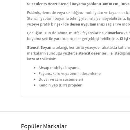
Succulents Heart Stencil Boyama şablonu 30x30 cm, Duvar 
Eskimiş, demode veya sıkıldığınız mobilyalar ve fayanslar i
Stencil (şablon) boyama tekniğiyle hızla yenileyebilirsiniz. 
yüzeye pratik bir şekilde
desen uygulamanızı
sağlar ve mobi
Çocuğunuzun dolabına, mutfak fayanslarına,
duvarlara
ve h
boyama seti ile yaratıcı projeler gerçekleştirebilirsiniz.
El iş
Stencil Boyama
tekniği, her türlü yüzeyde rahatlıkla kullanı
markaların sunduğu yüzlerce
stencil desenleri
ile istediğin
imza atabilirsiniz.
Ahşap mobilya boyama
Fayans, karo veya zemin desenleme
Duvar ve cam süslemeleri
Kendin yap (DIY) projeleri
Popüler Markalar