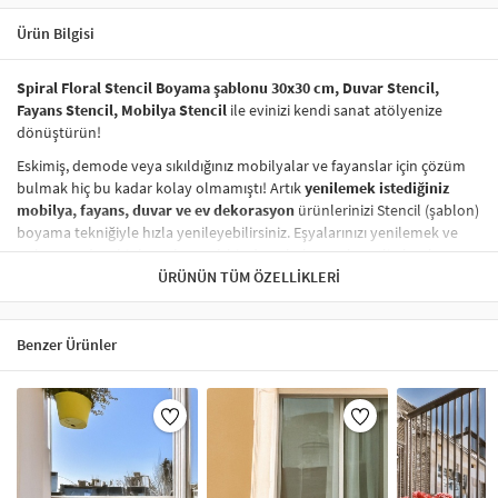
Ürün Bilgisi
Spiral Floral Stencil Boyama şablonu 30x30 cm, Duvar Stencil,
Fayans Stencil, Mobilya Stencil
ile evinizi kendi sanat atölyenize
dönüştürün!
Eskimiş, demode veya sıkıldığınız mobilyalar ve fayanslar için çözüm
bulmak hiç bu kadar kolay olmamıştı! Artık
yenilemek istediğiniz
mobilya, fayans, duvar ve ev dekorasyon
ürünlerinizi Stencil (şablon)
boyama tekniğiyle hızla yenileyebilirsiniz. Eşyalarınızı yenilemek ve
onlara
modern bir hava katmak
hiç de pahalı ve zahmetli olmak
zorunda değil! Stencil şablonları, dilediğiniz her yüzeye pratik bir
ÜRÜNÜN TÜM ÖZELLIKLERI
şekilde
desen uygulamanızı
sağlar ve mobilyalarınızın, duvarlarınızın,
kumaşlarınızın görünümünü anında değiştirebilir.
Benzer Ürünler
Çocuğunuzun dolabına, mutfak fayanslarına,
duvarlara
ve hatta
kumaşlara bile bant yardımıyla sabitleyip, istediğiniz renklerle
boyama yapabilirsiniz. Evinizi,
kişisel zevkinizle özelleştirebilir
, stencil
boyama seti ile yaratıcı projeler gerçekleştirebilirsiniz.
El işi ve ev
dekorasyonu
sevenler için stencil, kolayca uygulanabilecek eğlenceli
ve etkili bir aktivitedir.