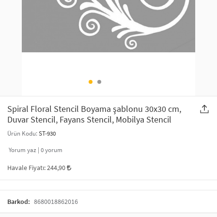
SAÇ AKSESUARLARI
PARTİ SÜSLERİ
GELİN / DÜĞÜN AKSESUARLARI
YILBAŞI ÜRÜNLERİ
TELEFON ASKISI
KULLAN AT TABAK BARDAK SETİ
MAKYAJ ÇANTASI
ŞAL VE FULAR
Spiral Floral Stencil Boyama şablonu 30x30 cm,
Duvar Stencil, Fayans Stencil, Mobilya Stencil
ODA KOKUSU VE MUM
Ürün Kodu:
ST-930
Yorum yaz |
0
yorum
Havale Fiyatı:
244,90
Barkod:
8680018862016