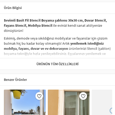
Ürün Bilgisi
Sevimli Basit Fil Stencil Boyama şablonu 30x30 cm, Duvar Stencil,
Fayans Stencil, Mobilya Stencil
ile evinizi kendi sanat atölyenize
dönüştürün!
Eskimiş, demode veya sıkıldığınız mobilyalar ve fayanslar için çözüm
bulmak hiç bu kadar kolay olmamıştı! Artık
yenilemek istediğiniz
mobilya, fayans, duvar ve ev dekorasyon
ürünlerinizi Stencil (şablon)
boyama tekniğiyle hızla yenileyebilirsiniz. Eşyalarınızı yenilemek ve
onlara
modern bir hava katmak
hiç de pahalı ve zahmetli olmak
zorunda değil! Stencil şablonları, dilediğiniz her yüzeye pratik bir
ÜRÜNÜN TÜM ÖZELLIKLERI
şekilde
desen uygulamanızı
sağlar ve mobilyalarınızın, duvarlarınızın,
kumaşlarınızın görünümünü anında değiştirebilir.
Benzer Ürünler
Çocuğunuzun dolabına, mutfak fayanslarına,
duvarlara
ve hatta
kumaşlara bile bant yardımıyla sabitleyip, istediğiniz renklerle
boyama yapabilirsiniz. Evinizi,
kişisel zevkinizle özelleştirebilir
, stencil
boyama seti ile yaratıcı projeler gerçekleştirebilirsiniz.
El işi ve ev
dekorasyonu
sevenler için stencil, kolayca uygulanabilecek eğlenceli
ve etkili bir aktivitedir.