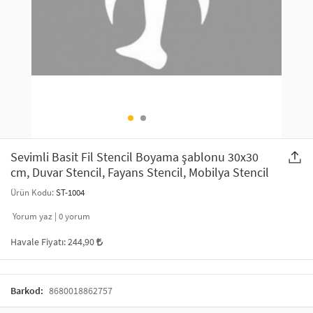
SAÇ AKSESUARLARI
PARTİ SÜSLERİ
GELİN / DÜĞÜN AKSESUARLARI
YILBAŞI ÜRÜNLERİ
TELEFON ASKISI
KULLAN AT TABAK BARDAK SETİ
MAKYAJ ÇANTASI
ŞAL VE FULAR
Sevimli Basit Fil Stencil Boyama şablonu 30x30
cm, Duvar Stencil, Fayans Stencil, Mobilya Stencil
ODA KOKUSU VE MUM
Ürün Kodu:
ST-1004
Yorum yaz |
0
yorum
Havale Fiyatı:
244,90
Barkod:
8680018862757