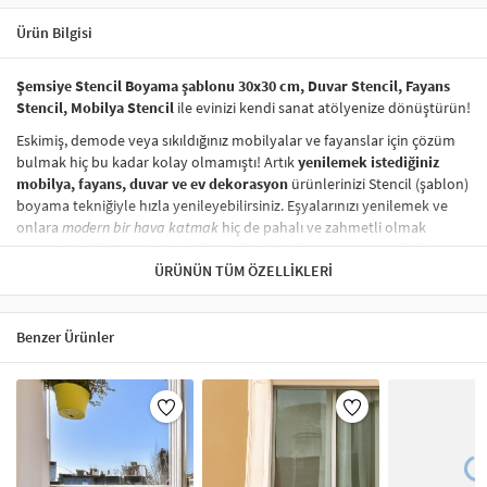
Ürün Bilgisi
Şemsiye Stencil Boyama şablonu 30x30 cm, Duvar Stencil, Fayans
Stencil, Mobilya Stencil
ile evinizi kendi sanat atölyenize dönüştürün!
Eskimiş, demode veya sıkıldığınız mobilyalar ve fayanslar için çözüm
bulmak hiç bu kadar kolay olmamıştı! Artık
yenilemek istediğiniz
mobilya, fayans, duvar ve ev dekorasyon
ürünlerinizi Stencil (şablon)
boyama tekniğiyle hızla yenileyebilirsiniz. Eşyalarınızı yenilemek ve
onlara
modern bir hava katmak
hiç de pahalı ve zahmetli olmak
zorunda değil! Stencil şablonları, dilediğiniz her yüzeye pratik bir
şekilde
desen uygulamanızı
ÜRÜNÜN TÜM ÖZELLIKLERI
sağlar ve mobilyalarınızın, duvarlarınızın,
kumaşlarınızın görünümünü anında değiştirebilir.
Çocuğunuzun dolabına, mutfak fayanslarına,
duvarlara
ve hatta
Benzer Ürünler
kumaşlara bile bant yardımıyla sabitleyip, istediğiniz renklerle
boyama yapabilirsiniz. Evinizi,
kişisel zevkinizle özelleştirebilir
, stencil
boyama seti ile yaratıcı projeler gerçekleştirebilirsiniz.
El işi ve ev
dekorasyonu
sevenler için stencil, kolayca uygulanabilecek eğlenceli
ve etkili bir aktivitedir.
Stencil Boyama
tekniği, her türlü yüzeyde rahatlıkla kullanılabilir.