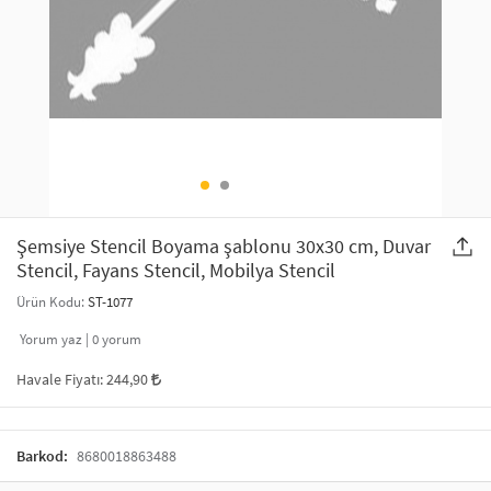
SAÇ AKSESUARLARI
PARTİ SÜSLERİ
GELİN / DÜĞÜN AKSESUARLARI
YILBAŞI ÜRÜNLERİ
TELEFON ASKISI
KULLAN AT TABAK BARDAK SETİ
MAKYAJ ÇANTASI
ŞAL VE FULAR
Şemsiye Stencil Boyama şablonu 30x30 cm, Duvar
Stencil, Fayans Stencil, Mobilya Stencil
ODA KOKUSU VE MUM
Ürün Kodu:
ST-1077
Yorum yaz |
0
yorum
Havale Fiyatı:
244,90
Barkod:
8680018863488