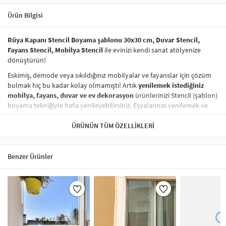
Ürün Bilgisi
Rüya Kapanı Stencil Boyama şablonu 30x30 cm, Duvar Stencil,
Fayans Stencil, Mobilya Stencil
ile evinizi kendi sanat atölyenize
dönüştürün!
Eskimiş, demode veya sıkıldığınız mobilyalar ve fayanslar için çözüm
bulmak hiç bu kadar kolay olmamıştı! Artık
yenilemek istediğiniz
mobilya, fayans, duvar ve ev dekorasyon
ürünlerinizi Stencil (şablon)
boyama tekniğiyle hızla yenileyebilirsiniz. Eşyalarınızı yenilemek ve
onlara
modern bir hava katmak
hiç de pahalı ve zahmetli olmak
zorunda değil! Stencil şablonları, dilediğiniz her yüzeye pratik bir
ÜRÜNÜN TÜM ÖZELLIKLERI
şekilde
desen uygulamanızı
sağlar ve mobilyalarınızın, duvarlarınızın,
kumaşlarınızın görünümünü anında değiştirebilir.
Benzer Ürünler
Çocuğunuzun dolabına, mutfak fayanslarına,
duvarlara
ve hatta
kumaşlara bile bant yardımıyla sabitleyip, istediğiniz renklerle
boyama yapabilirsiniz. Evinizi,
kişisel zevkinizle özelleştirebilir
, stencil
boyama seti ile yaratıcı projeler gerçekleştirebilirsiniz.
El işi ve ev
dekorasyonu
sevenler için stencil, kolayca uygulanabilecek eğlenceli
ve etkili bir aktivitedir.