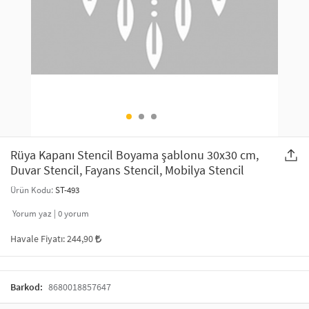
SAÇ AKSESUARLARI
PARTİ SÜSLERİ
GELİN / DÜĞÜN AKSESUARLARI
YILBAŞI ÜRÜNLERİ
TELEFON ASKISI
KULLAN AT TABAK BARDAK SETİ
MAKYAJ ÇANTASI
ŞAL VE FULAR
Rüya Kapanı Stencil Boyama şablonu 30x30 cm,
Duvar Stencil, Fayans Stencil, Mobilya Stencil
ODA KOKUSU VE MUM
Ürün Kodu:
ST-493
Yorum yaz |
0
yorum
Havale Fiyatı:
244,90
Barkod:
8680018857647