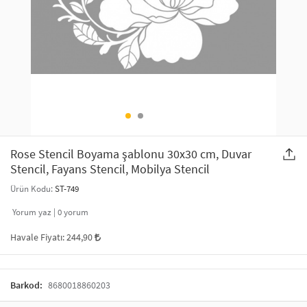
SAÇ AKSESUARLARI
PARTİ SÜSLERİ
GELİN / DÜĞÜN AKSESUARLARI
YILBAŞI ÜRÜNLERİ
TELEFON ASKISI
KULLAN AT TABAK BARDAK SETİ
MAKYAJ ÇANTASI
ŞAL VE FULAR
Rose Stencil Boyama şablonu 30x30 cm, Duvar
Stencil, Fayans Stencil, Mobilya Stencil
ODA KOKUSU VE MUM
Ürün Kodu:
ST-749
Yorum yaz |
0
yorum
Havale Fiyatı:
244,90
Barkod:
8680018860203