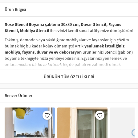
Ürün Bilgisi
Rose Stencil Boyama şablonu 30x30 cm, Duvar Stencil, Fayans
Stencil, Mobilya Stencil
ile evinizi kendi sanat atölyenize dönüştürün!
Eskimiş, demode veya sıkıldığınız mobilyalar ve fayanslar için çözüm
bulmak hiç bu kadar kolay olmamıştı! Artık
yenilemek istediğiniz
mobilya, fayans, duvar ve ev dekorasyon
ürünlerinizi Stencil (şablon)
boyama tekniğiyle hızla yenileyebilirsiniz. Eşyalarınızı yenilemek ve
onlara
modern bir hava katmak
hiç de pahalı ve zahmetli olmak
zorunda değil! Stencil şablonları, dilediğiniz her yüzeye pratik bir
şekilde
desen uygulamanızı
ÜRÜNÜN TÜM ÖZELLIKLERI
sağlar ve mobilyalarınızın, duvarlarınızın,
kumaşlarınızın görünümünü anında değiştirebilir.
Çocuğunuzun dolabına, mutfak fayanslarına,
duvarlara
ve hatta
Benzer Ürünler
kumaşlara bile bant yardımıyla sabitleyip, istediğiniz renklerle
boyama yapabilirsiniz. Evinizi,
kişisel zevkinizle özelleştirebilir
, stencil
boyama seti ile yaratıcı projeler gerçekleştirebilirsiniz.
El işi ve ev
dekorasyonu
sevenler için stencil, kolayca uygulanabilecek eğlenceli
ve etkili bir aktivitedir.
Stencil Boyama
tekniği, her türlü yüzeyde rahatlıkla kullanılabilir.