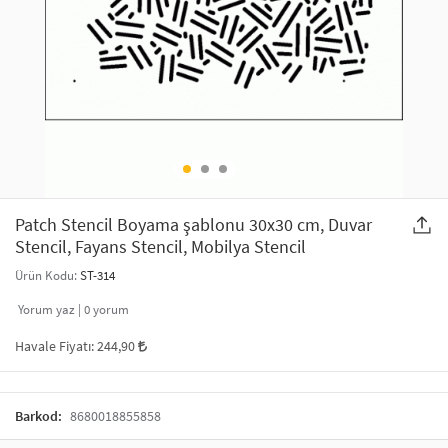
SAÇ AKSESUARLARI
PARTİ SÜSLERİ
GELİN / DÜĞÜN AKSESUARLARI
YILBAŞI ÜRÜNLERİ
TELEFON ASKISI
KULLAN AT TABAK BARDAK SETİ
MAKYAJ ÇANTASI
ŞAL VE FULAR
Patch Stencil Boyama şablonu 30x30 cm, Duvar
Stencil, Fayans Stencil, Mobilya Stencil
ODA KOKUSU VE MUM
Ürün Kodu:
ST-314
Yorum yaz |
0
yorum
Havale Fiyatı:
244,90
Barkod:
8680018855858