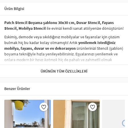
Ürün Bilgisi
Patch Stencil Boyama şablonu 30x30 cm, Duvar Stencil, Fayans
Stencil, Mobilya Stencil
ile evinizi kendi sanat atölyenize dönüştürün!
Eskimiş, demode veya sıkıldığınız mobilyalar ve fayanslar için çözüm
bulmak hiç bu kadar kolay olmamıştı! Artık
yenilemek istediğiniz
mobilya, fayans, duvar ve ev dekorasyon
ürünlerinizi Stencil (şablon)
boyama tekniğiyle hızla yenileyebilirsiniz. Eşyalarınızı yenilemek ve
onlara
modern bir hava katmak
hiç de pahalı ve zahmetli olmak
zorunda değil! Stencil şablonları, dilediğiniz her yüzeye pratik bir
şekilde
desen uygulamanızı
ÜRÜNÜN TÜM ÖZELLIKLERI
sağlar ve mobilyalarınızın, duvarlarınızın,
kumaşlarınızın görünümünü anında değiştirebilir.
Çocuğunuzun dolabına, mutfak fayanslarına,
duvarlara
ve hatta
Benzer Ürünler
kumaşlara bile bant yardımıyla sabitleyip, istediğiniz renklerle
boyama yapabilirsiniz. Evinizi,
kişisel zevkinizle özelleştirebilir
, stencil
boyama seti ile yaratıcı projeler gerçekleştirebilirsiniz.
El işi ve ev
dekorasyonu
sevenler için stencil, kolayca uygulanabilecek eğlenceli
ve etkili bir aktivitedir.
Stencil Boyama
tekniği, her türlü yüzeyde rahatlıkla kullanılabilir.