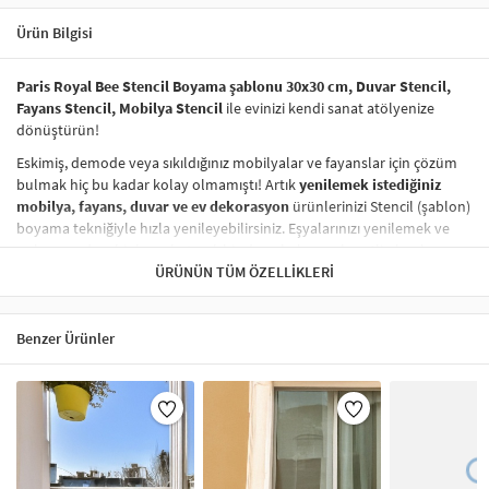
Ürün Bilgisi
Paris Royal Bee Stencil Boyama şablonu 30x30 cm, Duvar Stencil,
Fayans Stencil, Mobilya Stencil
ile evinizi kendi sanat atölyenize
dönüştürün!
Eskimiş, demode veya sıkıldığınız mobilyalar ve fayanslar için çözüm
bulmak hiç bu kadar kolay olmamıştı! Artık
yenilemek istediğiniz
mobilya, fayans, duvar ve ev dekorasyon
ürünlerinizi Stencil (şablon)
boyama tekniğiyle hızla yenileyebilirsiniz. Eşyalarınızı yenilemek ve
onlara
modern bir hava katmak
hiç de pahalı ve zahmetli olmak
zorunda değil! Stencil şablonları, dilediğiniz her yüzeye pratik bir
ÜRÜNÜN TÜM ÖZELLIKLERI
şekilde
desen uygulamanızı
sağlar ve mobilyalarınızın, duvarlarınızın,
kumaşlarınızın görünümünü anında değiştirebilir.
Benzer Ürünler
Çocuğunuzun dolabına, mutfak fayanslarına,
duvarlara
ve hatta
kumaşlara bile bant yardımıyla sabitleyip, istediğiniz renklerle
boyama yapabilirsiniz. Evinizi,
kişisel zevkinizle özelleştirebilir
, stencil
boyama seti ile yaratıcı projeler gerçekleştirebilirsiniz.
El işi ve ev
dekorasyonu
sevenler için stencil, kolayca uygulanabilecek eğlenceli
ve etkili bir aktivitedir.