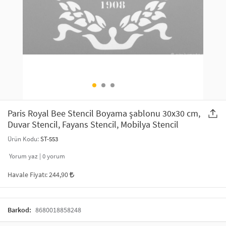
SAÇ AKSESUARLARI
PARTİ SÜSLERİ
GELİN / DÜĞÜN AKSESUARLARI
YILBAŞI ÜRÜNLERİ
TELEFON ASKISI
KULLAN AT TABAK BARDAK SETİ
MAKYAJ ÇANTASI
ŞAL VE FULAR
Paris Royal Bee Stencil Boyama şablonu 30x30 cm,
Duvar Stencil, Fayans Stencil, Mobilya Stencil
ODA KOKUSU VE MUM
Ürün Kodu:
ST-553
Yorum yaz |
0
yorum
Havale Fiyatı:
244,90
Barkod:
8680018858248