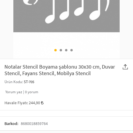
SAÇ AKSESUARLARI
PARTİ SÜSLERİ
GELİN / DÜĞÜN AKSESUARLARI
YILBAŞI ÜRÜNLERİ
TELEFON ASKISI
KULLAN AT TABAK BARDAK SETİ
MAKYAJ ÇANTASI
ŞAL VE FULAR
Notalar Stencil Boyama şablonu 30x30 cm, Duvar
Stencil, Fayans Stencil, Mobilya Stencil
ODA KOKUSU VE MUM
Ürün Kodu:
ST-705
Yorum yaz |
0
yorum
Havale Fiyatı:
244,90
Barkod:
8680018859764