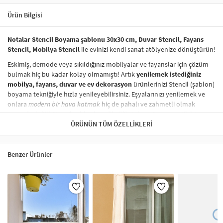
Ürün Bilgisi
Notalar Stencil Boyama şablonu 30x30 cm, Duvar Stencil, Fayans
Stencil, Mobilya Stencil
ile evinizi kendi sanat atölyenize dönüştürün!
Eskimiş, demode veya sıkıldığınız mobilyalar ve fayanslar için çözüm
bulmak hiç bu kadar kolay olmamıştı! Artık
yenilemek istediğiniz
mobilya, fayans, duvar ve ev dekorasyon
ürünlerinizi Stencil (şablon)
boyama tekniğiyle hızla yenileyebilirsiniz. Eşyalarınızı yenilemek ve
onlara
modern bir hava katmak
hiç de pahalı ve zahmetli olmak
zorunda değil! Stencil şablonları, dilediğiniz her yüzeye pratik bir
şekilde
desen uygulamanızı
ÜRÜNÜN TÜM ÖZELLIKLERI
sağlar ve mobilyalarınızın, duvarlarınızın,
kumaşlarınızın görünümünü anında değiştirebilir.
Çocuğunuzun dolabına, mutfak fayanslarına,
duvarlara
ve hatta
Benzer Ürünler
kumaşlara bile bant yardımıyla sabitleyip, istediğiniz renklerle
boyama yapabilirsiniz. Evinizi,
kişisel zevkinizle özelleştirebilir
, stencil
boyama seti ile yaratıcı projeler gerçekleştirebilirsiniz.
El işi ve ev
dekorasyonu
sevenler için stencil, kolayca uygulanabilecek eğlenceli
ve etkili bir aktivitedir.
Stencil Boyama
tekniği, her türlü yüzeyde rahatlıkla kullanılabilir.