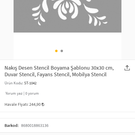
SAÇ AKSESUARLARI
PARTİ SÜSLERİ
GELİN / DÜĞÜN AKSESUARLARI
YILBAŞI ÜRÜNLERİ
TELEFON ASKISI
KULLAN AT TABAK BARDAK SETİ
MAKYAJ ÇANTASI
ŞAL VE FULAR
Nakış Desen Stencil Boyama Şablonu 30x30 cm,
Duvar Stencil, Fayans Stencil, Mobilya Stencil
ODA KOKUSU VE MUM
Ürün Kodu:
ST-1042
Yorum yaz |
0
yorum
Havale Fiyatı:
244,90
Barkod:
8680018863136