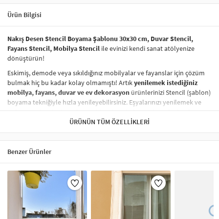
Ürün Bilgisi
Nakış Desen Stencil Boyama Şablonu 30x30 cm, Duvar Stencil,
Fayans Stencil, Mobilya Stencil
ile evinizi kendi sanat atölyenize
dönüştürün!
Eskimiş, demode veya sıkıldığınız mobilyalar ve fayanslar için çözüm
bulmak hiç bu kadar kolay olmamıştı! Artık
yenilemek istediğiniz
mobilya, fayans, duvar ve ev dekorasyon
ürünlerinizi Stencil (şablon)
boyama tekniğiyle hızla yenileyebilirsiniz. Eşyalarınızı yenilemek ve
onlara
modern bir hava katmak
hiç de pahalı ve zahmetli olmak
zorunda değil! Stencil şablonları, dilediğiniz her yüzeye pratik bir
ÜRÜNÜN TÜM ÖZELLIKLERI
şekilde
desen uygulamanızı
sağlar ve mobilyalarınızın, duvarlarınızın,
kumaşlarınızın görünümünü anında değiştirebilir.
Benzer Ürünler
Çocuğunuzun dolabına, mutfak fayanslarına,
duvarlara
ve hatta
kumaşlara bile bant yardımıyla sabitleyip, istediğiniz renklerle
boyama yapabilirsiniz. Evinizi,
kişisel zevkinizle özelleştirebilir
, stencil
boyama seti ile yaratıcı projeler gerçekleştirebilirsiniz.
El işi ve ev
dekorasyonu
sevenler için stencil, kolayca uygulanabilecek eğlenceli
ve etkili bir aktivitedir.