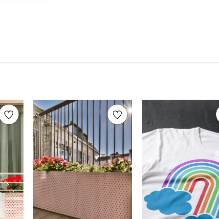
şablonlar sayesinde, aynı stencil şablonları def
markaların sunduğu yüzlerce
stencil desenle
Mobilya yenileme, duvar dekorasyonu, k
imza atabilirsiniz.
Ahşap mobilya boyama
Fayans, karo veya zemin desenleme
Duvar ve cam süslemeleri
Kendin yap (DIY) projeleri