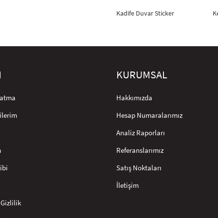
Kadife Duvar Sticker
K
M
KURUMSAL
rlatma
Hakkımızda
ilerim
Hesap Numaralarımız
Analiz Raporları
m
Referanslarımız
ibi
Satış Noktaları
İletişim
Gizlilik