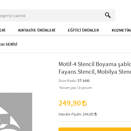
ERİ
KIRTASİYE ÜRÜNLERİ
EĞİTİCİ ÜRÜNLER
KOZMETİK&
cm SERİSİ
Motif-4 Stencil Boyama şablo
Fayans Stencil, Mobilya Stenc
Ürün Kodu:
ST-1430
Yorum yaz |
0
yorum
249,90
Havale Fiyatı:
244,90