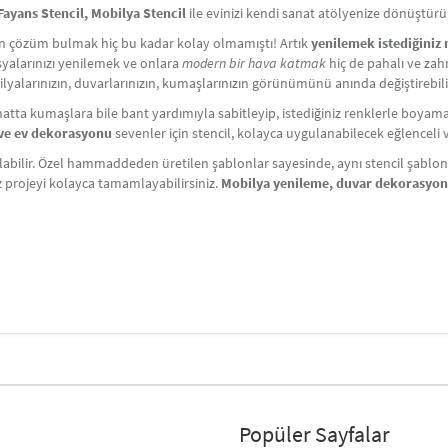
ayans Stencil, Mobilya Stencil
ile evinizi kendi sanat atölyenize dönüştürü
çin çözüm bulmak hiç bu kadar kolay olmamıştı! Artık
yenilemek istediğiniz
Eşyalarınızı yenilemek ve onlara
modern bir hava katmak
hiç de pahalı ve zahm
lyalarınızın, duvarlarınızın, kumaşlarınızın görünümünü anında değiştirebili
atta kumaşlara bile bant yardımıyla sabitleyip, istediğiniz renklerle boyama y
i ve ev dekorasyonu
sevenler için stencil, kolayca uygulanabilecek eğlenceli ve 
labilir. Özel hammaddeden üretilen şablonlar sayesinde, aynı stencil şablonlar
iz projeyi kolayca tamamlayabilirsiniz.
Mobilya yenileme, duvar dekorasyo
Popüler Sayfalar