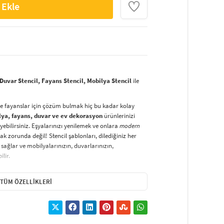
 Ekle
uvar Stencil, Fayans Stencil, Mobilya Stencil
ile
ve fayanslar için çözüm bulmak hiç bu kadar kolay
lya, fayans, duvar ve ev dekorasyon
ürünlerinizi
yebilirsiniz. Eşyalarınızı yenilemek ve onlara
modern
k zorunda değil! Stencil şablonları, dilediğiniz her
sağlar ve mobilyalarınızın, duvarlarınızın,
lir.
duvarlara
ve hatta kumaşlara bile bant yardımıyla
irsiniz. Evinizi,
kişisel zevkinizle özelleştirebilir
, stencil
TÜM ÖZELLIKLERI
lirsiniz.
El işi ve ev dekorasyonu
sevenler için stencil,
ktivitedir.
hatlıkla kullanılabilir. Özel hammaddeden üretilen