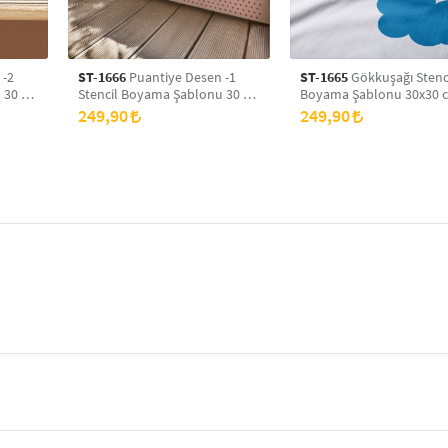
 -2
ST-1666
Puantiye Desen -1
ST-1665
Gökkuşağı Stenc
 30 x
Stencil Boyama Şablonu 30 x
Boyama Şablonu 30x30 
yans
30 cm, Duvar Stencil, Fayans
Duvar Stencil, Fayans Ste
249,90
249,90
Stencil, Mobilya Stencil
Mobilya Stencil