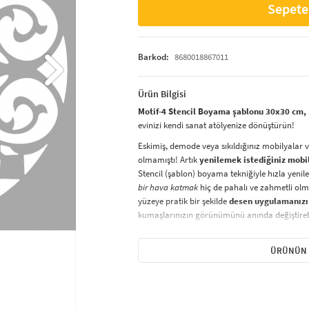
Sepete
Barkod:
8680018867011
Ürün Bilgisi
Motif-4 Stencil Boyama şablonu 30x30 cm, D
evinizi kendi sanat atölyenize dönüştürün!
Eskimiş, demode veya sıkıldığınız mobilyalar 
olmamıştı! Artık
yenilemek istediğiniz mobi
Stencil (şablon) boyama tekniğiyle hızla yenile
bir hava katmak
hiç de pahalı ve zahmetli olma
yüzeye pratik bir şekilde
desen uygulamanızı
kumaşlarınızın görünümünü anında değiştirebi
Çocuğunuzun dolabına, mutfak fayanslarına,
sabitleyip, istediğiniz renklerle boyama yapabil
ÜRÜNÜN 
boyama seti ile yaratıcı projeler gerçekleştirebi
kolayca uygulanabilecek eğlenceli ve etkili bir a
Stencil Boyama
tekniği, her türlü yüzeyde ra