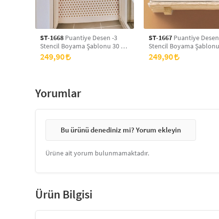
ST-1668
Puantiye Desen -3
ST-1667
Puantiye Desen
Stencil Boyama Şablonu 30 x
Stencil Boyama Şablonu
30 cm, Duvar Stencil, Fayans
30 cm, Duvar Stencil, Fa
249,90
249,90
Stencil, Mobilya Stencil
Stencil, Mobilya Stencil
Yorumlar
Bu ürünü denediniz mi? Yorum ekleyin
Ürüne ait yorum bulunmamaktadır.
Ürün Bilgisi