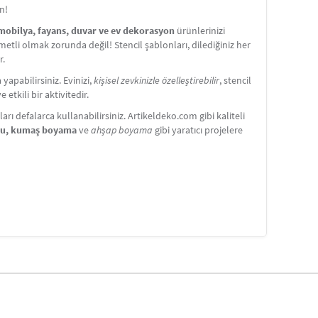
n!
 mobilya, fayans, duvar ve ev dekorasyon
ürünlerinizi
etli olmak zorunda değil! Stencil şablonları, dilediğiniz her
r.
apabilirsiniz. Evinizi,
kişisel zevkinizle özelleştirebilir
, stencil
etkili bir aktivitedir.
ı defalarca kullanabilirsiniz. Artikeldeko.com gibi kaliteli
nu, kumaş boyama
ve
ahşap boyama
gibi yaratıcı projelere