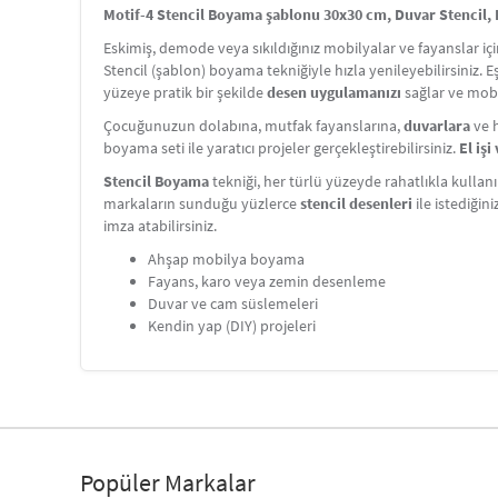
Motif-4 Stencil Boyama şablonu 30x30 cm, Duvar Stencil, F
Eskimiş, demode veya sıkıldığınız mobilyalar ve fayanslar i
Stencil (şablon) boyama tekniğiyle hızla yenileyebilirsiniz. 
yüzeye pratik bir şekilde
desen uygulamanızı
sağlar ve mobi
Çocuğunuzun dolabına, mutfak fayanslarına,
duvarlara
ve h
boyama seti ile yaratıcı projeler gerçekleştirebilirsiniz.
El iş
Stencil Boyama
tekniği, her türlü yüzeyde rahatlıkla kullanı
markaların sunduğu yüzlerce
stencil desenleri
ile istediğin
imza atabilirsiniz.
Ahşap mobilya boyama
Fayans, karo veya zemin desenleme
Duvar ve cam süslemeleri
Kendin yap (DIY) projeleri
Popüler Markalar