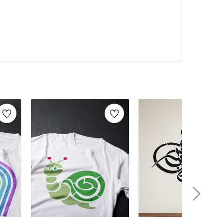
alarca kullanabilirsiniz. Artikeldeko.com gibi kaliteli
ri
ile istediğiniz projeyi kolayca tamamlayabilirsiniz.
umaş boyama
ve
ahşap boyama
gibi yaratıcı projelere