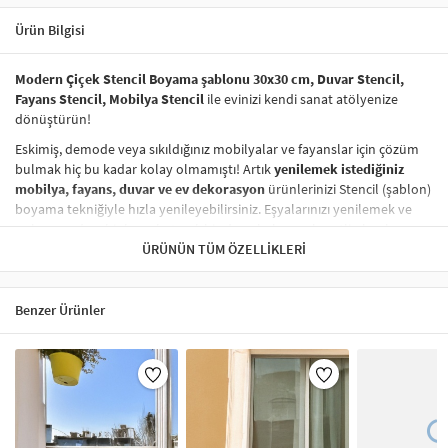
Ürün Bilgisi
Modern Çiçek Stencil Boyama şablonu 30x30 cm, Duvar Stencil,
Fayans Stencil, Mobilya Stencil
ile evinizi kendi sanat atölyenize
dönüştürün!
Eskimiş, demode veya sıkıldığınız mobilyalar ve fayanslar için çözüm
bulmak hiç bu kadar kolay olmamıştı! Artık
yenilemek istediğiniz
mobilya, fayans, duvar ve ev dekorasyon
ürünlerinizi Stencil (şablon)
boyama tekniğiyle hızla yenileyebilirsiniz. Eşyalarınızı yenilemek ve
onlara
modern bir hava katmak
hiç de pahalı ve zahmetli olmak
zorunda değil! Stencil şablonları, dilediğiniz her yüzeye pratik bir
ÜRÜNÜN TÜM ÖZELLIKLERI
şekilde
desen uygulamanızı
sağlar ve mobilyalarınızın, duvarlarınızın,
kumaşlarınızın görünümünü anında değiştirebilir.
Benzer Ürünler
Çocuğunuzun dolabına, mutfak fayanslarına,
duvarlara
ve hatta
kumaşlara bile bant yardımıyla sabitleyip, istediğiniz renklerle
boyama yapabilirsiniz. Evinizi,
kişisel zevkinizle özelleştirebilir
, stencil
boyama seti ile yaratıcı projeler gerçekleştirebilirsiniz.
El işi ve ev
dekorasyonu
sevenler için stencil, kolayca uygulanabilecek eğlenceli
ve etkili bir aktivitedir.