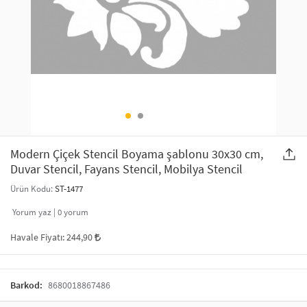
SAÇ AKSESUARLARI
PARTİ SÜSLERİ
GELİN / DÜĞÜN AKSESUARLARI
YILBAŞI ÜRÜNLERİ
TELEFON ASKISI
KULLAN AT TABAK BARDAK SETİ
MAKYAJ ÇANTASI
ŞAL VE FULAR
Modern Çiçek Stencil Boyama şablonu 30x30 cm,
Duvar Stencil, Fayans Stencil, Mobilya Stencil
ODA KOKUSU VE MUM
Ürün Kodu:
ST-1477
Yorum yaz |
0
yorum
Havale Fiyatı:
244,90
Barkod:
8680018867486