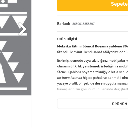
Sepete
Barkod:
8680018858897
Ürün Bilgisi
Meksika Kilimi Stencil Boyama şablonu 30x
Stencil
ile evinizi kendi sanat atölyenize dönü
Eskimiş, demode veya sıkıldığınız mobilyalar 
olmamıştı! Artık
yenilemek istediğiniz mobi
Stencil (şablon) boyama tekniğiyle hızla yenile
bir hava katmak
hiç de pahalı ve zahmetli olma
yüzeye pratik bir şekilde
desen uygulamanızı
kumaşlarınızın görünümünü anında değiştirebi
Çocuğunuzun dolabına, mutfak fayanslarına,
sabitleyip, istediğiniz renklerle boyama yapabil
ÜRÜNÜN 
boyama seti ile yaratıcı projeler gerçekleştirebi
kolayca uygulanabilecek eğlenceli ve etkili bir a
Stencil Boyama
tekniği, her türlü yüzeyde ra