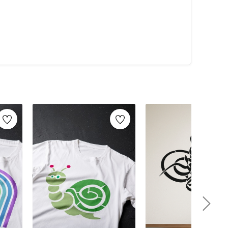
alarca kullanabilirsiniz. Artikeldeko.com gibi kaliteli
ri
ile istediğiniz projeyi kolayca tamamlayabilirsiniz.
umaş boyama
ve
ahşap boyama
gibi yaratıcı projelere