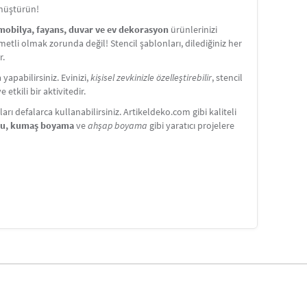
önüştürün!
 mobilya, fayans, duvar ve ev dekorasyon
ürünlerinizi
etli olmak zorunda değil! Stencil şablonları, dilediğiniz her
r.
apabilirsiniz. Evinizi,
kişisel zevkinizle özelleştirebilir
, stencil
etkili bir aktivitedir.
ı defalarca kullanabilirsiniz. Artikeldeko.com gibi kaliteli
nu, kumaş boyama
ve
ahşap boyama
gibi yaratıcı projelere