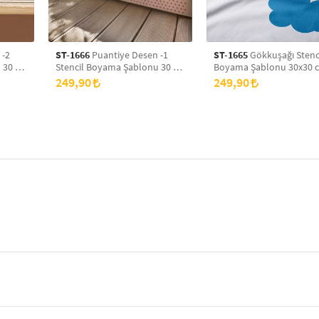
 -2
ST-1666
Puantiye Desen -1
ST-1665
Gökkuşağı Stenc
 30 x
Stencil Boyama Şablonu 30 x
Boyama Şablonu 30x30 
yans
30 cm, Duvar Stencil, Fayans
Duvar Stencil, Fayans Ste
249,90
249,90
Stencil, Mobilya Stencil
Mobilya Stencil