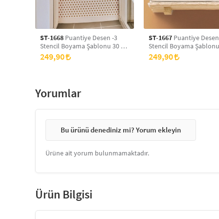
ST-1668
Puantiye Desen -3
ST-1667
Puantiye Desen
Stencil Boyama Şablonu 30 x
Stencil Boyama Şablonu
30 cm, Duvar Stencil, Fayans
30 cm, Duvar Stencil, Fa
249,90
249,90
Stencil, Mobilya Stencil
Stencil, Mobilya Stencil
Yorumlar
Bu ürünü denediniz mi? Yorum ekleyin
Ürüne ait yorum bulunmamaktadır.
Ürün Bilgisi