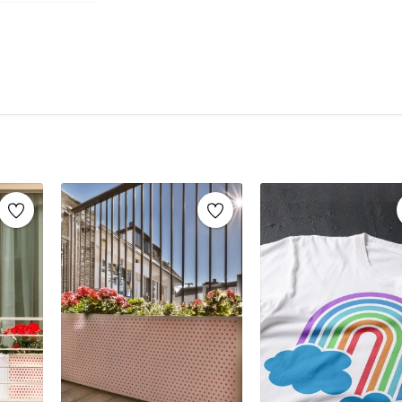
şablonlar sayesinde, aynı stencil şablonları def
markaların sunduğu yüzlerce
stencil desenle
Mobilya yenileme, duvar dekorasyonu, k
imza atabilirsiniz.
Ahşap mobilya boyama
Fayans, karo veya zemin desenleme
Duvar ve cam süslemeleri
Kendin yap (DIY) projeleri