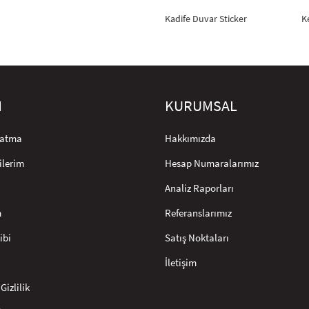
Kadife Duvar Sticker
K
M
KURUMSAL
rlatma
Hakkımızda
ilerim
Hesap Numaralarımız
Analiz Raporları
m
Referanslarımız
ibi
Satış Noktaları
İletişim
Gizlilik