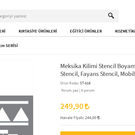
ERİ
KIRTASİYE ÜRÜNLERİ
EĞİTİCİ ÜRÜNLER
KOZMETİK&
cm SERİSİ
Meksika Kilimi Stencil Boya
Stencil, Fayans Stencil, Mobil
Ürün Kodu:
ST-618
Yorum yaz |
0
yorum
249,90
Havale Fiyatı:
244,90