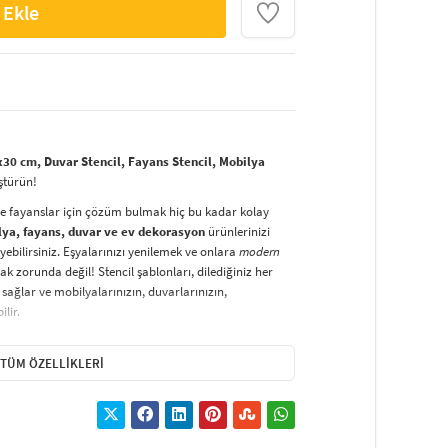
 Ekle
30 cm, Duvar Stencil, Fayans Stencil, Mobilya
ştürün!
ve fayanslar için çözüm bulmak hiç bu kadar kolay
lya, fayans, duvar ve ev dekorasyon
ürünlerinizi
yebilirsiniz. Eşyalarınızı yenilemek ve onlara
modern
k zorunda değil! Stencil şablonları, dilediğiniz her
sağlar ve mobilyalarınızın, duvarlarınızın,
lir.
duvarlara
ve hatta kumaşlara bile bant yardımıyla
irsiniz. Evinizi,
kişisel zevkinizle özelleştirebilir
, stencil
TÜM ÖZELLIKLERI
lirsiniz.
El işi ve ev dekorasyonu
sevenler için stencil,
ktivitedir.
hatlıkla kullanılabilir. Özel hammaddeden üretilen