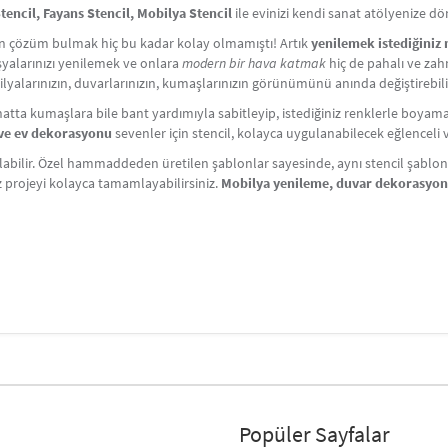
encil, Fayans Stencil, Mobilya Stencil
ile evinizi kendi sanat atölyenize d
çin çözüm bulmak hiç bu kadar kolay olmamıştı! Artık
yenilemek istediğiniz
Eşyalarınızı yenilemek ve onlara
modern bir hava katmak
hiç de pahalı ve zahm
lyalarınızın, duvarlarınızın, kumaşlarınızın görünümünü anında değiştirebili
atta kumaşlara bile bant yardımıyla sabitleyip, istediğiniz renklerle boyama y
i ve ev dekorasyonu
sevenler için stencil, kolayca uygulanabilecek eğlenceli ve 
labilir. Özel hammaddeden üretilen şablonlar sayesinde, aynı stencil şablonlar
iz projeyi kolayca tamamlayabilirsiniz.
Mobilya yenileme, duvar dekorasyo
Popüler Sayfalar