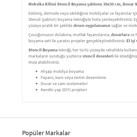
Meksika Kilimi Stencil Boyama şablonu 30x30 cm, Duvar St
Eskimiş, demode veya sıkıldığınız mobilyalar ve fayanslar i
Stencil (şablon) boyama tekniğiyle hızla yenileyebilirsiniz. 
yüzeye pratik bir şekilde
desen uygulamanızı
sağlar ve mobi
Çocuğunuzun dolabına, mutfak fayanslarına,
duvarlara
ve h
boyama seti ile yaratıcı projeler gerçekleştirebilirsiniz.
El iş
Stencil Boyama
tekniği, her türlü yüzeyde rahatlıkla kullanı
markaların sunduğu yüzlerce
stencil desenleri
ile istediğin
imza atabilirsiniz.
Ahşap mobilya boyama
Fayans, karo veya zemin desenleme
Duvar ve cam süslemeleri
Kendin yap (DIY) projeleri
Popüler Markalar