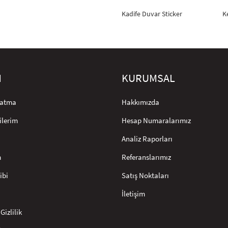
Kadife Duvar Sticker
K
M
KURUMSAL
rlatma
Hakkımızda
ilerim
Hesap Numaralarımız
Analiz Raporları
m
Referanslarımız
ibi
Satış Noktaları
İletişim
Gizlilik