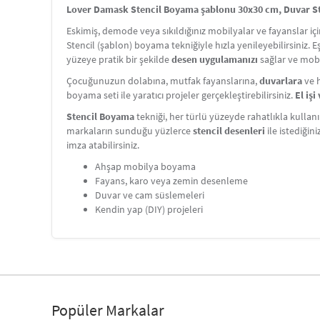
Lover Damask Stencil Boyama şablonu 30x30 cm, Duvar Sten
Eskimiş, demode veya sıkıldığınız mobilyalar ve fayanslar i
Stencil (şablon) boyama tekniğiyle hızla yenileyebilirsiniz. 
yüzeye pratik bir şekilde
desen uygulamanızı
sağlar ve mobi
Çocuğunuzun dolabına, mutfak fayanslarına,
duvarlara
ve h
boyama seti ile yaratıcı projeler gerçekleştirebilirsiniz.
El iş
Stencil Boyama
tekniği, her türlü yüzeyde rahatlıkla kullanı
markaların sunduğu yüzlerce
stencil desenleri
ile istediğin
imza atabilirsiniz.
Ahşap mobilya boyama
Fayans, karo veya zemin desenleme
Duvar ve cam süslemeleri
Kendin yap (DIY) projeleri
Popüler Markalar