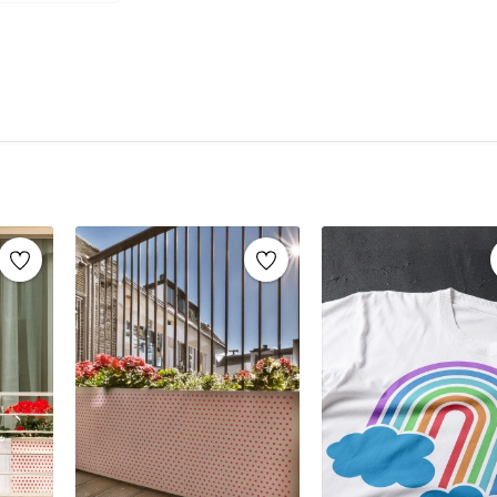
şablonlar sayesinde, aynı stencil şablonları def
markaların sunduğu yüzlerce
stencil desenle
Mobilya yenileme, duvar dekorasyonu, k
imza atabilirsiniz.
Ahşap mobilya boyama
Fayans, karo veya zemin desenleme
Duvar ve cam süslemeleri
Kendin yap (DIY) projeleri