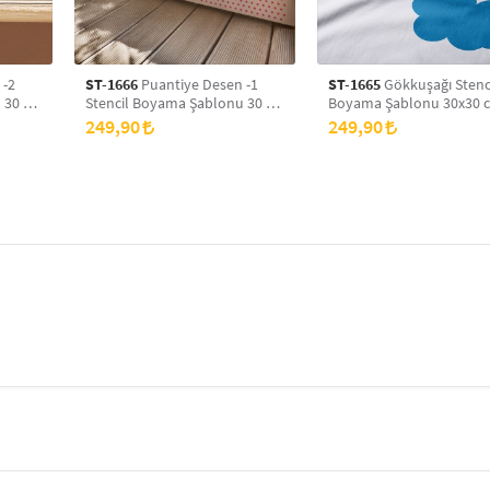
 -2
ST-1666
Puantiye Desen -1
ST-1665
Gökkuşağı Stenc
 30 x
Stencil Boyama Şablonu 30 x
Boyama Şablonu 30x30 
yans
30 cm, Duvar Stencil, Fayans
Duvar Stencil, Fayans Ste
249,90
249,90
Stencil, Mobilya Stencil
Mobilya Stencil