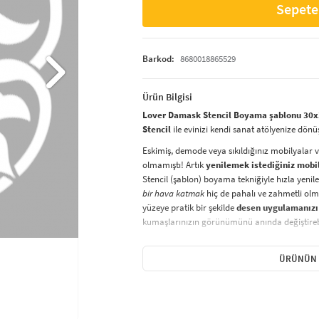
Sepete
Barkod:
8680018865529
Ürün Bilgisi
Lover Damask Stencil Boyama şablonu 30x3
Stencil
ile evinizi kendi sanat atölyenize dönü
Eskimiş, demode veya sıkıldığınız mobilyalar 
olmamıştı! Artık
yenilemek istediğiniz mobi
Stencil (şablon) boyama tekniğiyle hızla yenile
bir hava katmak
hiç de pahalı ve zahmetli olma
yüzeye pratik bir şekilde
desen uygulamanızı
kumaşlarınızın görünümünü anında değiştirebi
Çocuğunuzun dolabına, mutfak fayanslarına,
sabitleyip, istediğiniz renklerle boyama yapabil
ÜRÜNÜN 
boyama seti ile yaratıcı projeler gerçekleştirebi
kolayca uygulanabilecek eğlenceli ve etkili bir a
Stencil Boyama
tekniği, her türlü yüzeyde ra