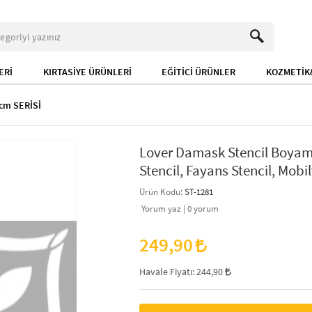
ERİ
KIRTASİYE ÜRÜNLERİ
EĞİTİCİ ÜRÜNLER
KOZMETİK&
cm SERİSİ
Lover Damask Stencil Boyam
Stencil, Fayans Stencil, Mobil
Ürün Kodu:
ST-1281
Yorum yaz |
0
yorum
249,90
Havale Fiyatı:
244,90