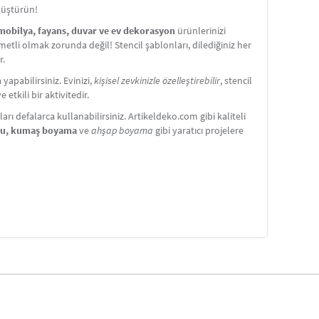
nüştürün!
 mobilya, fayans, duvar ve ev dekorasyon
ürünlerinizi
etli olmak zorunda değil! Stencil şablonları, dilediğiniz her
r.
apabilirsiniz. Evinizi,
kişisel zevkinizle özelleştirebilir
, stencil
etkili bir aktivitedir.
ı defalarca kullanabilirsiniz. Artikeldeko.com gibi kaliteli
nu, kumaş boyama
ve
ahşap boyama
gibi yaratıcı projelere