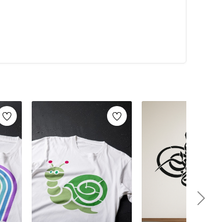
alarca kullanabilirsiniz. Artikeldeko.com gibi kaliteli
ri
ile istediğiniz projeyi kolayca tamamlayabilirsiniz.
umaş boyama
ve
ahşap boyama
gibi yaratıcı projelere