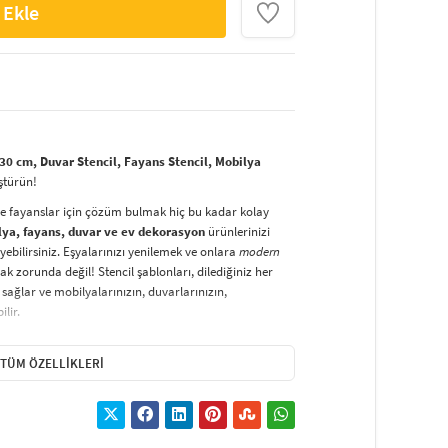
 Ekle
0 cm, Duvar Stencil, Fayans Stencil, Mobilya
ştürün!
ve fayanslar için çözüm bulmak hiç bu kadar kolay
lya, fayans, duvar ve ev dekorasyon
ürünlerinizi
yebilirsiniz. Eşyalarınızı yenilemek ve onlara
modern
k zorunda değil! Stencil şablonları, dilediğiniz her
sağlar ve mobilyalarınızın, duvarlarınızın,
lir.
duvarlara
ve hatta kumaşlara bile bant yardımıyla
irsiniz. Evinizi,
kişisel zevkinizle özelleştirebilir
, stencil
TÜM ÖZELLIKLERI
lirsiniz.
El işi ve ev dekorasyonu
sevenler için stencil,
ktivitedir.
hatlıkla kullanılabilir. Özel hammaddeden üretilen