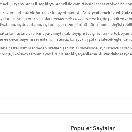
cil, Fayans Stencil, Mobilya Stencil
ile evinizi kendi sanat atölyenize dö
çin çözüm bulmak hiç bu kadar kolay olmamıştı! Artık
yenilemek istediğiniz
Eşyalarınızı yenilemek ve onlara
modern bir hava katmak
hiç de pahalı ve zahm
lyalarınızın, duvarlarınızın, kumaşlarınızın görünümünü anında değiştirebili
atta kumaşlara bile bant yardımıyla sabitleyip, istediğiniz renklerle boyama y
i ve ev dekorasyonu
sevenler için stencil, kolayca uygulanabilecek eğlenceli ve 
labilir. Özel hammaddeden üretilen şablonlar sayesinde, aynı stencil şablonlar
iz projeyi kolayca tamamlayabilirsiniz.
Mobilya yenileme, duvar dekorasyo
Popüler Sayfalar