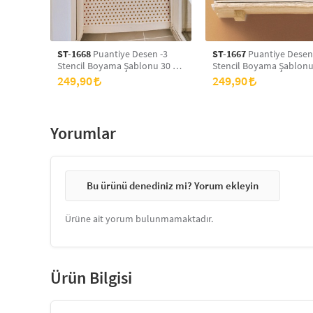
ST-1668
Puantiye Desen -3
ST-1667
Puantiye Desen
Stencil Boyama Şablonu 30 x
Stencil Boyama Şablonu
30 cm, Duvar Stencil, Fayans
30 cm, Duvar Stencil, Fa
249,90
249,90
Stencil, Mobilya Stencil
Stencil, Mobilya Stencil
Yorumlar
Bu ürünü denediniz mi? Yorum ekleyin
Ürüne ait yorum bulunmamaktadır.
Ürün Bilgisi