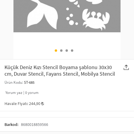
SAÇ AKSESUARLARI
PARTİ SÜSLERİ
GELİN / DÜĞÜN AKSESUARLARI
YILBAŞI ÜRÜNLERİ
TELEFON ASKISI
KULLAN AT TABAK BARDAK SETİ
MAKYAJ ÇANTASI
ŞAL VE FULAR
Küçük Deniz Kızı Stencil Boyama şablonu 30x30
cm, Duvar Stencil, Fayans Stencil, Mobilya Stencil
ODA KOKUSU VE MUM
Ürün Kodu:
ST-685
Yorum yaz |
0
yorum
Havale Fiyatı:
244,90
Barkod:
8680018859566