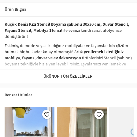
Ürün Bilgisi
Küçük Deniz Kızı Stencil Boyama şablonu 30x30 cm, Duvar Stencil,
Fayans Stencil, Mobilya Stencil
ile evinizi kendi sanat atölyenize
dönüştürün!
Eskimiş, demode veya sıkıldığınız mobilyalar ve fayanslar için çözüm
bulmak hiç bu kadar kolay olmamıştı! Artık
yenilemek istediğiniz
mobilya, fayans, duvar ve ev dekorasyon
ürünlerinizi Stencil (şablon)
boyama tekniğiyle hızla yenileyebilirsiniz. Eşyalarınızı yenilemek ve
onlara
modern bir hava katmak
hiç de pahalı ve zahmetli olmak
zorunda değil! Stencil şablonları, dilediğiniz her yüzeye pratik bir
ÜRÜNÜN TÜM ÖZELLIKLERI
şekilde
desen uygulamanızı
sağlar ve mobilyalarınızın, duvarlarınızın,
kumaşlarınızın görünümünü anında değiştirebilir.
Benzer Ürünler
Çocuğunuzun dolabına, mutfak fayanslarına,
duvarlara
ve hatta
kumaşlara bile bant yardımıyla sabitleyip, istediğiniz renklerle
boyama yapabilirsiniz. Evinizi,
kişisel zevkinizle özelleştirebilir
, stencil
boyama seti ile yaratıcı projeler gerçekleştirebilirsiniz.
El işi ve ev
dekorasyonu
sevenler için stencil, kolayca uygulanabilecek eğlenceli
ve etkili bir aktivitedir.