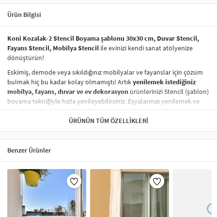
Ürün Bilgisi
Koni Kozalak-2 Stencil Boyama şablonu 30x30 cm, Duvar Stencil,
Fayans Stencil, Mobilya Stencil
ile evinizi kendi sanat atölyenize
dönüştürün!
Eskimiş, demode veya sıkıldığınız mobilyalar ve fayanslar için çözüm
bulmak hiç bu kadar kolay olmamıştı! Artık
yenilemek istediğiniz
mobilya, fayans, duvar ve ev dekorasyon
ürünlerinizi Stencil (şablon)
boyama tekniğiyle hızla yenileyebilirsiniz. Eşyalarınızı yenilemek ve
onlara
modern bir hava katmak
hiç de pahalı ve zahmetli olmak
zorunda değil! Stencil şablonları, dilediğiniz her yüzeye pratik bir
ÜRÜNÜN TÜM ÖZELLIKLERI
şekilde
desen uygulamanızı
sağlar ve mobilyalarınızın, duvarlarınızın,
kumaşlarınızın görünümünü anında değiştirebilir.
Benzer Ürünler
Çocuğunuzun dolabına, mutfak fayanslarına,
duvarlara
ve hatta
kumaşlara bile bant yardımıyla sabitleyip, istediğiniz renklerle
boyama yapabilirsiniz. Evinizi,
kişisel zevkinizle özelleştirebilir
, stencil
boyama seti ile yaratıcı projeler gerçekleştirebilirsiniz.
El işi ve ev
dekorasyonu
sevenler için stencil, kolayca uygulanabilecek eğlenceli
ve etkili bir aktivitedir.