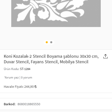
SAÇ AKSESUARLARI
PARTİ SÜSLERİ
GELİN / DÜĞÜN AKSESUARLARI
YILBAŞI ÜRÜNLERİ
TELEFON ASKISI
KULLAN AT TABAK BARDAK SETİ
MAKYAJ ÇANTASI
ŞAL VE FULAR
Koni Kozalak-2 Stencil Boyama şablonu 30x30 cm,
Duvar Stencil, Fayans Stencil, Mobilya Stencil
ODA KOKUSU VE MUM
Ürün Kodu:
ST-1284
Yorum yaz |
0
yorum
Havale Fiyatı:
244,90
Barkod:
8680018865550