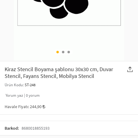
SAÇ AKSESUARLARI
PARTİ SÜSLERİ
GELİN / DÜĞÜN AKSESUARLARI
YILBAŞI ÜRÜNLERİ
TELEFON ASKISI
KULLAN AT TABAK BARDAK SETİ
MAKYAJ ÇANTASI
ŞAL VE FULAR
Kiraz Stencil Boyama şablonu 30x30 cm, Duvar
Stencil, Fayans Stencil, Mobilya Stencil
ODA KOKUSU VE MUM
Ürün Kodu:
ST-248
Yorum yaz |
0
yorum
Havale Fiyatı:
244,90
Barkod:
8680018855193