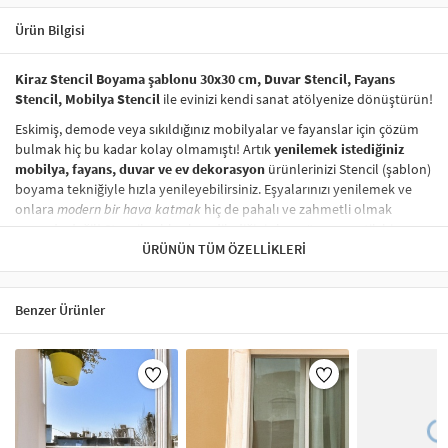
Ürün Bilgisi
Kiraz Stencil Boyama şablonu 30x30 cm, Duvar Stencil, Fayans
Stencil, Mobilya Stencil
ile evinizi kendi sanat atölyenize dönüştürün!
Eskimiş, demode veya sıkıldığınız mobilyalar ve fayanslar için çözüm
bulmak hiç bu kadar kolay olmamıştı! Artık
yenilemek istediğiniz
mobilya, fayans, duvar ve ev dekorasyon
ürünlerinizi Stencil (şablon)
boyama tekniğiyle hızla yenileyebilirsiniz. Eşyalarınızı yenilemek ve
onlara
modern bir hava katmak
hiç de pahalı ve zahmetli olmak
zorunda değil! Stencil şablonları, dilediğiniz her yüzeye pratik bir
şekilde
desen uygulamanızı
ÜRÜNÜN TÜM ÖZELLIKLERI
sağlar ve mobilyalarınızın, duvarlarınızın,
kumaşlarınızın görünümünü anında değiştirebilir.
Çocuğunuzun dolabına, mutfak fayanslarına,
duvarlara
ve hatta
Benzer Ürünler
kumaşlara bile bant yardımıyla sabitleyip, istediğiniz renklerle
boyama yapabilirsiniz. Evinizi,
kişisel zevkinizle özelleştirebilir
, stencil
boyama seti ile yaratıcı projeler gerçekleştirebilirsiniz.
El işi ve ev
dekorasyonu
sevenler için stencil, kolayca uygulanabilecek eğlenceli
ve etkili bir aktivitedir.
Stencil Boyama
tekniği, her türlü yüzeyde rahatlıkla kullanılabilir.