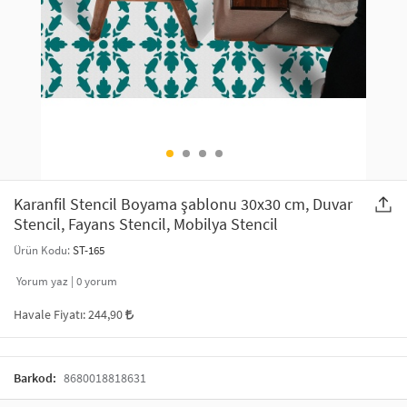
SAÇ AKSESUARLARI
PARTİ SÜSLERİ
GELİN / DÜĞÜN AKSESUARLARI
YILBAŞI ÜRÜNLERİ
TELEFON ASKISI
KULLAN AT TABAK BARDAK SETİ
MAKYAJ ÇANTASI
ŞAL VE FULAR
Karanfil Stencil Boyama şablonu 30x30 cm, Duvar
Stencil, Fayans Stencil, Mobilya Stencil
ODA KOKUSU VE MUM
Ürün Kodu:
ST-165
Yorum yaz |
0
yorum
Havale Fiyatı:
244,90
Barkod:
8680018818631