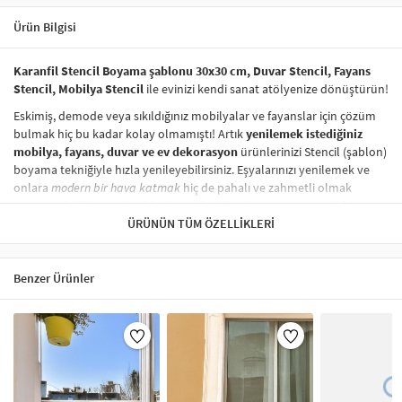
Ürün Bilgisi
Karanfil Stencil Boyama şablonu 30x30 cm, Duvar Stencil, Fayans
Stencil, Mobilya Stencil
ile evinizi kendi sanat atölyenize dönüştürün!
Eskimiş, demode veya sıkıldığınız mobilyalar ve fayanslar için çözüm
bulmak hiç bu kadar kolay olmamıştı! Artık
yenilemek istediğiniz
mobilya, fayans, duvar ve ev dekorasyon
ürünlerinizi Stencil (şablon)
boyama tekniğiyle hızla yenileyebilirsiniz. Eşyalarınızı yenilemek ve
onlara
modern bir hava katmak
hiç de pahalı ve zahmetli olmak
zorunda değil! Stencil şablonları, dilediğiniz her yüzeye pratik bir
şekilde
desen uygulamanızı
ÜRÜNÜN TÜM ÖZELLIKLERI
sağlar ve mobilyalarınızın, duvarlarınızın,
kumaşlarınızın görünümünü anında değiştirebilir.
Çocuğunuzun dolabına, mutfak fayanslarına,
duvarlara
ve hatta
Benzer Ürünler
kumaşlara bile bant yardımıyla sabitleyip, istediğiniz renklerle
boyama yapabilirsiniz. Evinizi,
kişisel zevkinizle özelleştirebilir
, stencil
boyama seti ile yaratıcı projeler gerçekleştirebilirsiniz.
El işi ve ev
dekorasyonu
sevenler için stencil, kolayca uygulanabilecek eğlenceli
ve etkili bir aktivitedir.
Stencil Boyama
tekniği, her türlü yüzeyde rahatlıkla kullanılabilir.