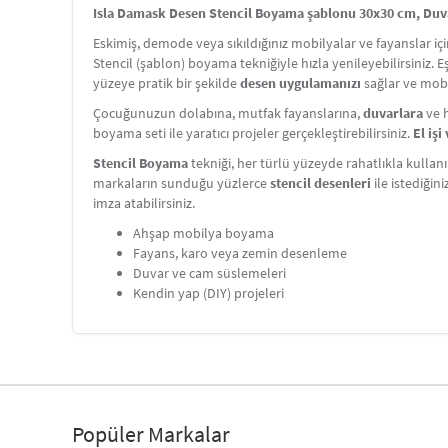
Isla Damask Desen Stencil Boyama şablonu 30x30 cm, Duvar
Eskimiş, demode veya sıkıldığınız mobilyalar ve fayanslar i
Stencil (şablon) boyama tekniğiyle hızla yenileyebilirsiniz. 
yüzeye pratik bir şekilde
desen uygulamanızı
sağlar ve mobi
Çocuğunuzun dolabına, mutfak fayanslarına,
duvarlara
ve h
boyama seti ile yaratıcı projeler gerçekleştirebilirsiniz.
El iş
Stencil Boyama
tekniği, her türlü yüzeyde rahatlıkla kullanı
markaların sunduğu yüzlerce
stencil desenleri
ile istediğin
imza atabilirsiniz.
Ahşap mobilya boyama
Fayans, karo veya zemin desenleme
Duvar ve cam süslemeleri
Kendin yap (DIY) projeleri
Popüler Markalar