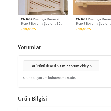
ST-1668
Puantiye Desen -3
ST-1667
Puantiye Desen
Stencil Boyama Şablonu 30 x
Stencil Boyama Şablonu
30 cm, Duvar Stencil, Fayans
30 cm, Duvar Stencil, Fa
249,90
249,90
Stencil, Mobilya Stencil
Stencil, Mobilya Stencil
Yorumlar
Bu ürünü denediniz mi? Yorum ekleyin
Ürüne ait yorum bulunmamaktadır.
Ürün Bilgisi