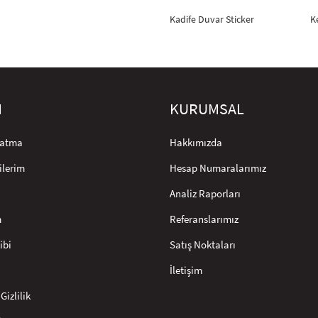
Kadife Duvar Sticker
K
M
KURUMSAL
rlatma
Hakkımızda
ilerim
Hesap Numaralarımız
Analiz Raporları
m
Referanslarımız
ibi
Satış Noktaları
İletişim
Gizlilik