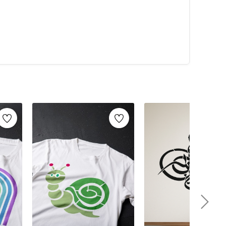
alarca kullanabilirsiniz. Artikeldeko.com gibi kaliteli
ri
ile istediğiniz projeyi kolayca tamamlayabilirsiniz.
umaş boyama
ve
ahşap boyama
gibi yaratıcı projelere