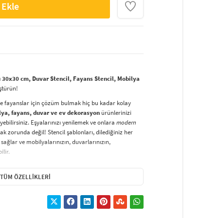
 Ekle
30x30 cm, Duvar Stencil, Fayans Stencil, Mobilya
ştürün!
ve fayanslar için çözüm bulmak hiç bu kadar kolay
lya, fayans, duvar ve ev dekorasyon
ürünlerinizi
yebilirsiniz. Eşyalarınızı yenilemek ve onlara
modern
k zorunda değil! Stencil şablonları, dilediğiniz her
sağlar ve mobilyalarınızın, duvarlarınızın,
lir.
duvarlara
ve hatta kumaşlara bile bant yardımıyla
irsiniz. Evinizi,
kişisel zevkinizle özelleştirebilir
, stencil
TÜM ÖZELLIKLERI
lirsiniz.
El işi ve ev dekorasyonu
sevenler için stencil,
ktivitedir.
hatlıkla kullanılabilir. Özel hammaddeden üretilen