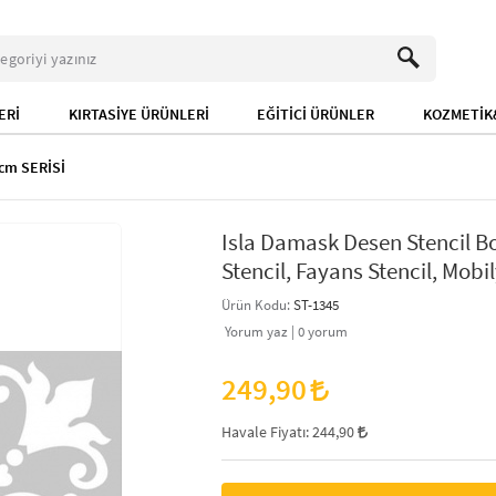
ERİ
KIRTASİYE ÜRÜNLERİ
EĞİTİCİ ÜRÜNLER
KOZMETİK&
cm SERİSİ
Isla Damask Desen Stencil 
Stencil, Fayans Stencil, Mobil
Ürün Kodu:
ST-1345
Yorum yaz |
0
yorum
249,90
Havale Fiyatı:
244,90