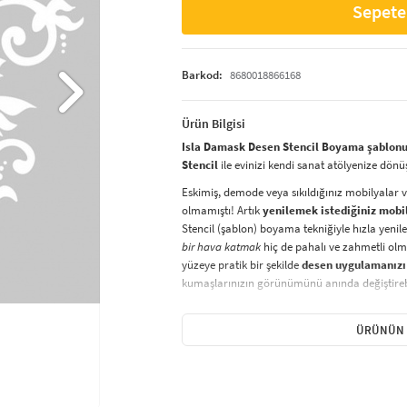
Sepete
Barkod:
8680018866168
Ürün Bilgisi
Isla Damask Desen Stencil Boyama şablonu 
Stencil
ile evinizi kendi sanat atölyenize dönü
Eskimiş, demode veya sıkıldığınız mobilyalar 
olmamıştı! Artık
yenilemek istediğiniz mobi
Stencil (şablon) boyama tekniğiyle hızla yenile
bir hava katmak
hiç de pahalı ve zahmetli olma
yüzeye pratik bir şekilde
desen uygulamanızı
kumaşlarınızın görünümünü anında değiştirebi
Çocuğunuzun dolabına, mutfak fayanslarına,
sabitleyip, istediğiniz renklerle boyama yapabil
ÜRÜNÜN 
boyama seti ile yaratıcı projeler gerçekleştirebi
kolayca uygulanabilecek eğlenceli ve etkili bir a
Stencil Boyama
tekniği, her türlü yüzeyde ra