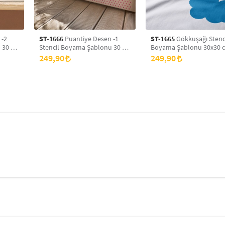
 -2
ST-1666
Puantiye Desen -1
ST-1665
Gökkuşağı Stenc
 30 x
Stencil Boyama Şablonu 30 x
Boyama Şablonu 30x30 
yans
30 cm, Duvar Stencil, Fayans
Duvar Stencil, Fayans Ste
249,90
249,90
Stencil, Mobilya Stencil
Mobilya Stencil