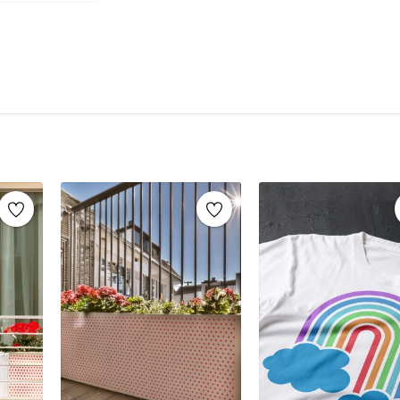
şablonlar sayesinde, aynı stencil şablonları def
markaların sunduğu yüzlerce
stencil desenle
Mobilya yenileme, duvar dekorasyonu, k
imza atabilirsiniz.
Ahşap mobilya boyama
Fayans, karo veya zemin desenleme
Duvar ve cam süslemeleri
Kendin yap (DIY) projeleri