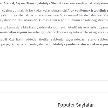
 Stencil, Fayans Stencil, Mobilya Stencil
ile evinizi kendi sanat atölyeni
çin çözüm bulmak hiç bu kadar kolay olmamıştı! Artık
yenilemek istediğiniz
Eşyalarınızı yenilemek ve onlara
modern bir hava katmak
hiç de pahalı ve zahm
lyalarınızın, duvarlarınızın, kumaşlarınızın görünümünü anında değiştirebili
atta kumaşlara bile bant yardımıyla sabitleyip, istediğiniz renklerle boyama y
i ve ev dekorasyonu
sevenler için stencil, kolayca uygulanabilecek eğlenceli ve 
labilir. Özel hammaddeden üretilen şablonlar sayesinde, aynı stencil şablonlar
iz projeyi kolayca tamamlayabilirsiniz.
Mobilya yenileme, duvar dekorasyo
Popüler Sayfalar