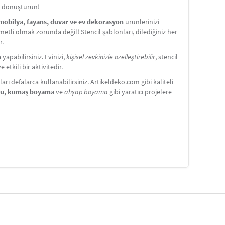
ze dönüştürün!
 mobilya, fayans, duvar ve ev dekorasyon
ürünlerinizi
etli olmak zorunda değil! Stencil şablonları, dilediğiniz her
r.
apabilirsiniz. Evinizi,
kişisel zevkinizle özelleştirebilir
, stencil
etkili bir aktivitedir.
ı defalarca kullanabilirsiniz. Artikeldeko.com gibi kaliteli
nu, kumaş boyama
ve
ahşap boyama
gibi yaratıcı projelere