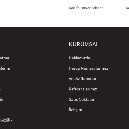
Kadife Duvar Sticker
K
M
KURUMSAL
rlatma
Hakkımızda
ilerim
Hesap Numaralarımız
Analiz Raporları
m
Referanslarımız
ibi
Satış Noktaları
İletişim
Gizlilik