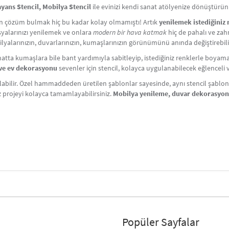
yans Stencil, Mobilya Stencil
ile evinizi kendi sanat atölyenize dönüştürün
çin çözüm bulmak hiç bu kadar kolay olmamıştı! Artık
yenilemek istediğiniz
Eşyalarınızı yenilemek ve onlara
modern bir hava katmak
hiç de pahalı ve zahm
lyalarınızın, duvarlarınızın, kumaşlarınızın görünümünü anında değiştirebili
atta kumaşlara bile bant yardımıyla sabitleyip, istediğiniz renklerle boyama y
i ve ev dekorasyonu
sevenler için stencil, kolayca uygulanabilecek eğlenceli ve 
labilir. Özel hammaddeden üretilen şablonlar sayesinde, aynı stencil şablonlar
iz projeyi kolayca tamamlayabilirsiniz.
Mobilya yenileme, duvar dekorasyo
Popüler Sayfalar