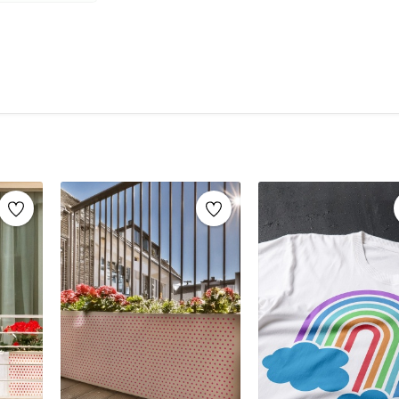
şablonlar sayesinde, aynı stencil şablonları def
markaların sunduğu yüzlerce
stencil desenle
Mobilya yenileme, duvar dekorasyonu, k
imza atabilirsiniz.
Ahşap mobilya boyama
Fayans, karo veya zemin desenleme
Duvar ve cam süslemeleri
Kendin yap (DIY) projeleri