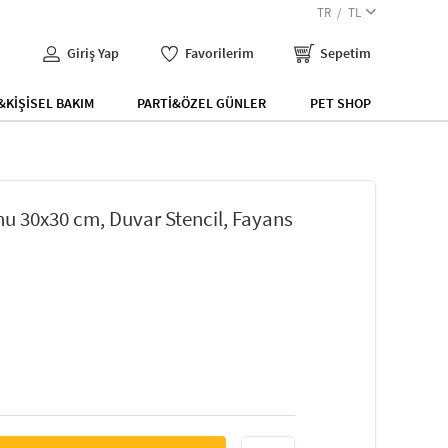
TR
TL
Giriş Yap
Favorilerim
Sepetim
KİŞİSEL BAKIM
PARTİ&ÖZEL GÜNLER
PET SHOP
u 30x30 cm, Duvar Stencil, Fayans