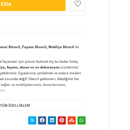
 Ekle
var Stencil, Fayans Stencil, Mobilya Stencil
ile
ve fayanslar için çözüm bulmak hiç bu kadar kolay
lya, fayans, duvar ve ev dekorasyon
ürünlerinizi
yebilirsiniz. Eşyalarınızı yenilemek ve onlara
modern
k zorunda değil! Stencil şablonları, dilediğiniz her
sağlar ve mobilyalarınızın, duvarlarınızın,
lir.
duvarlara
ve hatta kumaşlara bile bant yardımıyla
irsiniz. Evinizi,
kişisel zevkinizle özelleştirebilir
, stencil
TÜM ÖZELLIKLERI
lirsiniz.
El işi ve ev dekorasyonu
sevenler için stencil,
ktivitedir.
hatlıkla kullanılabilir. Özel hammaddeden üretilen