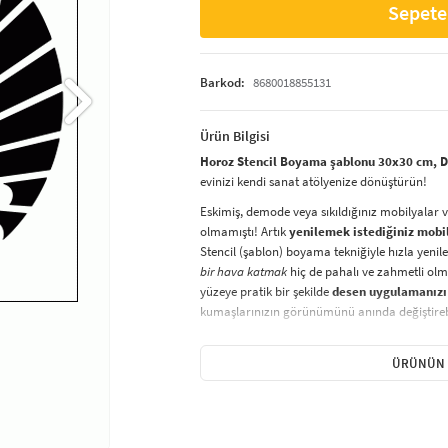
Sepete
Barkod:
8680018855131
Ürün Bilgisi
Horoz Stencil Boyama şablonu 30x30 cm, Du
evinizi kendi sanat atölyenize dönüştürün!
Eskimiş, demode veya sıkıldığınız mobilyalar 
olmamıştı! Artık
yenilemek istediğiniz mobi
Stencil (şablon) boyama tekniğiyle hızla yenile
bir hava katmak
hiç de pahalı ve zahmetli olma
yüzeye pratik bir şekilde
desen uygulamanızı
kumaşlarınızın görünümünü anında değiştirebi
Çocuğunuzun dolabına, mutfak fayanslarına,
sabitleyip, istediğiniz renklerle boyama yapabil
ÜRÜNÜN 
boyama seti ile yaratıcı projeler gerçekleştirebi
kolayca uygulanabilecek eğlenceli ve etkili bir a
Stencil Boyama
tekniği, her türlü yüzeyde ra