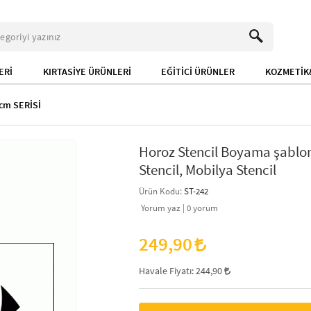
ERİ
KIRTASİYE ÜRÜNLERİ
EĞİTİCİ ÜRÜNLER
KOZMETİK&
cm SERİSİ
Horoz Stencil Boyama şablon
Stencil, Mobilya Stencil
Ürün Kodu:
ST-242
Yorum yaz |
0
yorum
249,90
Havale Fiyatı:
244,90