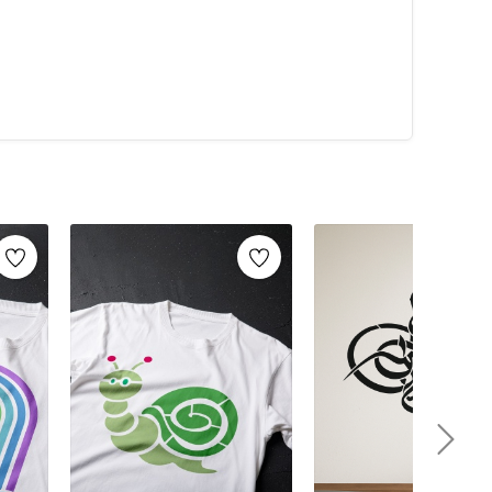
alarca kullanabilirsiniz. Artikeldeko.com gibi kaliteli
ri
ile istediğiniz projeyi kolayca tamamlayabilirsiniz.
umaş boyama
ve
ahşap boyama
gibi yaratıcı projelere