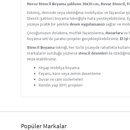
Horoz Stencil Boyama şablonu 30x30 cm, Duvar Stencil, Fa
Eskimiş, demode veya sıkıldığınız mobilyalar ve fayanslar i
Stencil (şablon) boyama tekniğiyle hızla yenileyebilirsiniz. 
yüzeye pratik bir şekilde
desen uygulamanızı
sağlar ve mobi
Çocuğunuzun dolabına, mutfak fayanslarına,
duvarlara
ve h
boyama seti ile yaratıcı projeler gerçekleştirebilirsiniz.
El iş
Stencil Boyama
tekniği, her türlü yüzeyde rahatlıkla kullanı
markaların sunduğu yüzlerce
stencil desenleri
ile istediğin
imza atabilirsiniz.
Ahşap mobilya boyama
Fayans, karo veya zemin desenleme
Duvar ve cam süslemeleri
Kendin yap (DIY) projeleri
Popüler Markalar