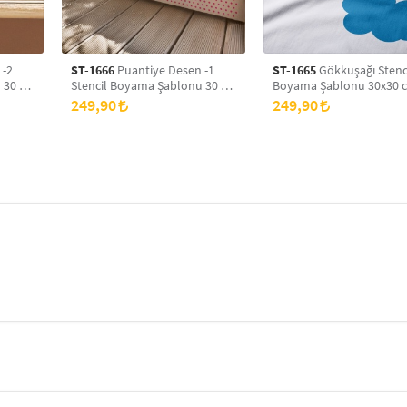
 -2
ST-1666
Puantiye Desen -1
ST-1665
Gökkuşağı Stenc
 30 x
Stencil Boyama Şablonu 30 x
Boyama Şablonu 30x30 
yans
30 cm, Duvar Stencil, Fayans
Duvar Stencil, Fayans Ste
249,90
249,90
Stencil, Mobilya Stencil
Mobilya Stencil