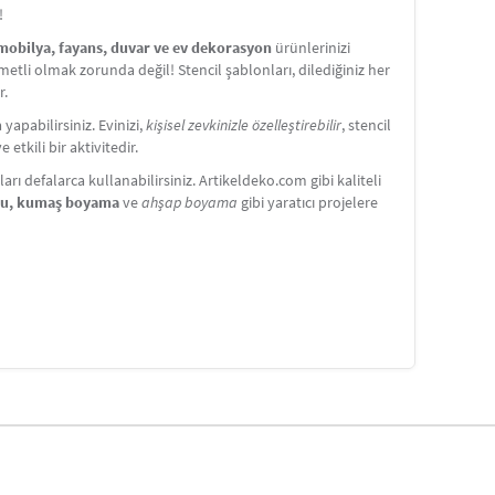
!
 mobilya, fayans, duvar ve ev dekorasyon
ürünlerinizi
etli olmak zorunda değil! Stencil şablonları, dilediğiniz her
r.
apabilirsiniz. Evinizi,
kişisel zevkinizle özelleştirebilir
, stencil
etkili bir aktivitedir.
ı defalarca kullanabilirsiniz. Artikeldeko.com gibi kaliteli
nu, kumaş boyama
ve
ahşap boyama
gibi yaratıcı projelere