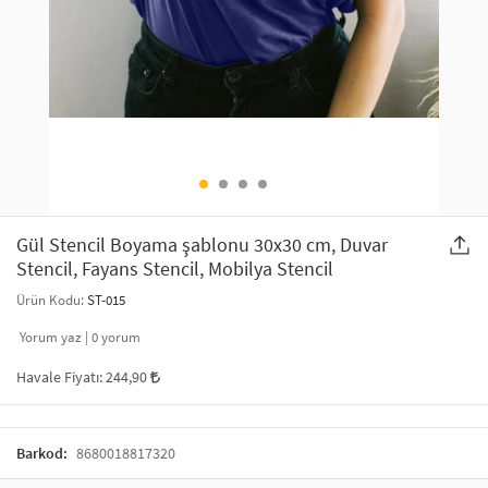
SAÇ AKSESUARLARI
PARTİ SÜSLERİ
GELİN / DÜĞÜN AKSESUARLARI
YILBAŞI ÜRÜNLERİ
TELEFON ASKISI
KULLAN AT TABAK BARDAK SETİ
MAKYAJ ÇANTASI
ŞAL VE FULAR
Gül Stencil Boyama şablonu 30x30 cm, Duvar
Stencil, Fayans Stencil, Mobilya Stencil
ODA KOKUSU VE MUM
Ürün Kodu:
ST-015
Yorum yaz |
0
yorum
Havale Fiyatı:
244,90
Barkod:
8680018817320