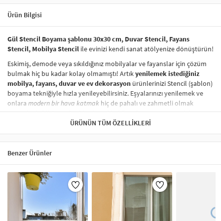
Ürün Bilgisi
Gül Stencil Boyama şablonu 30x30 cm, Duvar Stencil, Fayans
Stencil, Mobilya Stencil
ile evinizi kendi sanat atölyenize dönüştürün!
Eskimiş, demode veya sıkıldığınız mobilyalar ve fayanslar için çözüm
bulmak hiç bu kadar kolay olmamıştı! Artık
yenilemek istediğiniz
mobilya, fayans, duvar ve ev dekorasyon
ürünlerinizi Stencil (şablon)
boyama tekniğiyle hızla yenileyebilirsiniz. Eşyalarınızı yenilemek ve
onlara
modern bir hava katmak
hiç de pahalı ve zahmetli olmak
zorunda değil! Stencil şablonları, dilediğiniz her yüzeye pratik bir
şekilde
desen uygulamanızı
ÜRÜNÜN TÜM ÖZELLIKLERI
sağlar ve mobilyalarınızın, duvarlarınızın,
kumaşlarınızın görünümünü anında değiştirebilir.
Çocuğunuzun dolabına, mutfak fayanslarına,
duvarlara
ve hatta
Benzer Ürünler
kumaşlara bile bant yardımıyla sabitleyip, istediğiniz renklerle
boyama yapabilirsiniz. Evinizi,
kişisel zevkinizle özelleştirebilir
, stencil
boyama seti ile yaratıcı projeler gerçekleştirebilirsiniz.
El işi ve ev
dekorasyonu
sevenler için stencil, kolayca uygulanabilecek eğlenceli
ve etkili bir aktivitedir.
Stencil Boyama
tekniği, her türlü yüzeyde rahatlıkla kullanılabilir.