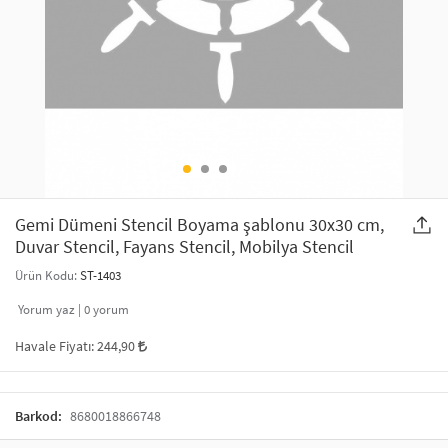
SAÇ AKSESUARLARI
PARTİ SÜSLERİ
GELİN / DÜĞÜN AKSESUARLARI
YILBAŞI ÜRÜNLERİ
TELEFON ASKISI
KULLAN AT TABAK BARDAK SETİ
MAKYAJ ÇANTASI
ŞAL VE FULAR
Gemi Dümeni Stencil Boyama şablonu 30x30 cm,
Duvar Stencil, Fayans Stencil, Mobilya Stencil
ODA KOKUSU VE MUM
Ürün Kodu:
ST-1403
Yorum yaz |
0
yorum
Havale Fiyatı:
244,90
Barkod:
8680018866748