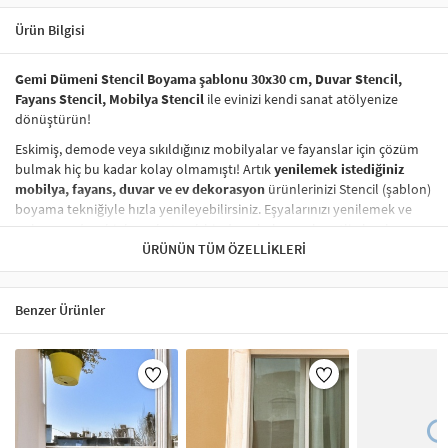
Ürün Bilgisi
Gemi Dümeni Stencil Boyama şablonu 30x30 cm, Duvar Stencil,
Fayans Stencil, Mobilya Stencil
ile evinizi kendi sanat atölyenize
dönüştürün!
Eskimiş, demode veya sıkıldığınız mobilyalar ve fayanslar için çözüm
bulmak hiç bu kadar kolay olmamıştı! Artık
yenilemek istediğiniz
mobilya, fayans, duvar ve ev dekorasyon
ürünlerinizi Stencil (şablon)
boyama tekniğiyle hızla yenileyebilirsiniz. Eşyalarınızı yenilemek ve
onlara
modern bir hava katmak
hiç de pahalı ve zahmetli olmak
zorunda değil! Stencil şablonları, dilediğiniz her yüzeye pratik bir
ÜRÜNÜN TÜM ÖZELLIKLERI
şekilde
desen uygulamanızı
sağlar ve mobilyalarınızın, duvarlarınızın,
kumaşlarınızın görünümünü anında değiştirebilir.
Benzer Ürünler
Çocuğunuzun dolabına, mutfak fayanslarına,
duvarlara
ve hatta
kumaşlara bile bant yardımıyla sabitleyip, istediğiniz renklerle
boyama yapabilirsiniz. Evinizi,
kişisel zevkinizle özelleştirebilir
, stencil
boyama seti ile yaratıcı projeler gerçekleştirebilirsiniz.
El işi ve ev
dekorasyonu
sevenler için stencil, kolayca uygulanabilecek eğlenceli
ve etkili bir aktivitedir.