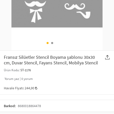
SAÇ AKSESUARLARI
PARTİ SÜSLERİ
GELİN / DÜĞÜN AKSESUARLARI
YILBAŞI ÜRÜNLERİ
TELEFON ASKISI
KULLAN AT TABAK BARDAK SETİ
MAKYAJ ÇANTASI
ŞAL VE FULAR
Fransız Silüetler Stencil Boyama şablonu 30x30
cm, Duvar Stencil, Fayans Stencil, Mobilya Stencil
ODA KOKUSU VE MUM
Ürün Kodu:
ST-1176
Yorum yaz |
0
yorum
Havale Fiyatı:
244,90
Barkod:
8680018864478