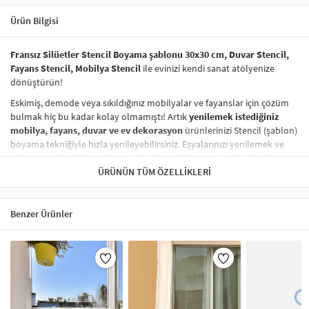
Ürün Bilgisi
Fransız Silüetler Stencil Boyama şablonu 30x30 cm, Duvar Stencil,
Fayans Stencil, Mobilya Stencil
ile evinizi kendi sanat atölyenize
dönüştürün!
Eskimiş, demode veya sıkıldığınız mobilyalar ve fayanslar için çözüm
bulmak hiç bu kadar kolay olmamıştı! Artık
yenilemek istediğiniz
mobilya, fayans, duvar ve ev dekorasyon
ürünlerinizi Stencil (şablon)
boyama tekniğiyle hızla yenileyebilirsiniz. Eşyalarınızı yenilemek ve
onlara
modern bir hava katmak
hiç de pahalı ve zahmetli olmak
zorunda değil! Stencil şablonları, dilediğiniz her yüzeye pratik bir
ÜRÜNÜN TÜM ÖZELLIKLERI
şekilde
desen uygulamanızı
sağlar ve mobilyalarınızın, duvarlarınızın,
kumaşlarınızın görünümünü anında değiştirebilir.
Benzer Ürünler
Çocuğunuzun dolabına, mutfak fayanslarına,
duvarlara
ve hatta
kumaşlara bile bant yardımıyla sabitleyip, istediğiniz renklerle
boyama yapabilirsiniz. Evinizi,
kişisel zevkinizle özelleştirebilir
, stencil
boyama seti ile yaratıcı projeler gerçekleştirebilirsiniz.
El işi ve ev
dekorasyonu
sevenler için stencil, kolayca uygulanabilecek eğlenceli
ve etkili bir aktivitedir.