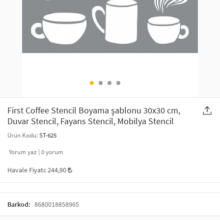
SAÇ AKSESUARLARI
PARTİ SÜSLERİ
GELİN / DÜĞÜN AKSESUARLARI
YILBAŞI ÜRÜNLERİ
TELEFON ASKISI
KULLAN AT TABAK BARDAK SETİ
MAKYAJ ÇANTASI
ŞAL VE FULAR
First Coffee Stencil Boyama şablonu 30x30 cm,
Duvar Stencil, Fayans Stencil, Mobilya Stencil
ODA KOKUSU VE MUM
Ürün Kodu:
ST-625
Yorum yaz |
0
yorum
Havale Fiyatı:
244,90
Barkod:
8680018858965