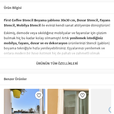
Ürün Bilgisi
First Coffee Stencil Boyama şablonu 30x30 cm, Duvar Stencil, Fayans
Stencil, Mobilya Stencil
ile evinizi kendi sanat atölyenize dönüştürün!
Eskimiş, demode veya sıkıldığınız mobilyalar ve fayanslar için çözüm
bulmak hiç bu kadar kolay olmamıştı! Artık
yenilemek istediğiniz
mobilya, fayans, duvar ve ev dekorasyon
ürünlerinizi Stencil (şablon)
boyama tekniğiyle hızla yenileyebilirsiniz. Eşyalarınızı yenilemek ve
onlara
modern bir hava katmak
hiç de pahalı ve zahmetli olmak
zorunda değil! Stencil şablonları, dilediğiniz her yüzeye pratik bir
şekilde
desen uygulamanızı
ÜRÜNÜN TÜM ÖZELLIKLERI
sağlar ve mobilyalarınızın, duvarlarınızın,
kumaşlarınızın görünümünü anında değiştirebilir.
Çocuğunuzun dolabına, mutfak fayanslarına,
duvarlara
ve hatta
Benzer Ürünler
kumaşlara bile bant yardımıyla sabitleyip, istediğiniz renklerle
boyama yapabilirsiniz. Evinizi,
kişisel zevkinizle özelleştirebilir
, stencil
boyama seti ile yaratıcı projeler gerçekleştirebilirsiniz.
El işi ve ev
dekorasyonu
sevenler için stencil, kolayca uygulanabilecek eğlenceli
ve etkili bir aktivitedir.
Stencil Boyama
tekniği, her türlü yüzeyde rahatlıkla kullanılabilir.