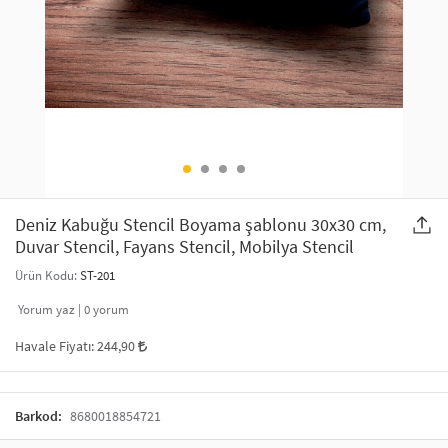
SAÇ AKSESUARLARI
PARTİ SÜSLERİ
GELİN / DÜĞÜN AKSESUARLARI
YILBAŞI ÜRÜNLERİ
TELEFON ASKISI
KULLAN AT TABAK BARDAK SETİ
MAKYAJ ÇANTASI
ŞAL VE FULAR
Deniz Kabuğu Stencil Boyama şablonu 30x30 cm,
Duvar Stencil, Fayans Stencil, Mobilya Stencil
ODA KOKUSU VE MUM
Ürün Kodu:
ST-201
Yorum yaz |
0
yorum
Havale Fiyatı:
244,90
Barkod:
8680018854721