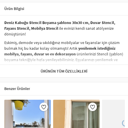
Ürün Bilgisi
Deniz Kabuğu Stencil Boyama şablonu 30x30 cm, Duvar Stencil,
Fayans Stencil, Mobilya Stencil
ile evinizi kendi sanat atölyenize
dönüştürün!
Eskimiş, demode veya sıkıldığınız mobilyalar ve fayanslar için çözüm
bulmak hiç bu kadar kolay olmamıştı! Artık
yenilemek istediğiniz
mobilya, fayans, duvar ve ev dekorasyon
ürünlerinizi Stencil (şablon)
boyama tekniğiyle hızla yenileyebilirsiniz. Eşyalarınızı yenilemek ve
onlara
modern bir hava katmak
hiç de pahalı ve zahmetli olmak
zorunda değil! Stencil şablonları, dilediğiniz her yüzeye pratik bir
ÜRÜNÜN TÜM ÖZELLIKLERI
şekilde
desen uygulamanızı
sağlar ve mobilyalarınızın, duvarlarınızın,
kumaşlarınızın görünümünü anında değiştirebilir.
Benzer Ürünler
Çocuğunuzun dolabına, mutfak fayanslarına,
duvarlara
ve hatta
kumaşlara bile bant yardımıyla sabitleyip, istediğiniz renklerle
boyama yapabilirsiniz. Evinizi,
kişisel zevkinizle özelleştirebilir
, stencil
boyama seti ile yaratıcı projeler gerçekleştirebilirsiniz.
El işi ve ev
dekorasyonu
sevenler için stencil, kolayca uygulanabilecek eğlenceli
ve etkili bir aktivitedir.