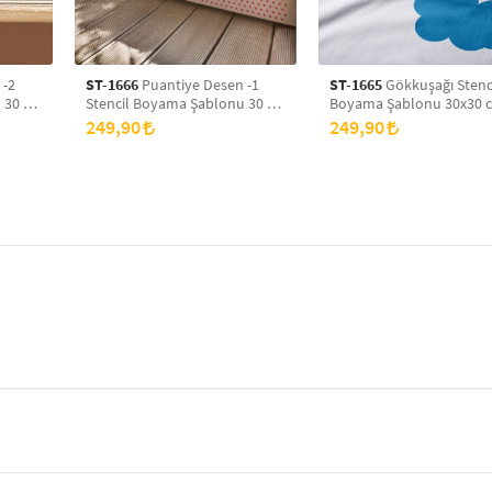
 -2
ST-1666
Puantiye Desen -1
ST-1665
Gökkuşağı Stenc
 30 x
Stencil Boyama Şablonu 30 x
Boyama Şablonu 30x30 
yans
30 cm, Duvar Stencil, Fayans
Duvar Stencil, Fayans Ste
249,90
249,90
Stencil, Mobilya Stencil
Mobilya Stencil