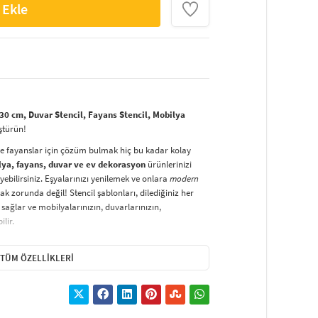
 Ekle
0 cm, Duvar Stencil, Fayans Stencil, Mobilya
ştürün!
ve fayanslar için çözüm bulmak hiç bu kadar kolay
lya, fayans, duvar ve ev dekorasyon
ürünlerinizi
yebilirsiniz. Eşyalarınızı yenilemek ve onlara
modern
k zorunda değil! Stencil şablonları, dilediğiniz her
sağlar ve mobilyalarınızın, duvarlarınızın,
lir.
duvarlara
ve hatta kumaşlara bile bant yardımıyla
irsiniz. Evinizi,
kişisel zevkinizle özelleştirebilir
, stencil
TÜM ÖZELLIKLERI
lirsiniz.
El işi ve ev dekorasyonu
sevenler için stencil,
ktivitedir.
hatlıkla kullanılabilir. Özel hammaddeden üretilen