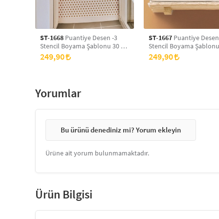
ST-1668
Puantiye Desen -3
ST-1667
Puantiye Desen
Stencil Boyama Şablonu 30 x
Stencil Boyama Şablonu
30 cm, Duvar Stencil, Fayans
30 cm, Duvar Stencil, Fa
249,90
249,90
Stencil, Mobilya Stencil
Stencil, Mobilya Stencil
Yorumlar
Bu ürünü denediniz mi? Yorum ekleyin
Ürüne ait yorum bulunmamaktadır.
Ürün Bilgisi