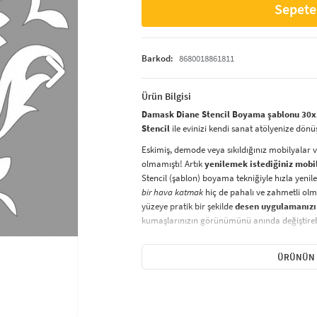
Sepete
Barkod:
8680018861811
Ürün Bilgisi
Damask Diane Stencil Boyama şablonu 30x3
Stencil
ile evinizi kendi sanat atölyenize dönü
Eskimiş, demode veya sıkıldığınız mobilyalar 
olmamıştı! Artık
yenilemek istediğiniz mobi
Stencil (şablon) boyama tekniğiyle hızla yenile
bir hava katmak
hiç de pahalı ve zahmetli olma
yüzeye pratik bir şekilde
desen uygulamanızı
kumaşlarınızın görünümünü anında değiştirebi
Çocuğunuzun dolabına, mutfak fayanslarına,
sabitleyip, istediğiniz renklerle boyama yapabil
ÜRÜNÜN 
boyama seti ile yaratıcı projeler gerçekleştirebi
kolayca uygulanabilecek eğlenceli ve etkili bir a
Stencil Boyama
tekniği, her türlü yüzeyde ra