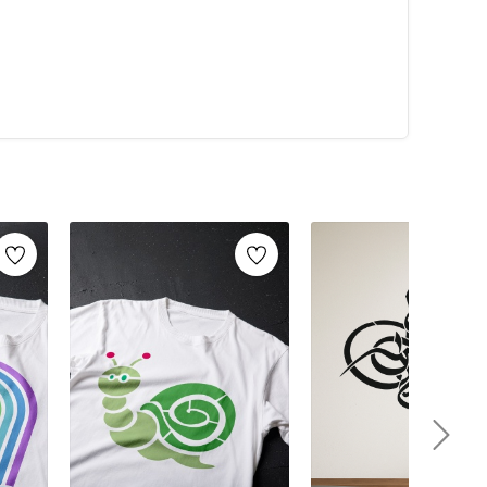
alarca kullanabilirsiniz. Artikeldeko.com gibi kaliteli
ri
ile istediğiniz projeyi kolayca tamamlayabilirsiniz.
umaş boyama
ve
ahşap boyama
gibi yaratıcı projelere