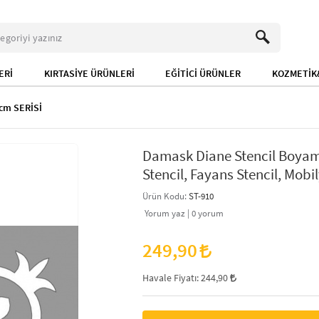
ERİ
KIRTASİYE ÜRÜNLERİ
EĞİTİCİ ÜRÜNLER
KOZMETİK&
cm SERİSİ
Damask Diane Stencil Boyam
Stencil, Fayans Stencil, Mobil
Ürün Kodu:
ST-910
Yorum yaz |
0
yorum
249,90
Havale Fiyatı:
244,90