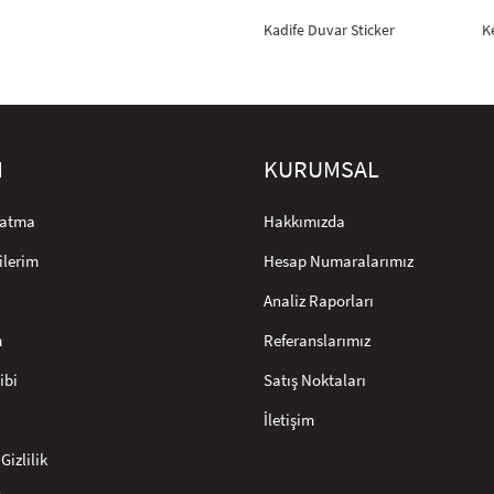
Kadife Duvar Sticker
K
M
KURUMSAL
rlatma
Hakkımızda
ilerim
Hesap Numaralarımız
Analiz Raporları
m
Referanslarımız
ibi
Satış Noktaları
İletişim
Gizlilik