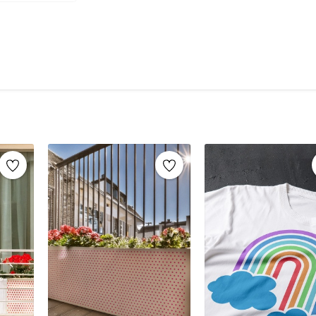
şablonlar sayesinde, aynı stencil şablonları def
markaların sunduğu yüzlerce
stencil desenle
Mobilya yenileme, duvar dekorasyonu, k
imza atabilirsiniz.
Ahşap mobilya boyama
Fayans, karo veya zemin desenleme
Duvar ve cam süslemeleri
Kendin yap (DIY) projeleri