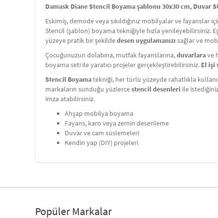
Damask Diane Stencil Boyama şablonu 30x30 cm, Duvar Sten
Eskimiş, demode veya sıkıldığınız mobilyalar ve fayanslar i
Stencil (şablon) boyama tekniğiyle hızla yenileyebilirsiniz. 
yüzeye pratik bir şekilde
desen uygulamanızı
sağlar ve mobi
Çocuğunuzun dolabına, mutfak fayanslarına,
duvarlara
ve h
boyama seti ile yaratıcı projeler gerçekleştirebilirsiniz.
El iş
Stencil Boyama
tekniği, her türlü yüzeyde rahatlıkla kullanı
markaların sunduğu yüzlerce
stencil desenleri
ile istediğin
imza atabilirsiniz.
Ahşap mobilya boyama
Fayans, karo veya zemin desenleme
Duvar ve cam süslemeleri
Kendin yap (DIY) projeleri
Popüler Markalar