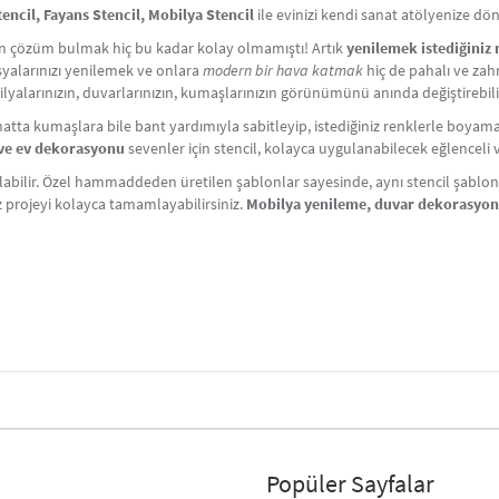
cil, Fayans Stencil, Mobilya Stencil
ile evinizi kendi sanat atölyenize dö
çin çözüm bulmak hiç bu kadar kolay olmamıştı! Artık
yenilemek istediğiniz
Eşyalarınızı yenilemek ve onlara
modern bir hava katmak
hiç de pahalı ve zahm
lyalarınızın, duvarlarınızın, kumaşlarınızın görünümünü anında değiştirebili
atta kumaşlara bile bant yardımıyla sabitleyip, istediğiniz renklerle boyama y
i ve ev dekorasyonu
sevenler için stencil, kolayca uygulanabilecek eğlenceli ve 
labilir. Özel hammaddeden üretilen şablonlar sayesinde, aynı stencil şablonlar
iz projeyi kolayca tamamlayabilirsiniz.
Mobilya yenileme, duvar dekorasyo
Popüler Sayfalar