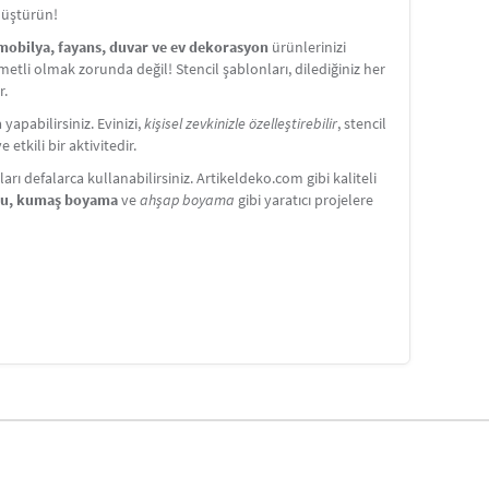
nüştürün!
 mobilya, fayans, duvar ve ev dekorasyon
ürünlerinizi
etli olmak zorunda değil! Stencil şablonları, dilediğiniz her
r.
apabilirsiniz. Evinizi,
kişisel zevkinizle özelleştirebilir
, stencil
etkili bir aktivitedir.
ı defalarca kullanabilirsiniz. Artikeldeko.com gibi kaliteli
nu, kumaş boyama
ve
ahşap boyama
gibi yaratıcı projelere