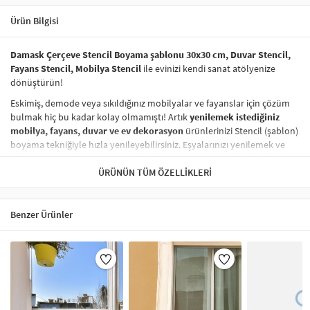
Ürün Bilgisi
Damask Çerçeve Stencil Boyama şablonu 30x30 cm, Duvar Stencil,
Fayans Stencil, Mobilya Stencil
ile evinizi kendi sanat atölyenize
dönüştürün!
Eskimiş, demode veya sıkıldığınız mobilyalar ve fayanslar için çözüm
bulmak hiç bu kadar kolay olmamıştı! Artık
yenilemek istediğiniz
mobilya, fayans, duvar ve ev dekorasyon
ürünlerinizi Stencil (şablon)
boyama tekniğiyle hızla yenileyebilirsiniz. Eşyalarınızı yenilemek ve
onlara
modern bir hava katmak
hiç de pahalı ve zahmetli olmak
zorunda değil! Stencil şablonları, dilediğiniz her yüzeye pratik bir
ÜRÜNÜN TÜM ÖZELLIKLERI
şekilde
desen uygulamanızı
sağlar ve mobilyalarınızın, duvarlarınızın,
kumaşlarınızın görünümünü anında değiştirebilir.
Benzer Ürünler
Çocuğunuzun dolabına, mutfak fayanslarına,
duvarlara
ve hatta
kumaşlara bile bant yardımıyla sabitleyip, istediğiniz renklerle
boyama yapabilirsiniz. Evinizi,
kişisel zevkinizle özelleştirebilir
, stencil
boyama seti ile yaratıcı projeler gerçekleştirebilirsiniz.
El işi ve ev
dekorasyonu
sevenler için stencil, kolayca uygulanabilecek eğlenceli
ve etkili bir aktivitedir.