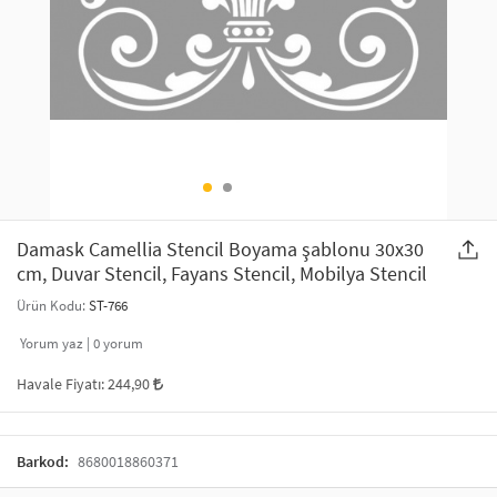
SAÇ AKSESUARLARI
PARTİ SÜSLERİ
GELİN / DÜĞÜN AKSESUARLARI
YILBAŞI ÜRÜNLERİ
TELEFON ASKISI
KULLAN AT TABAK BARDAK SETİ
MAKYAJ ÇANTASI
ŞAL VE FULAR
Damask Camellia Stencil Boyama şablonu 30x30
cm, Duvar Stencil, Fayans Stencil, Mobilya Stencil
ODA KOKUSU VE MUM
Ürün Kodu:
ST-766
Yorum yaz |
0
yorum
Havale Fiyatı:
244,90
Barkod:
8680018860371