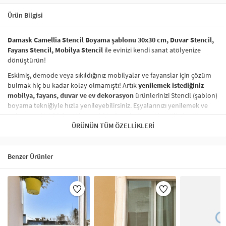
Ürün Bilgisi
Damask Camellia Stencil Boyama şablonu 30x30 cm, Duvar Stencil,
Fayans Stencil, Mobilya Stencil
ile evinizi kendi sanat atölyenize
dönüştürün!
Eskimiş, demode veya sıkıldığınız mobilyalar ve fayanslar için çözüm
bulmak hiç bu kadar kolay olmamıştı! Artık
yenilemek istediğiniz
mobilya, fayans, duvar ve ev dekorasyon
ürünlerinizi Stencil (şablon)
boyama tekniğiyle hızla yenileyebilirsiniz. Eşyalarınızı yenilemek ve
onlara
modern bir hava katmak
hiç de pahalı ve zahmetli olmak
zorunda değil! Stencil şablonları, dilediğiniz her yüzeye pratik bir
ÜRÜNÜN TÜM ÖZELLIKLERI
şekilde
desen uygulamanızı
sağlar ve mobilyalarınızın, duvarlarınızın,
kumaşlarınızın görünümünü anında değiştirebilir.
Benzer Ürünler
Çocuğunuzun dolabına, mutfak fayanslarına,
duvarlara
ve hatta
kumaşlara bile bant yardımıyla sabitleyip, istediğiniz renklerle
boyama yapabilirsiniz. Evinizi,
kişisel zevkinizle özelleştirebilir
, stencil
boyama seti ile yaratıcı projeler gerçekleştirebilirsiniz.
El işi ve ev
dekorasyonu
sevenler için stencil, kolayca uygulanabilecek eğlenceli
ve etkili bir aktivitedir.