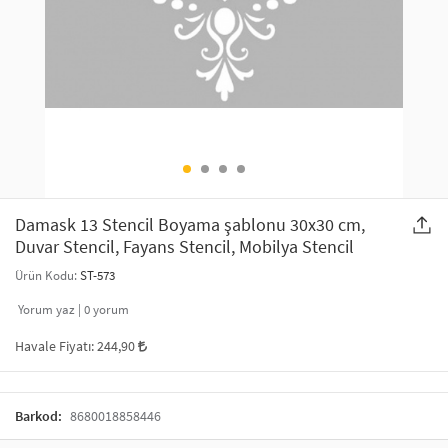
SAÇ AKSESUARLARI
PARTİ SÜSLERİ
GELİN / DÜĞÜN AKSESUARLARI
YILBAŞI ÜRÜNLERİ
TELEFON ASKISI
KULLAN AT TABAK BARDAK SETİ
MAKYAJ ÇANTASI
ŞAL VE FULAR
Damask 13 Stencil Boyama şablonu 30x30 cm,
Duvar Stencil, Fayans Stencil, Mobilya Stencil
ODA KOKUSU VE MUM
Ürün Kodu:
ST-573
Yorum yaz |
0
yorum
Havale Fiyatı:
244,90
Barkod:
8680018858446