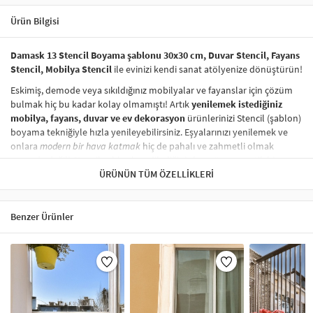
Ürün Bilgisi
Damask 13 Stencil Boyama şablonu 30x30 cm, Duvar Stencil, Fayans
Stencil, Mobilya Stencil
ile evinizi kendi sanat atölyenize dönüştürün!
Eskimiş, demode veya sıkıldığınız mobilyalar ve fayanslar için çözüm
bulmak hiç bu kadar kolay olmamıştı! Artık
yenilemek istediğiniz
mobilya, fayans, duvar ve ev dekorasyon
ürünlerinizi Stencil (şablon)
boyama tekniğiyle hızla yenileyebilirsiniz. Eşyalarınızı yenilemek ve
onlara
modern bir hava katmak
hiç de pahalı ve zahmetli olmak
zorunda değil! Stencil şablonları, dilediğiniz her yüzeye pratik bir
şekilde
desen uygulamanızı
ÜRÜNÜN TÜM ÖZELLIKLERI
sağlar ve mobilyalarınızın, duvarlarınızın,
kumaşlarınızın görünümünü anında değiştirebilir.
Çocuğunuzun dolabına, mutfak fayanslarına,
duvarlara
ve hatta
Benzer Ürünler
kumaşlara bile bant yardımıyla sabitleyip, istediğiniz renklerle
boyama yapabilirsiniz. Evinizi,
kişisel zevkinizle özelleştirebilir
, stencil
boyama seti ile yaratıcı projeler gerçekleştirebilirsiniz.
El işi ve ev
dekorasyonu
sevenler için stencil, kolayca uygulanabilecek eğlenceli
ve etkili bir aktivitedir.
Stencil Boyama
tekniği, her türlü yüzeyde rahatlıkla kullanılabilir.