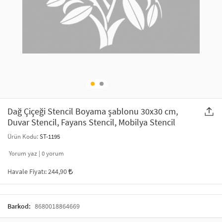
SAÇ AKSESUARLARI
PARTİ SÜSLERİ
GELİN / DÜĞÜN AKSESUARLARI
YILBAŞI ÜRÜNLERİ
TELEFON ASKISI
KULLAN AT TABAK BARDAK SETİ
MAKYAJ ÇANTASI
ŞAL VE FULAR
Dağ Çiçeği Stencil Boyama şablonu 30x30 cm,
Duvar Stencil, Fayans Stencil, Mobilya Stencil
ODA KOKUSU VE MUM
Ürün Kodu:
ST-1195
Yorum yaz |
0
yorum
Havale Fiyatı:
244,90
Barkod:
8680018864669