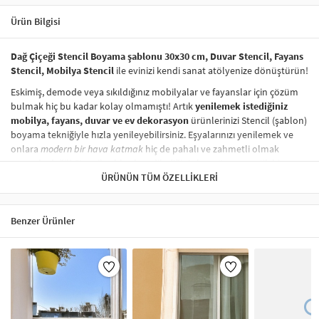
Ürün Bilgisi
Dağ Çiçeği Stencil Boyama şablonu 30x30 cm, Duvar Stencil, Fayans
Stencil, Mobilya Stencil
ile evinizi kendi sanat atölyenize dönüştürün!
Eskimiş, demode veya sıkıldığınız mobilyalar ve fayanslar için çözüm
bulmak hiç bu kadar kolay olmamıştı! Artık
yenilemek istediğiniz
mobilya, fayans, duvar ve ev dekorasyon
ürünlerinizi Stencil (şablon)
boyama tekniğiyle hızla yenileyebilirsiniz. Eşyalarınızı yenilemek ve
onlara
modern bir hava katmak
hiç de pahalı ve zahmetli olmak
zorunda değil! Stencil şablonları, dilediğiniz her yüzeye pratik bir
şekilde
desen uygulamanızı
ÜRÜNÜN TÜM ÖZELLIKLERI
sağlar ve mobilyalarınızın, duvarlarınızın,
kumaşlarınızın görünümünü anında değiştirebilir.
Çocuğunuzun dolabına, mutfak fayanslarına,
duvarlara
ve hatta
Benzer Ürünler
kumaşlara bile bant yardımıyla sabitleyip, istediğiniz renklerle
boyama yapabilirsiniz. Evinizi,
kişisel zevkinizle özelleştirebilir
, stencil
boyama seti ile yaratıcı projeler gerçekleştirebilirsiniz.
El işi ve ev
dekorasyonu
sevenler için stencil, kolayca uygulanabilecek eğlenceli
ve etkili bir aktivitedir.
Stencil Boyama
tekniği, her türlü yüzeyde rahatlıkla kullanılabilir.