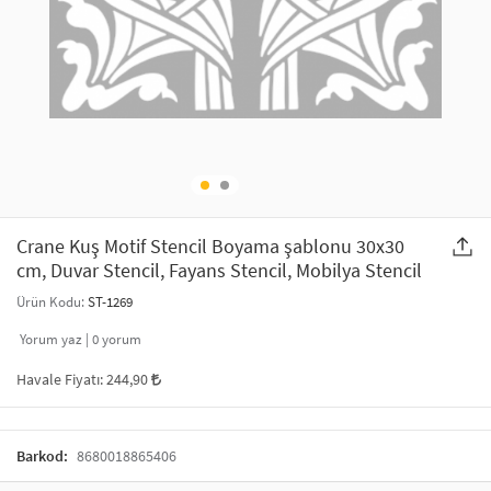
SAÇ AKSESUARLARI
PARTİ SÜSLERİ
GELİN / DÜĞÜN AKSESUARLARI
YILBAŞI ÜRÜNLERİ
TELEFON ASKISI
KULLAN AT TABAK BARDAK SETİ
MAKYAJ ÇANTASI
ŞAL VE FULAR
Crane Kuş Motif Stencil Boyama şablonu 30x30
cm, Duvar Stencil, Fayans Stencil, Mobilya Stencil
ODA KOKUSU VE MUM
Ürün Kodu:
ST-1269
Yorum yaz |
0
yorum
Havale Fiyatı:
244,90
Barkod:
8680018865406