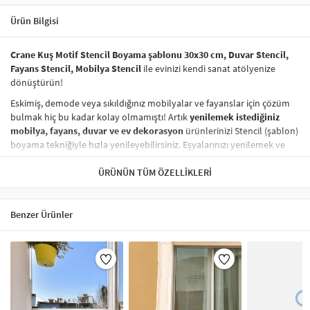
Ürün Bilgisi
Crane Kuş Motif Stencil Boyama şablonu 30x30 cm, Duvar Stencil,
Fayans Stencil, Mobilya Stencil
ile evinizi kendi sanat atölyenize
dönüştürün!
Eskimiş, demode veya sıkıldığınız mobilyalar ve fayanslar için çözüm
bulmak hiç bu kadar kolay olmamıştı! Artık
yenilemek istediğiniz
mobilya, fayans, duvar ve ev dekorasyon
ürünlerinizi Stencil (şablon)
boyama tekniğiyle hızla yenileyebilirsiniz. Eşyalarınızı yenilemek ve
onlara
modern bir hava katmak
hiç de pahalı ve zahmetli olmak
zorunda değil! Stencil şablonları, dilediğiniz her yüzeye pratik bir
ÜRÜNÜN TÜM ÖZELLIKLERI
şekilde
desen uygulamanızı
sağlar ve mobilyalarınızın, duvarlarınızın,
kumaşlarınızın görünümünü anında değiştirebilir.
Benzer Ürünler
Çocuğunuzun dolabına, mutfak fayanslarına,
duvarlara
ve hatta
kumaşlara bile bant yardımıyla sabitleyip, istediğiniz renklerle
boyama yapabilirsiniz. Evinizi,
kişisel zevkinizle özelleştirebilir
, stencil
boyama seti ile yaratıcı projeler gerçekleştirebilirsiniz.
El işi ve ev
dekorasyonu
sevenler için stencil, kolayca uygulanabilecek eğlenceli
ve etkili bir aktivitedir.