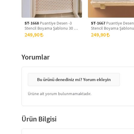
ST-1668
Puantiye Desen -3
ST-1667
Puantiye Desen
Stencil Boyama Şablonu 30 x
Stencil Boyama Şablonu
30 cm, Duvar Stencil, Fayans
30 cm, Duvar Stencil, Fa
249,90
249,90
Stencil, Mobilya Stencil
Stencil, Mobilya Stencil
Yorumlar
Bu ürünü denediniz mi? Yorum ekleyin
Ürüne ait yorum bulunmamaktadır.
Ürün Bilgisi