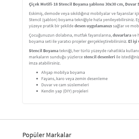
Çiçek Motifi-18 Stencil Boyama şablonu 30x30 cm, Duvar St
Eskimiş, demode veya sıkıldığınız mobilyalar ve fayanslar i
Stencil (şablon) boyama tekniğiyle hızla yenileyebilirsiniz. 
yüzeye pratik bir şekilde
desen uygulamanızı
sağlar ve mobi
Çocuğunuzun dolabına, mutfak fayanslarına,
duvarlara
ve h
boyama seti ile yaratıcı projeler gerçekleştirebilirsiniz.
El iş
Stencil Boyama
tekniği, her türlü yüzeyde rahatlıkla kullanı
markaların sunduğu yüzlerce
stencil desenleri
ile istediğin
imza atabilirsiniz.
Ahşap mobilya boyama
Fayans, karo veya zemin desenleme
Duvar ve cam süslemeleri
Kendin yap (DIY) projeleri
Popüler Markalar