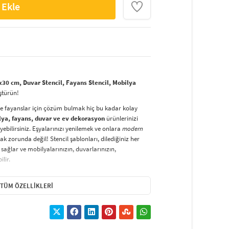
 Ekle
x30 cm, Duvar Stencil, Fayans Stencil, Mobilya
ştürün!
ve fayanslar için çözüm bulmak hiç bu kadar kolay
lya, fayans, duvar ve ev dekorasyon
ürünlerinizi
yebilirsiniz. Eşyalarınızı yenilemek ve onlara
modern
k zorunda değil! Stencil şablonları, dilediğiniz her
sağlar ve mobilyalarınızın, duvarlarınızın,
lir.
duvarlara
ve hatta kumaşlara bile bant yardımıyla
irsiniz. Evinizi,
kişisel zevkinizle özelleştirebilir
, stencil
TÜM ÖZELLIKLERI
lirsiniz.
El işi ve ev dekorasyonu
sevenler için stencil,
ktivitedir.
hatlıkla kullanılabilir. Özel hammaddeden üretilen