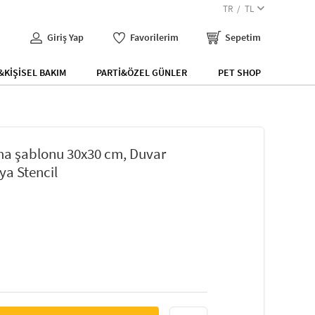
TR
TL
Giriş Yap
Favorilerim
Sepetim
KİŞİSEL BAKIM
PARTİ&ÖZEL GÜNLER
PET SHOP
ama şablonu 30x30 cm, Duvar
ya Stencil