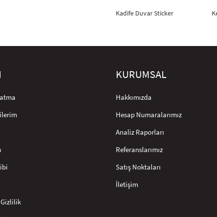
Kadife Duvar Sticker
K
M
KURUMSAL
rlatma
Hakkımızda
ilerim
Hesap Numaralarımız
Analiz Raporları
m
Referanslarımız
ibi
Satış Noktaları
İletişim
Gizlilik