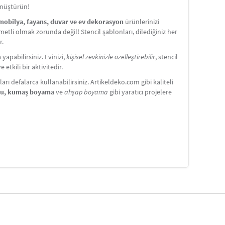
önüştürün!
 mobilya, fayans, duvar ve ev dekorasyon
ürünlerinizi
etli olmak zorunda değil! Stencil şablonları, dilediğiniz her
r.
apabilirsiniz. Evinizi,
kişisel zevkinizle özelleştirebilir
, stencil
etkili bir aktivitedir.
ı defalarca kullanabilirsiniz. Artikeldeko.com gibi kaliteli
nu, kumaş boyama
ve
ahşap boyama
gibi yaratıcı projelere