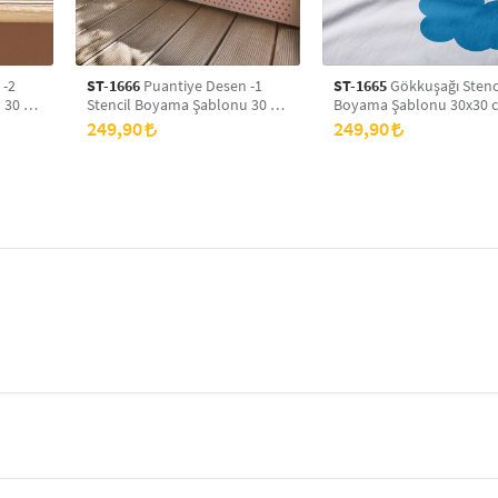
 -2
ST-1666
Puantiye Desen -1
ST-1665
Gökkuşağı Stenc
 30 x
Stencil Boyama Şablonu 30 x
Boyama Şablonu 30x30 
yans
30 cm, Duvar Stencil, Fayans
Duvar Stencil, Fayans Ste
249,90
249,90
Stencil, Mobilya Stencil
Mobilya Stencil