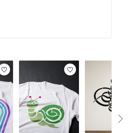
alarca kullanabilirsiniz. Artikeldeko.com gibi kaliteli
ri
ile istediğiniz projeyi kolayca tamamlayabilirsiniz.
umaş boyama
ve
ahşap boyama
gibi yaratıcı projelere