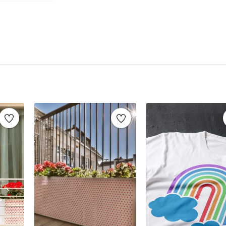
şablonlar sayesinde, aynı stencil şablonları def
markaların sunduğu yüzlerce
stencil desenle
Mobilya yenileme, duvar dekorasyonu, k
imza atabilirsiniz.
Ahşap mobilya boyama
Fayans, karo veya zemin desenleme
Duvar ve cam süslemeleri
Kendin yap (DIY) projeleri