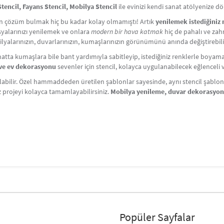
encil, Fayans Stencil, Mobilya Stencil
ile evinizi kendi sanat atölyenize d
çin çözüm bulmak hiç bu kadar kolay olmamıştı! Artık
yenilemek istediğiniz
Eşyalarınızı yenilemek ve onlara
modern bir hava katmak
hiç de pahalı ve zahm
lyalarınızın, duvarlarınızın, kumaşlarınızın görünümünü anında değiştirebili
atta kumaşlara bile bant yardımıyla sabitleyip, istediğiniz renklerle boyama y
i ve ev dekorasyonu
sevenler için stencil, kolayca uygulanabilecek eğlenceli ve 
labilir. Özel hammaddeden üretilen şablonlar sayesinde, aynı stencil şablonlar
iz projeyi kolayca tamamlayabilirsiniz.
Mobilya yenileme, duvar dekorasyo
Popüler Sayfalar