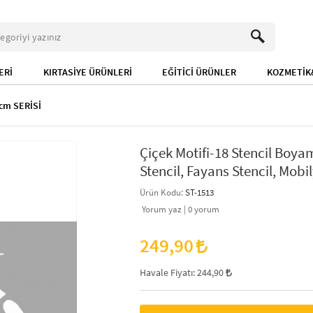
ERİ
KIRTASİYE ÜRÜNLERİ
EĞİTİCİ ÜRÜNLER
KOZMETİK&
cm SERİSİ
Çiçek Motifi-18 Stencil Boy
Stencil, Fayans Stencil, Mobil
Ürün Kodu:
ST-1513
Yorum yaz |
0
yorum
249,90
Havale Fiyatı:
244,90