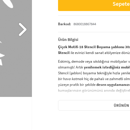
Sepete
Barkod:
8680018867844
Ürün Bilgisi
Çiçek Motifi-18 Stencil Boyama şablonu 30
Stencil
ile evinizi kendi sanat atölyenize dönü
Eskimiş, demode veya sıkıldığınız mobilyalar 
olmamıştı! Artık
yenilemek istediğiniz mobi
Stencil (şablon) boyama tekniğiyle hızla yenile
bir hava katmak
hiç de pahalı ve zahmetli olma
yüzeye pratik bir şekilde
desen uygulamanızı
kumaşlarınızın görünümünü anında değiştirebi
Çocuğunuzun dolabına, mutfak fayanslarına,
sabitleyip, istediğiniz renklerle boyama yapabil
ÜRÜNÜN 
boyama seti ile yaratıcı projeler gerçekleştirebi
kolayca uygulanabilecek eğlenceli ve etkili bir a
Stencil Boyama
tekniği, her türlü yüzeyde ra