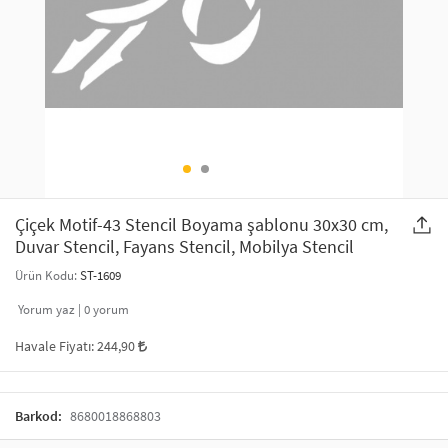
SAÇ AKSESUARLARI
PARTİ SÜSLERİ
GELİN / DÜĞÜN AKSESUARLARI
YILBAŞI ÜRÜNLERİ
TELEFON ASKISI
KULLAN AT TABAK BARDAK SETİ
MAKYAJ ÇANTASI
ŞAL VE FULAR
Çiçek Motif-43 Stencil Boyama şablonu 30x30 cm,
Duvar Stencil, Fayans Stencil, Mobilya Stencil
ODA KOKUSU VE MUM
Ürün Kodu:
ST-1609
Yorum yaz |
0
yorum
Havale Fiyatı:
244,90
Barkod:
8680018868803