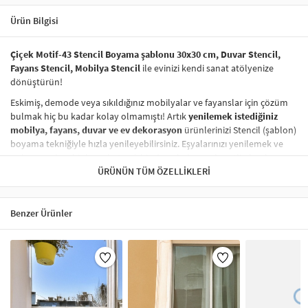
Ürün Bilgisi
Çiçek Motif-43 Stencil Boyama şablonu 30x30 cm, Duvar Stencil,
Fayans Stencil, Mobilya Stencil
ile evinizi kendi sanat atölyenize
dönüştürün!
Eskimiş, demode veya sıkıldığınız mobilyalar ve fayanslar için çözüm
bulmak hiç bu kadar kolay olmamıştı! Artık
yenilemek istediğiniz
mobilya, fayans, duvar ve ev dekorasyon
ürünlerinizi Stencil (şablon)
boyama tekniğiyle hızla yenileyebilirsiniz. Eşyalarınızı yenilemek ve
onlara
modern bir hava katmak
hiç de pahalı ve zahmetli olmak
zorunda değil! Stencil şablonları, dilediğiniz her yüzeye pratik bir
ÜRÜNÜN TÜM ÖZELLIKLERI
şekilde
desen uygulamanızı
sağlar ve mobilyalarınızın, duvarlarınızın,
kumaşlarınızın görünümünü anında değiştirebilir.
Benzer Ürünler
Çocuğunuzun dolabına, mutfak fayanslarına,
duvarlara
ve hatta
kumaşlara bile bant yardımıyla sabitleyip, istediğiniz renklerle
boyama yapabilirsiniz. Evinizi,
kişisel zevkinizle özelleştirebilir
, stencil
boyama seti ile yaratıcı projeler gerçekleştirebilirsiniz.
El işi ve ev
dekorasyonu
sevenler için stencil, kolayca uygulanabilecek eğlenceli
ve etkili bir aktivitedir.