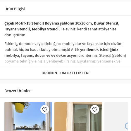
Ürün Bilgisi
Çiçek Motif-19 Stencil Boyama şablonu 30x30 cm, Duvar Stencil,
Fayans Stencil, Mobilya Stencil
ile evinizi kendi sanat atölyenize
dönüştürün!
Eskimiş, demode veya sıkıldığınız mobilyalar ve fayanslar için çözüm
bulmak hiç bu kadar kolay olmamıştı! Artık
yenilemek istediğiniz
mobilya, fayans, duvar ve ev dekorasyon
ürünlerinizi Stencil (şablon)
boyama tekniğiyle hızla yenileyebilirsiniz. Eşyalarınızı yenilemek ve
onlara
modern bir hava katmak
hiç de pahalı ve zahmetli olmak
zorunda değil! Stencil şablonları, dilediğiniz her yüzeye pratik bir
ÜRÜNÜN TÜM ÖZELLIKLERI
şekilde
desen uygulamanızı
sağlar ve mobilyalarınızın, duvarlarınızın,
kumaşlarınızın görünümünü anında değiştirebilir.
Benzer Ürünler
Çocuğunuzun dolabına, mutfak fayanslarına,
duvarlara
ve hatta
kumaşlara bile bant yardımıyla sabitleyip, istediğiniz renklerle
boyama yapabilirsiniz. Evinizi,
kişisel zevkinizle özelleştirebilir
, stencil
boyama seti ile yaratıcı projeler gerçekleştirebilirsiniz.
El işi ve ev
dekorasyonu
sevenler için stencil, kolayca uygulanabilecek eğlenceli
ve etkili bir aktivitedir.