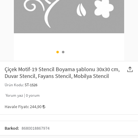
SAÇ AKSESUARLARI
PARTİ SÜSLERİ
GELİN / DÜĞÜN AKSESUARLARI
YILBAŞI ÜRÜNLERİ
TELEFON ASKISI
KULLAN AT TABAK BARDAK SETİ
MAKYAJ ÇANTASI
ŞAL VE FULAR
Çiçek Motif-19 Stencil Boyama şablonu 30x30 cm,
Duvar Stencil, Fayans Stencil, Mobilya Stencil
ODA KOKUSU VE MUM
Ürün Kodu:
ST-1526
Yorum yaz |
0
yorum
Havale Fiyatı:
244,90
Barkod:
8680018867974