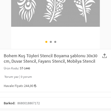
SAÇ AKSESUARLARI
PARTİ SÜSLERİ
GELİN / DÜĞÜN AKSESUARLARI
YILBAŞI ÜRÜNLERİ
TELEFON ASKISI
KULLAN AT TABAK BARDAK SETİ
MAKYAJ ÇANTASI
ŞAL VE FULAR
Bohem Kuş Tüyleri Stencil Boyama şablonu 30x30
cm, Duvar Stencil, Fayans Stencil, Mobilya Stencil
ODA KOKUSU VE MUM
Ürün Kodu:
ST-1446
Yorum yaz |
0
yorum
Havale Fiyatı:
244,90
Barkod:
8680018867172