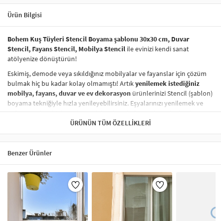
Ürün Bilgisi
Bohem Kuş Tüyleri Stencil Boyama şablonu 30x30 cm, Duvar
Stencil, Fayans Stencil, Mobilya Stencil
ile evinizi kendi sanat
atölyenize dönüştürün!
Eskimiş, demode veya sıkıldığınız mobilyalar ve fayanslar için çözüm
bulmak hiç bu kadar kolay olmamıştı! Artık
yenilemek istediğiniz
mobilya, fayans, duvar ve ev dekorasyon
ürünlerinizi Stencil (şablon)
boyama tekniğiyle hızla yenileyebilirsiniz. Eşyalarınızı yenilemek ve
onlara
modern bir hava katmak
hiç de pahalı ve zahmetli olmak
zorunda değil! Stencil şablonları, dilediğiniz her yüzeye pratik bir
ÜRÜNÜN TÜM ÖZELLIKLERI
şekilde
desen uygulamanızı
sağlar ve mobilyalarınızın, duvarlarınızın,
kumaşlarınızın görünümünü anında değiştirebilir.
Benzer Ürünler
Çocuğunuzun dolabına, mutfak fayanslarına,
duvarlara
ve hatta
kumaşlara bile bant yardımıyla sabitleyip, istediğiniz renklerle
boyama yapabilirsiniz. Evinizi,
kişisel zevkinizle özelleştirebilir
, stencil
boyama seti ile yaratıcı projeler gerçekleştirebilirsiniz.
El işi ve ev
dekorasyonu
sevenler için stencil, kolayca uygulanabilecek eğlenceli
ve etkili bir aktivitedir.