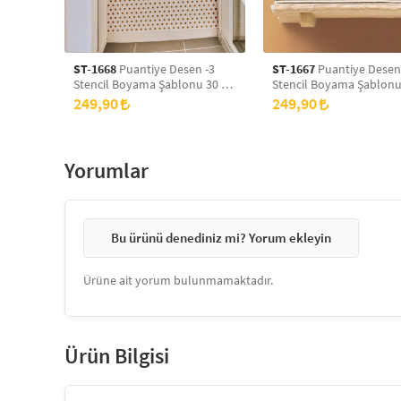
ST-1668
Puantiye Desen -3
ST-1667
Puantiye Desen
Stencil Boyama Şablonu 30 x
Stencil Boyama Şablonu
30 cm, Duvar Stencil, Fayans
30 cm, Duvar Stencil, Fa
249,90
249,90
Stencil, Mobilya Stencil
Stencil, Mobilya Stencil
Yorumlar
Bu ürünü denediniz mi? Yorum ekleyin
Ürüne ait yorum bulunmamaktadır.
Ürün Bilgisi