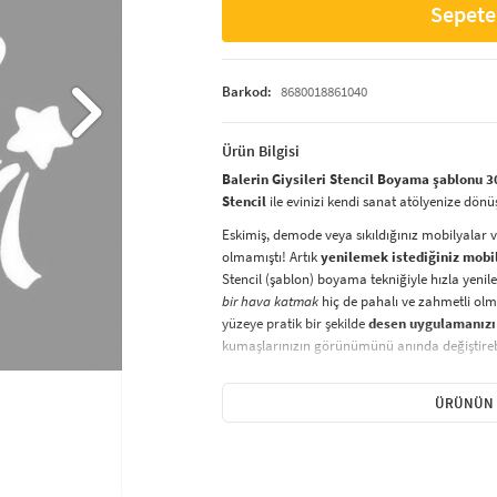
Sepete
Barkod:
8680018861040
Ürün Bilgisi
Balerin Giysileri Stencil Boyama şablonu 3
Stencil
ile evinizi kendi sanat atölyenize dönü
Eskimiş, demode veya sıkıldığınız mobilyalar 
olmamıştı! Artık
yenilemek istediğiniz mobi
Stencil (şablon) boyama tekniğiyle hızla yenile
bir hava katmak
hiç de pahalı ve zahmetli olma
yüzeye pratik bir şekilde
desen uygulamanızı
kumaşlarınızın görünümünü anında değiştirebi
Çocuğunuzun dolabına, mutfak fayanslarına,
sabitleyip, istediğiniz renklerle boyama yapabil
ÜRÜNÜN 
boyama seti ile yaratıcı projeler gerçekleştirebi
kolayca uygulanabilecek eğlenceli ve etkili bir a
Stencil Boyama
tekniği, her türlü yüzeyde ra