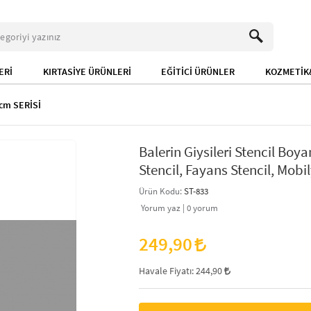
ERİ
KIRTASİYE ÜRÜNLERİ
EĞİTİCİ ÜRÜNLER
KOZMETİK&
cm SERİSİ
Balerin Giysileri Stencil Bo
Stencil, Fayans Stencil, Mobil
Ürün Kodu:
ST-833
Yorum yaz |
0
yorum
249,90
Havale Fiyatı:
244,90