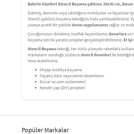
Balerin Giysileri Stencil Boyama şablonu 30x30 cm, Duvar 
Eskimiş, demode veya sıkıldığınız mobilyalar ve fayanslar i
Stencil (şablon) boyama tekniğiyle hızla yenileyebilirsiniz. 
yüzeye pratik bir şekilde
desen uygulamanızı
sağlar ve mobi
Çocuğunuzun dolabına, mutfak fayanslarına,
duvarlara
ve h
boyama seti ile yaratıcı projeler gerçekleştirebilirsiniz.
El iş
Stencil Boyama
tekniği, her türlü yüzeyde rahatlıkla kullanı
markaların sunduğu yüzlerce
stencil desenleri
ile istediğin
imza atabilirsiniz.
Ahşap mobilya boyama
Fayans, karo veya zemin desenleme
Duvar ve cam süslemeleri
Kendin yap (DIY) projeleri
Popüler Markalar