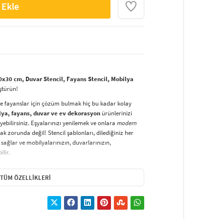
 Ekle
0x30 cm, Duvar Stencil, Fayans Stencil, Mobilya
ştürün!
ve fayanslar için çözüm bulmak hiç bu kadar kolay
lya, fayans, duvar ve ev dekorasyon
ürünlerinizi
yebilirsiniz. Eşyalarınızı yenilemek ve onlara
modern
k zorunda değil! Stencil şablonları, dilediğiniz her
sağlar ve mobilyalarınızın, duvarlarınızın,
lir.
duvarlara
ve hatta kumaşlara bile bant yardımıyla
irsiniz. Evinizi,
kişisel zevkinizle özelleştirebilir
, stencil
TÜM ÖZELLIKLERI
lirsiniz.
El işi ve ev dekorasyonu
sevenler için stencil,
ktivitedir.
hatlıkla kullanılabilir. Özel hammaddeden üretilen