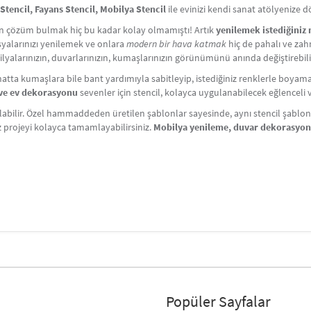
Stencil, Fayans Stencil, Mobilya Stencil
ile evinizi kendi sanat atölyenize 
çin çözüm bulmak hiç bu kadar kolay olmamıştı! Artık
yenilemek istediğiniz
Eşyalarınızı yenilemek ve onlara
modern bir hava katmak
hiç de pahalı ve zahm
lyalarınızın, duvarlarınızın, kumaşlarınızın görünümünü anında değiştirebili
atta kumaşlara bile bant yardımıyla sabitleyip, istediğiniz renklerle boyama y
i ve ev dekorasyonu
sevenler için stencil, kolayca uygulanabilecek eğlenceli ve 
labilir. Özel hammaddeden üretilen şablonlar sayesinde, aynı stencil şablonlar
iz projeyi kolayca tamamlayabilirsiniz.
Mobilya yenileme, duvar dekorasyo
Popüler Sayfalar