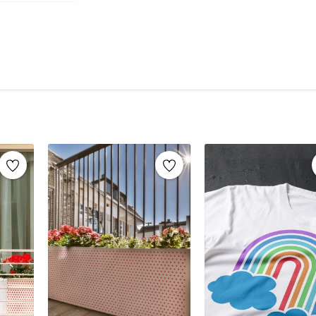
şablonlar sayesinde, aynı stencil şablonları def
markaların sunduğu yüzlerce
stencil desenle
Mobilya yenileme, duvar dekorasyonu, k
imza atabilirsiniz.
Ahşap mobilya boyama
Fayans, karo veya zemin desenleme
Duvar ve cam süslemeleri
Kendin yap (DIY) projeleri