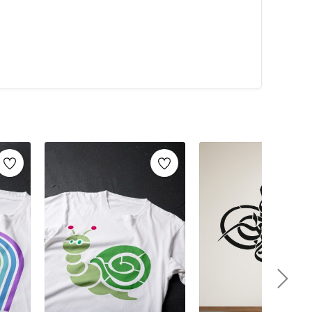
alarca kullanabilirsiniz. Artikeldeko.com gibi kaliteli
ri
ile istediğiniz projeyi kolayca tamamlayabilirsiniz.
umaş boyama
ve
ahşap boyama
gibi yaratıcı projelere