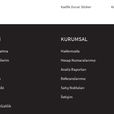
Kadife Duvar Sticker
K
M
KURUMSAL
rlatma
Hakkımızda
ilerim
Hesap Numaralarımız
Analiz Raporları
m
Referanslarımız
ibi
Satış Noktaları
İletişim
Gizlilik