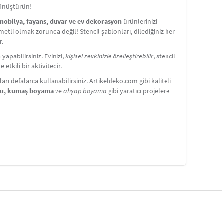
dönüştürün!
 mobilya, fayans, duvar ve ev dekorasyon
ürünlerinizi
etli olmak zorunda değil! Stencil şablonları, dilediğiniz her
r.
apabilirsiniz. Evinizi,
kişisel zevkinizle özelleştirebilir
, stencil
etkili bir aktivitedir.
ı defalarca kullanabilirsiniz. Artikeldeko.com gibi kaliteli
nu, kumaş boyama
ve
ahşap boyama
gibi yaratıcı projelere