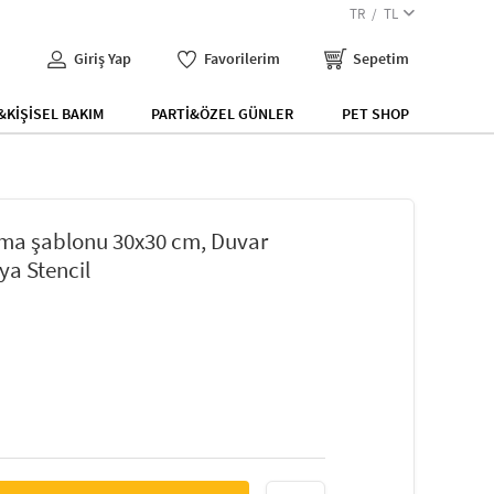
TR
TL
Giriş Yap
Favorilerim
Sepetim
KİŞİSEL BAKIM
PARTİ&ÖZEL GÜNLER
PET SHOP
yama şablonu 30x30 cm, Duvar
ya Stencil