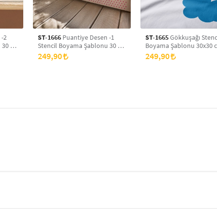
 -2
ST-1666
Puantiye Desen -1
ST-1665
Gökkuşağı Stenc
 30 x
Stencil Boyama Şablonu 30 x
Boyama Şablonu 30x30 
yans
30 cm, Duvar Stencil, Fayans
Duvar Stencil, Fayans Ste
249,90
249,90
Stencil, Mobilya Stencil
Mobilya Stencil