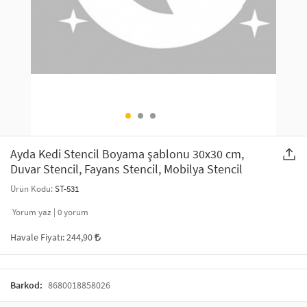
SAÇ AKSESUARLARI
PARTİ SÜSLERİ
GELİN / DÜĞÜN AKSESUARLARI
YILBAŞI ÜRÜNLERİ
TELEFON ASKISI
KULLAN AT TABAK BARDAK SETİ
MAKYAJ ÇANTASI
ŞAL VE FULAR
Ayda Kedi Stencil Boyama şablonu 30x30 cm,
Duvar Stencil, Fayans Stencil, Mobilya Stencil
ODA KOKUSU VE MUM
Ürün Kodu:
ST-531
Yorum yaz |
0
yorum
Havale Fiyatı:
244,90
Barkod:
8680018858026