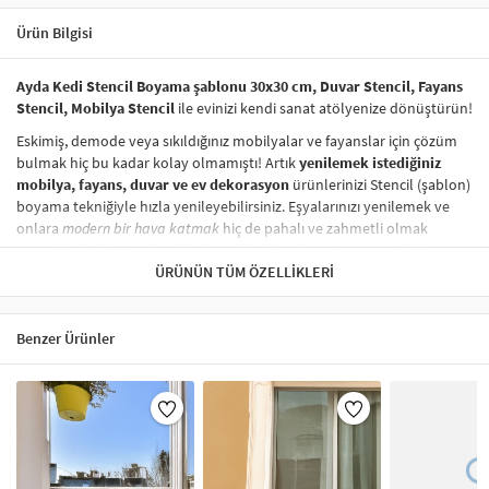
Ürün Bilgisi
Ayda Kedi Stencil Boyama şablonu 30x30 cm, Duvar Stencil, Fayans
Stencil, Mobilya Stencil
ile evinizi kendi sanat atölyenize dönüştürün!
Eskimiş, demode veya sıkıldığınız mobilyalar ve fayanslar için çözüm
bulmak hiç bu kadar kolay olmamıştı! Artık
yenilemek istediğiniz
mobilya, fayans, duvar ve ev dekorasyon
ürünlerinizi Stencil (şablon)
boyama tekniğiyle hızla yenileyebilirsiniz. Eşyalarınızı yenilemek ve
onlara
modern bir hava katmak
hiç de pahalı ve zahmetli olmak
zorunda değil! Stencil şablonları, dilediğiniz her yüzeye pratik bir
şekilde
desen uygulamanızı
ÜRÜNÜN TÜM ÖZELLIKLERI
sağlar ve mobilyalarınızın, duvarlarınızın,
kumaşlarınızın görünümünü anında değiştirebilir.
Çocuğunuzun dolabına, mutfak fayanslarına,
duvarlara
ve hatta
Benzer Ürünler
kumaşlara bile bant yardımıyla sabitleyip, istediğiniz renklerle
boyama yapabilirsiniz. Evinizi,
kişisel zevkinizle özelleştirebilir
, stencil
boyama seti ile yaratıcı projeler gerçekleştirebilirsiniz.
El işi ve ev
dekorasyonu
sevenler için stencil, kolayca uygulanabilecek eğlenceli
ve etkili bir aktivitedir.
Stencil Boyama
tekniği, her türlü yüzeyde rahatlıkla kullanılabilir.