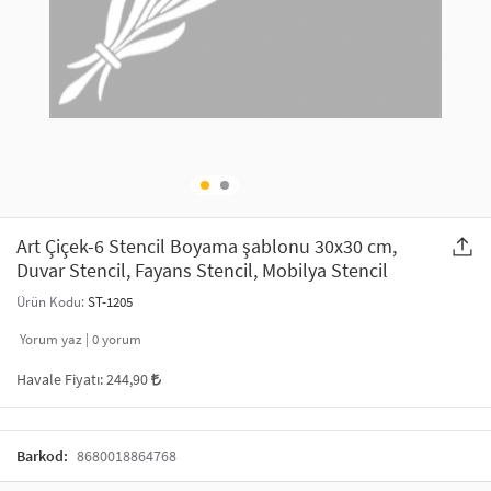
SAÇ AKSESUARLARI
PARTİ SÜSLERİ
GELİN / DÜĞÜN AKSESUARLARI
YILBAŞI ÜRÜNLERİ
TELEFON ASKISI
KULLAN AT TABAK BARDAK SETİ
MAKYAJ ÇANTASI
ŞAL VE FULAR
Art Çiçek-6 Stencil Boyama şablonu 30x30 cm,
Duvar Stencil, Fayans Stencil, Mobilya Stencil
ODA KOKUSU VE MUM
Ürün Kodu:
ST-1205
Yorum yaz |
0
yorum
Havale Fiyatı:
244,90
Barkod:
8680018864768