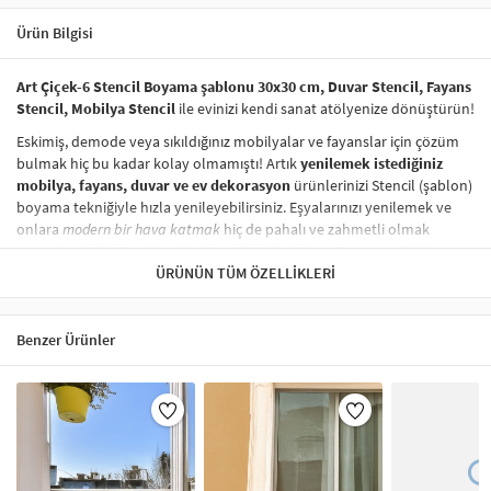
Ürün Bilgisi
Art Çiçek-6 Stencil Boyama şablonu 30x30 cm, Duvar Stencil, Fayans
Stencil, Mobilya Stencil
ile evinizi kendi sanat atölyenize dönüştürün!
Eskimiş, demode veya sıkıldığınız mobilyalar ve fayanslar için çözüm
bulmak hiç bu kadar kolay olmamıştı! Artık
yenilemek istediğiniz
mobilya, fayans, duvar ve ev dekorasyon
ürünlerinizi Stencil (şablon)
boyama tekniğiyle hızla yenileyebilirsiniz. Eşyalarınızı yenilemek ve
onlara
modern bir hava katmak
hiç de pahalı ve zahmetli olmak
zorunda değil! Stencil şablonları, dilediğiniz her yüzeye pratik bir
şekilde
desen uygulamanızı
ÜRÜNÜN TÜM ÖZELLIKLERI
sağlar ve mobilyalarınızın, duvarlarınızın,
kumaşlarınızın görünümünü anında değiştirebilir.
Çocuğunuzun dolabına, mutfak fayanslarına,
duvarlara
ve hatta
Benzer Ürünler
kumaşlara bile bant yardımıyla sabitleyip, istediğiniz renklerle
boyama yapabilirsiniz. Evinizi,
kişisel zevkinizle özelleştirebilir
, stencil
boyama seti ile yaratıcı projeler gerçekleştirebilirsiniz.
El işi ve ev
dekorasyonu
sevenler için stencil, kolayca uygulanabilecek eğlenceli
ve etkili bir aktivitedir.
Stencil Boyama
tekniği, her türlü yüzeyde rahatlıkla kullanılabilir.