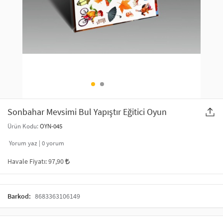
SAÇ AKSESUARLARI
PARTİ SÜSLERİ
GELİN / DÜĞÜN AKSESUARLARI
YILBAŞI ÜRÜNLERİ
TELEFON ASKISI
KULLAN AT TABAK BARDAK SETİ
MAKYAJ ÇANTASI
ŞAL VE FULAR
Sonbahar Mevsimi Bul Yapıştır Eğitici Oyun
Ürün Kodu:
OYN-045
ODA KOKUSU VE MUM
Yorum yaz |
0
yorum
Havale Fiyatı:
97,90
Barkod:
8683363106149