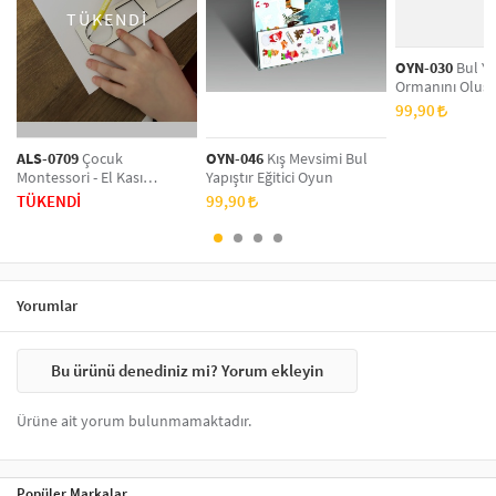
TÜKENDİ
OYN-030
Bul Ya
Ormanını Oluştu
Oyun
99,90
ALS-0709
Çocuk
OYN-046
Kış Mevsimi Bul
Montessori - El Kası
Yapıştır Eğitici Oyun
Geliştirme Ve Çizgi, Sayı Ve
TÜKENDİ
99,90
Şekil Çalışmaları Seti MDF
Yorumlar
Bu ürünü denediniz mi? Yorum ekleyin
Ürüne ait yorum bulunmamaktadır.
Popüler Markalar